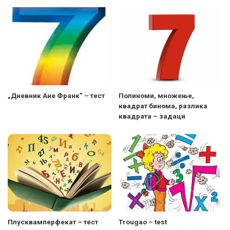
„Дневник Ане Франк” – тест
Полиноми, множење,
квадрат бинома, разлика
квадрата – задаци
Плусквамперфекат – тест
Trougao – test