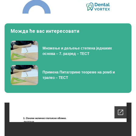
Можда ће вас интересовати
Множење и дељење степена једнаких
основа – 7. разред – ТЕСТ
Примена Питагорине теореме на ромб и
трапез – ТЕСТ