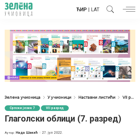
ЋИР
|
LAT
Зелена учионица
У учионици
Наставни листићи
VII разред
Српски језик 7
VII разред
Глаголски облици (7. разред)
Нада Шакић
27. јул 2022.
Аутор:
Posted
by