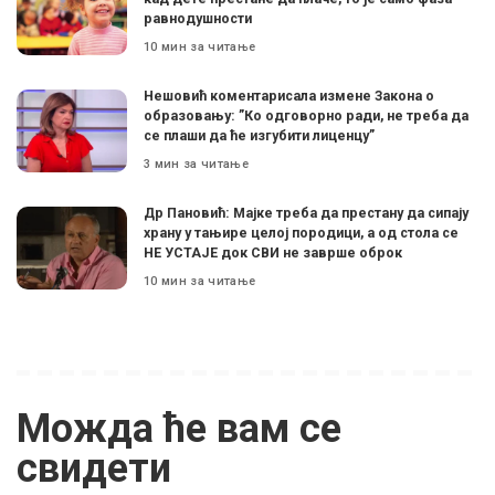
равнодушности
10 мин за читање
Нешовић коментарисала измене Закона о
образовању: ”Ко одговорно ради, не треба да
се плаши да ће изгубити лиценцу”
3 мин за читање
Др Пановић: Мајке треба да престану да сипају
храну у тањире целој породици, а од стола се
НЕ УСТАЈЕ док СВИ не заврше оброк
10 мин за читање
Можда ће вам се
свидети