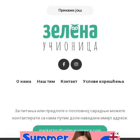
Прикажи још
О нама
Наш тим
Контакт
Услови коришћења
За питања или предлоге о пословној сарадњи можете
контактирати са нама путем доле наведене имејл адресе:
marketing@zelenaucionica.com
×