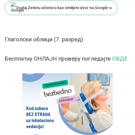
Dodaj Zelenu učionicu kao omiljeni izvor na Google-u
Глаголски облици (7. разред)
Бесплатну ОНЛАЈН проверу погледајте
ОВДЕ