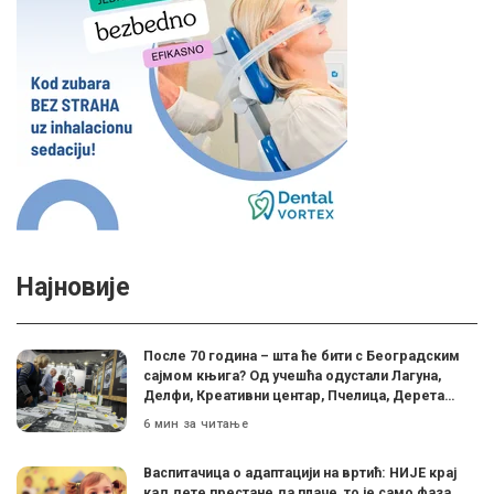
Најновије
После 70 година – шта ће бити с Београдским
сајмом књига? Од учешћа одустали Лагуна,
Делфи, Креативни центар, Пчелица, Дерета…
6 мин за читање
Васпитачица о адаптацији на вртић: НИЈЕ крај
кад дете престане да плаче, то је само фаза