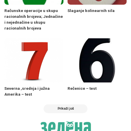
Računske operacije u skupu
Slaganje kolinearnih sila
racionalnih brojeva; Jednačine
i nejednačine u skupu
racionalnih brojeva
Severna ,srednja i južna
Rečenice – test
Amerika – test
Prikaži još