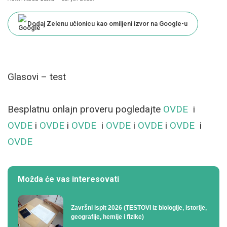
Posted
by
Dodaj Zelenu učionicu kao omiljeni izvor na Google-u
Glasovi – test
Besplatnu onlajn proveru pogledajte
OVDE
i
OVDE
i
OVDE
i
OVDE
i
OVDE
i
OVDE
i
OVDE
i
OVDE
Možda će vas interesovati
Završni ispit 2026 (TESTOVI iz biologije, istorije,
geografije, hemije i fizike)