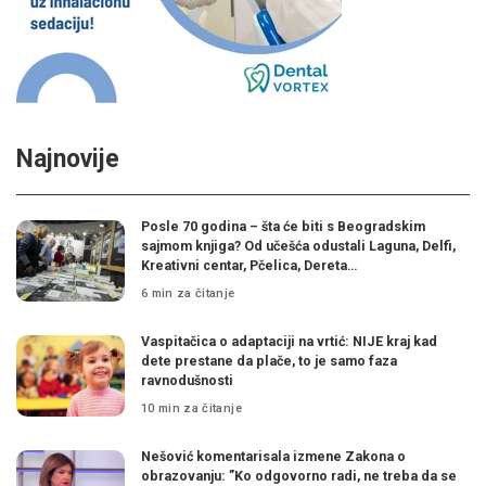
Najnovije
Posle 70 godina – šta će biti s Beogradskim
sajmom knjiga? Od učešća odustali Laguna, Delfi,
Kreativni centar, Pčelica, Dereta…
6 min za čitanje
Vaspitačica o adaptaciji na vrtić: NIJE kraj kad
dete prestane da plače, to je samo faza
ravnodušnosti
10 min za čitanje
Nešović komentarisala izmene Zakona o
obrazovanju: ”Ko odgovorno radi, ne treba da se