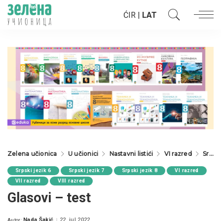
ĆIR
|
LAT
Zelena učionica
U učionici
Nastavni listići
VI razred
Srpski jezik 6
Srpski jezik 6
Srpski jezik 7
Srpski jezik 8
VI razred
VII razred
VIII razred
Glasovi – test
Nada Šakić
22. jul 2022.
Autor: