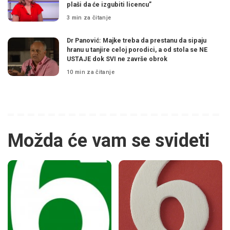
plaši da će izgubiti licencu”
3 min za čitanje
Dr Panović: Majke treba da prestanu da sipaju
hranu u tanjire celoj porodici, a od stola se NE
USTAJE dok SVI ne završe obrok
10 min za čitanje
Možda će vam se svideti