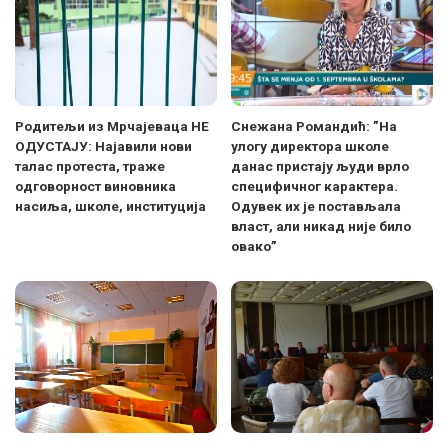
Родитељи из Мрчајеваца НЕ
Снежана Романдић: ”На
ОДУСТАЈУ: Најавили нови
улогу директора школе
талас протеста, траже
данас пристају људи врло
одговорност виновника
специфичног карактера.
насиља, школе, институција
Одувек их је постављала
власт, али никад није било
овако”