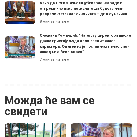
Како до ПУНОГ износа јубиларне награде и
отпремнине иако не желите да будете члан
репрезентативног синдиката – ДВА су начина
8 мин за читање
Снежана Романдић: ”На улогу директора школе
данас пристају људи врло специфичног
карактера. Одувек их је постављала власт, али
никад није било овако”
7 мин за читање
Можда ће вам се
свидети