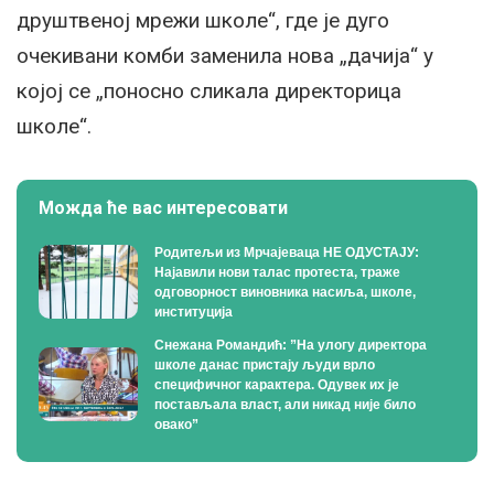
друштвеној мрежи школе“, где је дуго
очекивани комби заменила нова „дачија“ у
којој се „поносно сликала директорица
школе“.
Можда ће вас интересовати
Родитељи из Мрчајеваца НЕ ОДУСТАЈУ:
Најавили нови талас протеста, траже
одговорност виновника насиља, школе,
институција
Снежана Романдић: ”На улогу директора
школе данас пристају људи врло
специфичног карактера. Одувек их је
постављала власт, али никад није било
овако”