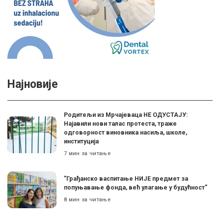
Најновије
Родитељи из Мрчајеваца НЕ ОДУСТАЈУ:
Најавили нови талас протеста, траже
одговорност виновника насиља, школе,
институција
7 мин за читање
”Грађанско васпитање НИЈЕ предмет за
попуњавање фонда, већ улагање у будућност”
8 мин за читање