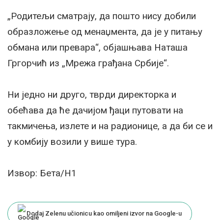
„Родитељи сматрају, да пошто нису добили
образложење од менаџмента, да је у питању
обмана или превара“, објашњава Наташа
Гргорчић из „Мрежа грађана Србије“.
Ни једно ни друго, тврди директорка и
обећава да ће дачијом ђаци путовати на
такмичења, излете и на радионице, а да би се и
у комбију возили у више тура.
Извор: Бета/Н1
Dodaj Zelenu učionicu kao omiljeni izvor na Google-u