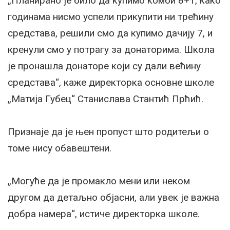
„Планирано је било да купимо комби 8+1, како
годинама нисмо успели прикупити ни трећину
средстава, решили смо да купимо дачију 7, и
кренули смо у потрагу за донаторима. Школа
је пронашла донаторе који су дали већину
средстава“, каже директорка основне школе
„Матија Губец“ Станислава Стантић Прћић.
Признаје да је њен пропуст што родитељи о
томе нису обавештени.
„Могуће да је промакло мени или неком
другом да детаљно објасни, али увек је важна
добра намера“, истиче директорка школе.