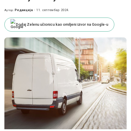
Редакција
11. септембар 2024.
Аутор:
Posted
by
Dodaj Zelenu učionicu kao omiljeni izvor na Google-u