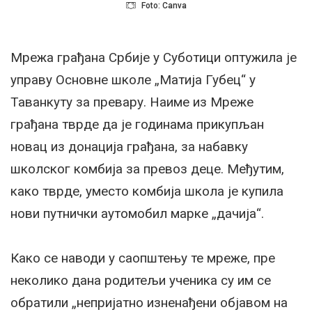
Foto: Canva
Мрежа грађана Србије у Суботици оптужила је
управу Основне школе „Матија Губец“ у
Таванкуту за превару. Наиме из Мреже
грађана тврде да је годинама прикупљан
новац из донација грађана, за набавку
школског комбија за превоз деце. Међутим,
како тврде, уместо комбија школа је купила
нови путнички аутомобил марке „дачија“.
Како се наводи у саопштењу те мреже, пре
неколико дана родитељи ученика су им се
обратили „непријатно изненађени објавом на