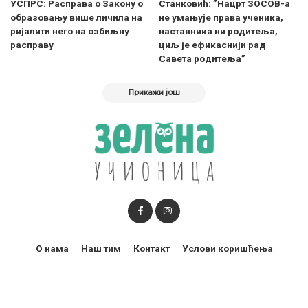
УСПРС: Расправа о Закону о
Станковић: ”Нацрт ЗОСОВ-а
образовању више личила на
не умањује права ученика,
ријалити него на озбиљну
наставника ни родитеља,
расправу
циљ је ефикаснији рад
Савета родитеља”
Прикажи још
О нама
Наш тим
Контакт
Услови коришћења