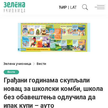
ЋИР
|
LAT
Зелена учионица
Вести
Вести
Грађани годинама скупљали
новац за школски комби, школа
без обавештења одлучила да
ипак купи – ауто