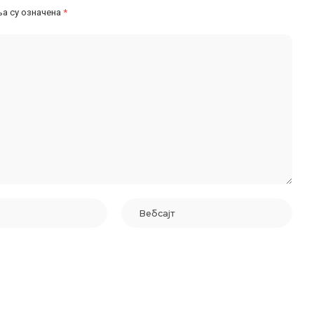
а су означена
*