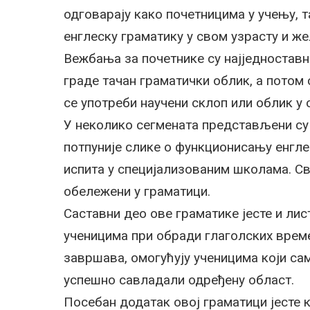
одговарају како почетницима у учењу, т
енглеску граматику у свом узрасту и же
Вежбања за почетнике су најједноставни
граде тачан граматички облик, а потом
се употреби научени склоп или облик у
У неколико сегмената представљени су
потпуније слике о функционисању енгле
испита у специjализованим школама. Св
обележени у граматици.
Саставни део ове граматике јесте и лис
ученицима при обради глаголских врем
завршава, омогућују ученицима који с
успешно савладали одређену област.
Посебан додатак овој граматици јесте 