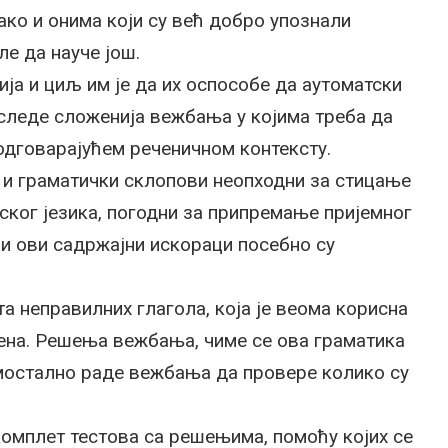
ако и онима који су већ добро упознали
ле да науче још.
ја и циљ им је да их оспособе да аутоматски
 следе сложенија вежбања у којима треба да
 одговарајућем реченичном контексту.
 и граматички склопови неопходни за стицање
ског језика, погодни за припремање пријемног
и ови садржајни искораци посебно су
та неправилних глагола, која је веома корисна
ена. Решења вежбања, чиме се ова граматика
амостално раде вежбања да провере колико су
комплет тестова са решењима, помоћу којих се