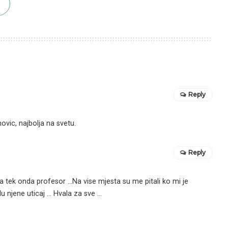
Reply
vic, najbolja na svetu.
Reply
a tek onda profesor …Na vise mjesta su me pitali ko mi je
 njene uticaj … Hvala za sve …