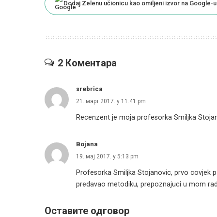
Dodaj Zelenu učionicu kao omiljeni izvor na Google-u
2 Коментара
srebrica
21. март 2017. у 11:41 pm
Recenzent je moja profesorka Smiljka Stojano
Bojana
19. мај 2017. у 5:13 pm
Profesorka Smiljka Stojanovic, prvo covjek p
predavao metodiku, prepoznajuci u mom radu
Оставите одговор