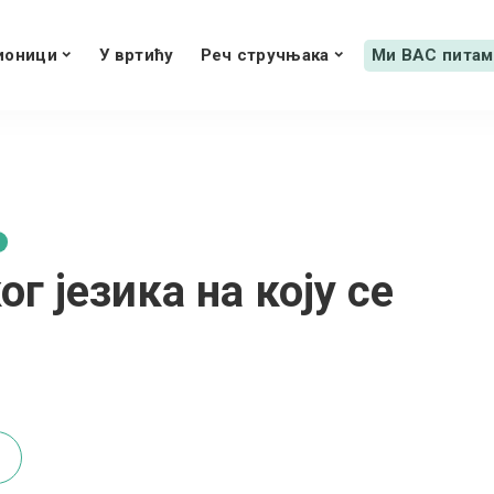
ионици
У вртићу
Реч стручњака
Ми ВАС питам
г језика на коју се