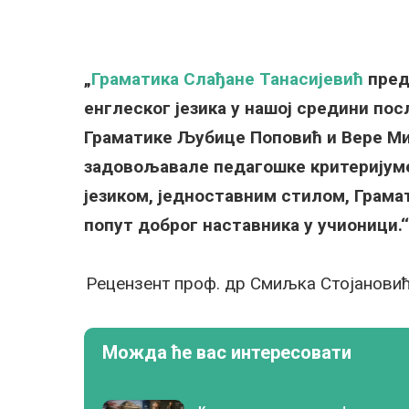
„
Граматика Слађане Танасијевић
предс
енглеског језика у нашој средини по
Граматике Љубице Поповић и Вере Ми
задовољавале педагошке критеријуме
језиком, једноставним стилом, Грама
попут доброг наставника у учионици.‘‘
Рецензент проф. др Смиљка Стојанови
Можда ће вас интересовати