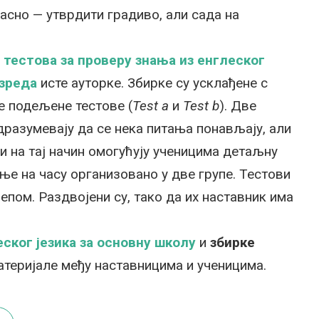
сно — утврдити градиво, али сада на
тестова за проверу знања из енглеског
азреда
исте ауторке. Збирке су усклађене с
 подељене тестове (
Test a
и
Test b
). Две
одразумевају да се нека питања понављају, али
 и на тај начин омогућују ученицима детаљну
ње на часу организовано у две групе.
Тестови
пом. Раздвојени су, тако да их наставник има
ског језика
за основну школу
и
збирке
атеријале међу наставницима и ученицима.