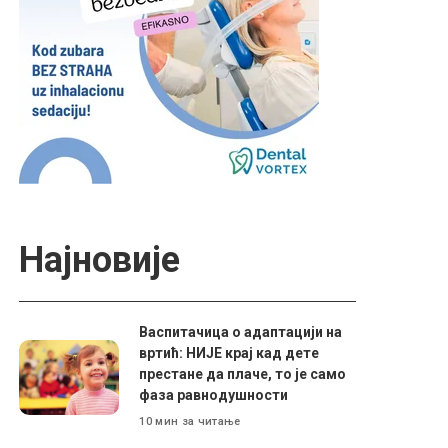
Најновије
Васпитачица о адаптацији на
вртић: НИЈЕ крај кад дете
престане да плаче, то је само
фаза равнодушности
10 мин за читање