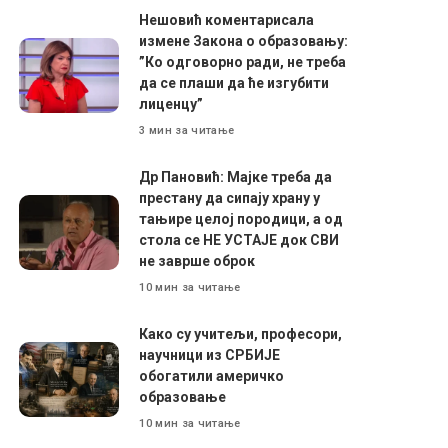
Нешовић коментарисала
измене Закона о образовању:
”Ко одговорно ради, не треба
да се плаши да ће изгубити
лиценцу”
3 мин за читање
Др Пановић: Мајке треба да
престану да сипају храну у
тањире целој породици, а од
стола се НЕ УСТАЈЕ док СВИ
не заврше оброк
10 мин за читање
Како су учитељи, професори,
научници из СРБИЈЕ
обогатили америчко
образовање
10 мин за читање