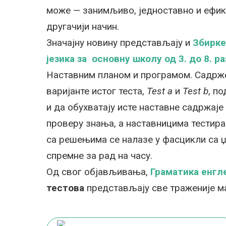
може — занимљиво, једноставно и ефика
другачији начин.
Значајну новину представљају и
Збирке 
језика за основну школу од 3. до 8. р
Наставним планом и програмом. Садрже
варијанте истог теста,
Test а
и
Test b
, п
и да обухватају исте наставне садржаје
проверу знања, а наставницима тестира
са решењима се налазе у фасцикли са џе
спремне за рад на часу.
Од свог објављивања,
Граматика енгле
тестова
представљају све траженије м