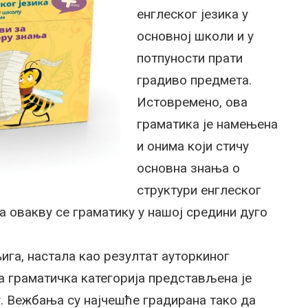
енглеског језика у
основној школи и у
потпуности прати
градиво предмета.
Истовремено, ова
граматика је намењена
и онима који стичу
основна знања о
структури енглеског
а овакву се граматику у нашој средини дуго
ига, настала као резултат ауторкиног
а граматичка категорија представљена је
. Вежбања су најчешће градирана тако да