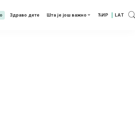
о
Здраво дете
Шта је још важно