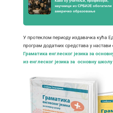
Како су учитељи, професори,
научници из СРБИЈЕ обогатили
америчко образовање
У протеклом периоду издавачка кућа Ед
програм додатних средстава у настави 
Граматика енглеског језика
за основн
из енглеског језика за основну школу 