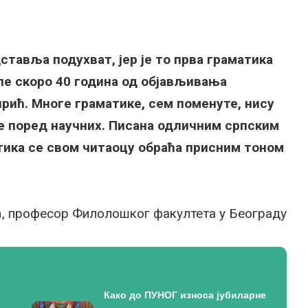
тавља подухват, јер је то прва граматика
сле скоро 40 година од објављивања
рић. Многе граматике, сем поменуте, нису
 поред научних. Писана одличним српским
тика се свом читаоцу обраћа присним тоном
ћ, професор Филолошког факултета у Београду
Како до ПУНОГ износа јубиларне