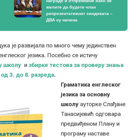
награде и отпремнине иако не
желите да будете члан
репрезентативног синдиката –
ДВА су начина
ука је развијала по много чему јединствен
енглеског језика. Посебно се истичу
у школу
и
збирке тестова за проверу знања
од 3. до 8. разреда
.
Граматика енглеског
језика
за основну
школу
ауторке Слађане
Танасијевић одговара
предвиђеном Плану и
програму наставе