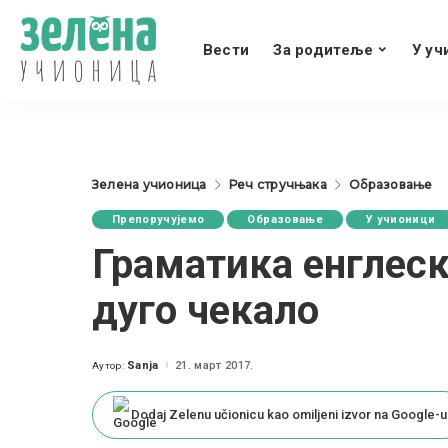
Вести
За родитеље
У уч
Зелена учионица
Реч стручњака
Образовање
Препоручујемо
Образовање
У учионици
Граматика енглеско
дуго чекало
Sanja
21. март 2017.
Аутор:
Posted
by
Dodaj Zelenu učionicu kao omiljeni izvor na Google-u