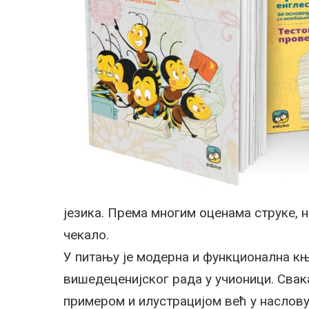
језика. Према многим оценама струке, н
чекало.
У питању је модерна и функционална књ
вишедеценијског рада у учионици. Свак
примером и илустрацијом већ у наслову