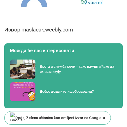
Извор:maslacak.weebly.com
Можда ће вас интересовати
Врста и служба речи – како научити ђаке да
их разликују
Добро дошли или добродошли?
Dodaj Zelenu učionicu kao omiljeni izvor na Google-u