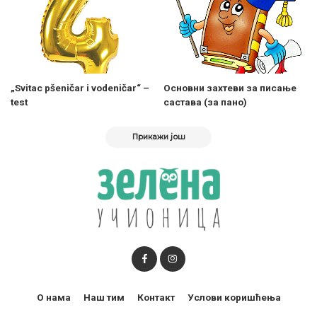
„Svitac pšeničar i vodeničar“ –
Oсновни захтеви за писање
test
састава (за пано)
Прикажи још
О нама
Наш тим
Контакт
Услови коришћења