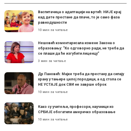
Васпитачица о адаптацији на вртић: НИЈЕ крај
кад дете престане да плаче, то је само фаза
равнодушности
10 мин за читање
Нешовић коментарисала измене Закона о
образовању: ”Ко одговорно ради, не треба да
се плаши да ће изгубити лиценцу”
3 мин за читање
Др Пановић: Мајке треба да престану да сипају
храну у тањире целој породици, а од стола се
НЕ УСТАЈЕ док СВИ не заврше оброк
10 мин за читање
Како су учитељи, професори, научници из
СРБИЈЕ обогатили америчко образовање
10 мин за читање