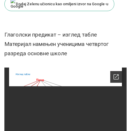
Dodaj Zelenu učionicu kao omiljeni izvor na Google-u
Глаголски предикат – изглед табле
Mатеријал намењен ученицима четвртог
разреда основне школе