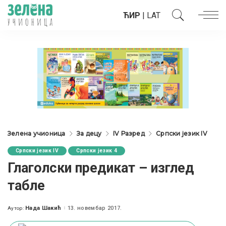
ЋИР
|
LAT
Зелена учионица
За децу
IV Разред
Српски језик IV
Српски језик IV
Српски језик 4
Глаголски предикат – изглед
табле
Нада Шакић
13. новембар 2017.
Аутор:
Posted
by