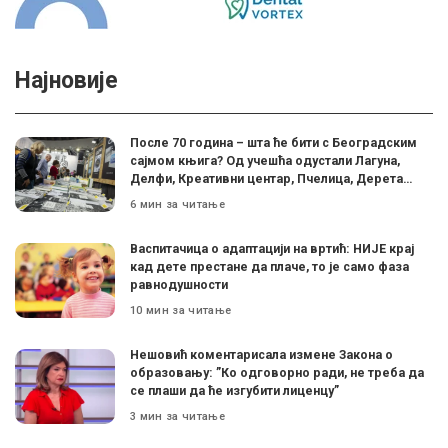
Најновије
После 70 година – шта ће бити с Београдским
сајмом књига? Од учешћа одустали Лагуна,
Делфи, Креативни центар, Пчелица, Дерета…
6 мин за читање
Васпитачица о адаптацији на вртић: НИЈЕ крај
кад дете престане да плаче, то је само фаза
равнодушности
10 мин за читање
Нешовић коментарисала измене Закона о
образовању: ”Ко одговорно ради, не треба да
се плаши да ће изгубити лиценцу”
3 мин за читање