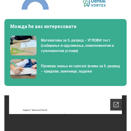
Можда ће вас интересовати
Математика за 5. разред – УГЛОВИ тест
(сабирање и одузимање, комплементни и
суплементни углови)
Провера знања из српског језика за 5. разред
– придеви, заменице, падежи