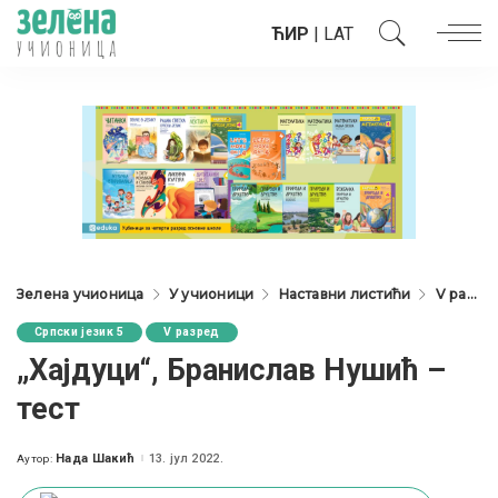
ЋИР
|
LAT
Зелена учионица
У учионици
Наставни листићи
V разред
Српски језик 5
V разред
„Хајдуци“, Бранислав Нушић –
тест
Нада Шакић
13. јул 2022.
Аутор:
Posted
by