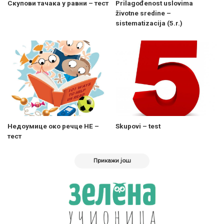
Скупови тачака у равни – тест
Prilagođenost uslovima
životne sredine –
sistematizacija (5.r.)
Недоумице око речце НЕ –
Skupovi – test
тест
Прикажи још