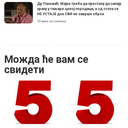
Др Пановић: Мајке треба да престану да сипају
храну у тањире целој породици, а од стола се
НЕ УСТАЈЕ док СВИ не заврше оброк
10 мин за читање
Можда ће вам се
свидети