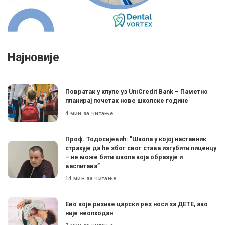
Најновије
Поврaтак у клупе уз UniCredit Bank – Паметно
планирај почетак нове школске године
4 мин за читање
Проф. Тодосијевић: ”Школа у којој наставник
страхује да ће због свог става изгубити лиценцу
– не може бити школа која образује и
васпитава”
14 мин за читање
Ево које ризике царски рез носи за ДЕТЕ, ако
није неопходан