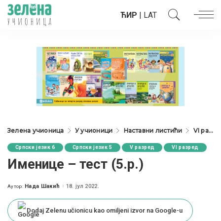
ЋИР
|
LAT
Зелена учионица
У учионици
Наставни листићи
VI разред
Српски језик 6
Српски језик 5
V разред
VI разред
Именице – тест (5.р.)
Нада Шакић
18. јул 2022.
Аутор:
Posted
by
Dodaj Zelenu učionicu kao omiljeni izvor na Google-u