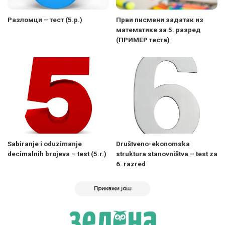
Разломци – тест (5.р.)
Први писмени задатак из
математике за 5. разред
(ПРИМЕР теста)
Sabiranje i oduzimanje
Društveno-ekonomska
decimalnih brojeva – test (5.r.)
struktura stanovništva – test za
6. razred
Прикажи још