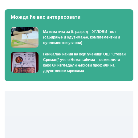
Можда ће вас интересовати
Математика за 5. разред – УГЛОВИ тест
(сабирање и одузимање, комплементни и
суплементни углови)
Генијалан начин на који ученици ОШ ”Стеван
Сремац” уче о Немањићима – осмислили
како би изгледали њихови профили на
друштвеним мрежама