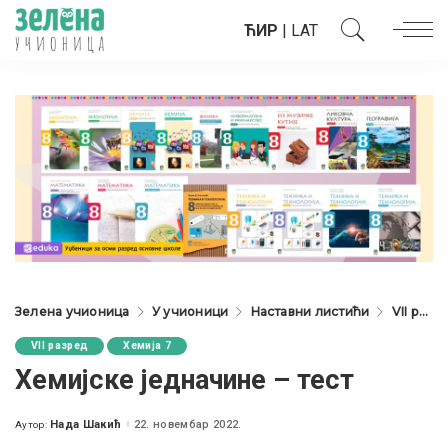
ЋИР
|
LAT
Зелена учионица
У учионици
Наставни листићи
VII разред
VII разред
Хемија 7
Хемијске једначине – тест
Нада Шакић
22. новембар 2022.
Аутор:
Posted
by