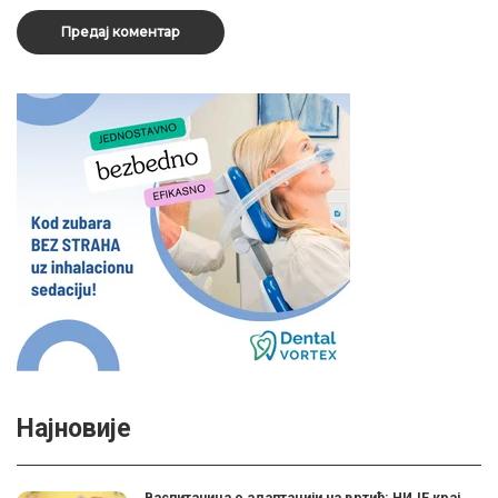
Најновије
Васпитачица о адаптацији на вртић: НИЈЕ крај