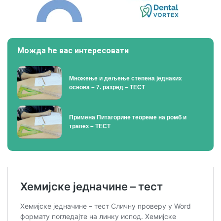
Можда ће вас интересовати
Множење и дељење степена једнаких
основа – 7. разред – ТЕСТ
Примена Питагорине теореме на ромб и
трапез – ТЕСТ