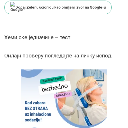
Dodaj Zelenu učionicu kao omiljeni izvor na Google-u
Хемијске једначине – тест
Онлајн проверу погледајте на линку испод.