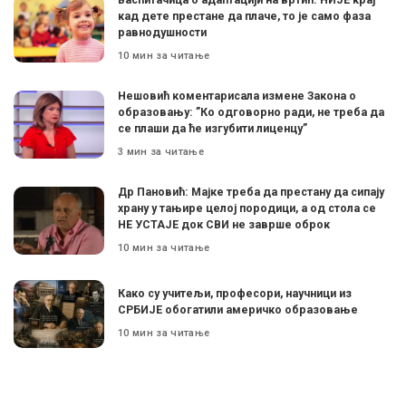
кад дете престане да плаче, то је само фаза
равнодушности
10 мин за читање
Нешовић коментарисала измене Закона о
образовању: ”Ко одговорно ради, не треба да
се плаши да ће изгубити лиценцу”
3 мин за читање
Др Пановић: Мајке треба да престану да сипају
храну у тањире целој породици, а од стола се
НЕ УСТАЈЕ док СВИ не заврше оброк
10 мин за читање
Како су учитељи, професори, научници из
СРБИЈЕ обогатили америчко образовање
10 мин за читање