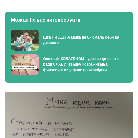
Можда ће вас интересовати
Шта НИЈЕДНА мајка не би смела себи да
дозволи
Опсесија КОЛАГЕНОМ – докази да нешто
ради СЛАБИ, већину истраживања
финансирали управо произвођачи