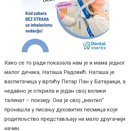
Како се то ради показала нам је и мама једног
малог дечака, Наташа Радовић. Наташа је
васпитачица у вртићу Петар Пан у Батајници, а
недавно је открила и један свој велики
таленат – поезију. Она је свој „вентил“
пронашла у писању духовитих песмица које
родитељство представљају на мало другачији
начин.