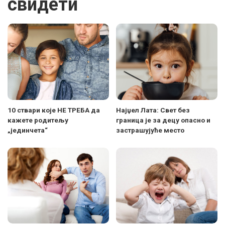
свидети
10 ствари које НЕ ТРЕБА да
Најџел Лата: Свет без
кажете родитељу
граница је за децу опасно и
„јединчета“
застрашујуће место