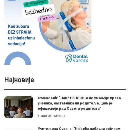
Најновије
Станковић: ”Нацрт ЗОСОВ-а не умањује права
ученика, наставника ни родитеља, циљ је
ефикаснији рад Савета родитеља”
3 мин за читање
Учитељица Сузана: ”Највећа заблуда коју сам