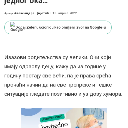
једног ока…“
Александра Цвјетић
18. април 2022.
Аутор:
Posted
by
Dodaj Zelenu učionicu kao omiljeni izvor na Google-u
Изазови родитељства су велики. Они који
имају одраслу децу, кажу да из године у
годину постају све већи, па је права срећа
пронаћи начин да на све препреке и тешке
ситуације гледате позитивно и уз дозу хумора.