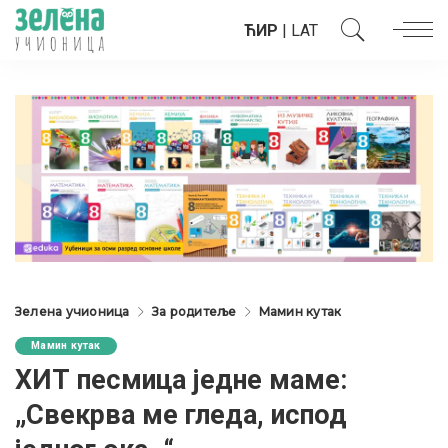
ЋИР
|
LAT
Зелена учионица
За родитеље
Мамин кутак
Мамин кутак
ХИТ песмица једне маме:
„Свекрва ме гледа, испод