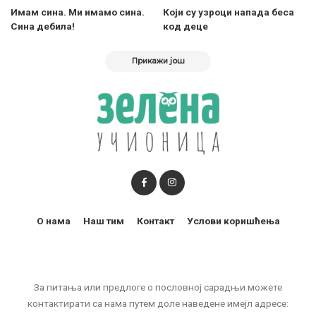
Имам сина. Ми имамо сина.
Који су узроци напада беса
Сина дебила!
код деце
Прикажи још
О нама
Наш тим
Контакт
Услови коришћења
За питања или предлоге о пословној сарадњи можете
контактирати са нама путем доле наведене имејл адресе: