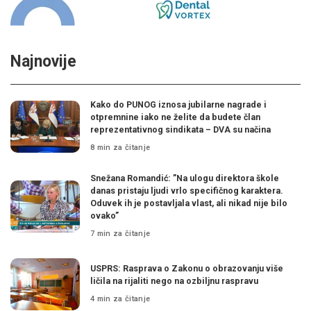
Najnovije
Kako do PUNOG iznosa jubilarne nagrade i
otpremnine iako ne želite da budete član
reprezentativnog sindikata – DVA su načina
8 min za čitanje
Snežana Romandić: ”Na ulogu direktora škole
danas pristaju ljudi vrlo specifičnog karaktera.
Oduvek ih je postavljala vlast, ali nikad nije bilo
ovako”
7 min za čitanje
USPRS: Rasprava o Zakonu o obrazovanju više
ličila na rijaliti nego na ozbiljnu raspravu
4 min za čitanje