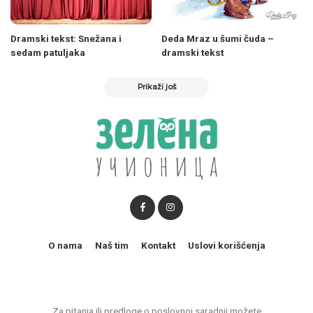
Dramski tekst: Snežana i
Deda Mraz u šumi čuda –
sedam patuljaka
dramski tekst
Prikaži još
O nama
Naš tim
Kontakt
Uslovi korišćenja
Za pitanja ili predloge o poslovnoj saradnji možete