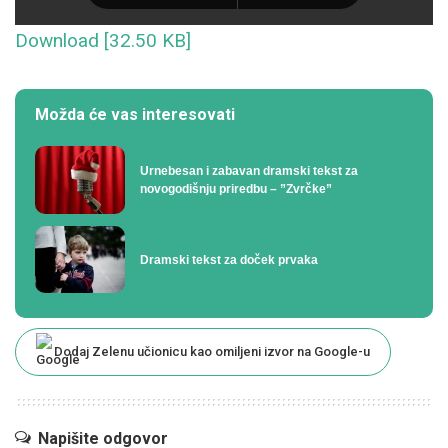
Download [32.50 KB]
Možda će vas interesovati
Urnebesan i zabavan dramski tekst za
novogodišnju priredbu – ”Zvrčke”
Dramski tekst za doček prvaka
Dodaj Zelenu učionicu kao omiljeni izvor na Google-u
Napišite odgovor