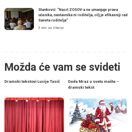
Stanković: ”Nacrt ZOSOV-a ne umanjuje prava
učenika, nastavnika ni roditelja, cilj je efikasniji rad
Saveta roditelja”
3 min za čitanje
Možda će vam se svideti
Dramski tekstovi Lucije Tasić
Deda Mraz u svetu mašte –
dramski tekst