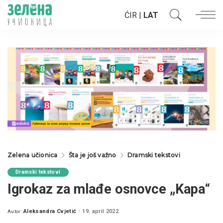
ĆIR
|
LAT
Zelena učionica
Šta je još važno
Dramski tekstovi
Dramski tekstovi
Igrokaz za mlađe osnovce „Kapa“
Aleksandra Cvjetić
19. april 2022.
Autor:
Posted
by