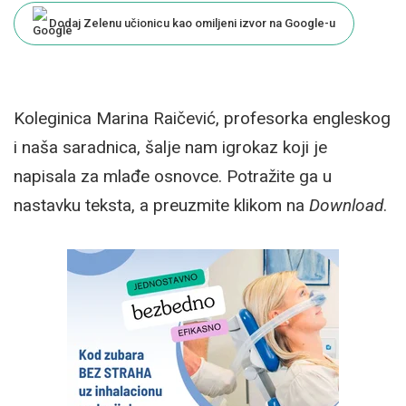
Dodaj Zelenu učionicu kao omiljeni izvor na Google-u
Koleginica Marina Raičević, profesorka engleskog
i naša saradnica, šalje nam igrokaz koji je
napisala za mlađe osnovce. Potražite ga u
nastavku teksta, a preuzmite klikom na
Download
.