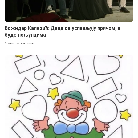
Божидар Калезић: Деца се успављују причом, а
буде пољупцима
5 мин за читање