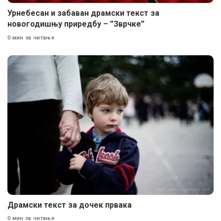
Урнебесан и забаван драмски текст за
новогодишњу приредбу – ”Зврчке”
0 мин за читање
Драмски текст за дочек првака
0 мин за читање