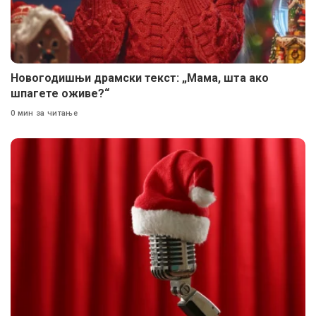
Новогодишњи драмски текст: „Мама, шта ако
шпагете оживе?“
0 мин за читање