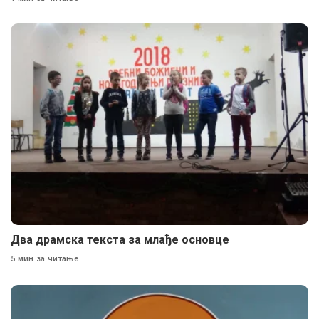
Два драмска текста за млађе основце
5 мин за читање