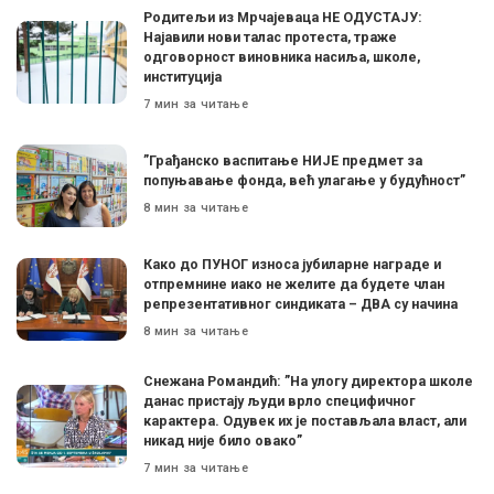
Родитељи из Мрчајеваца НЕ ОДУСТАЈУ:
Најавили нови талас протеста, траже
одговорност виновника насиља, школе,
институција
7 мин за читање
”Грађанско васпитање НИЈЕ предмет за
попуњавање фонда, већ улагање у будућност”
8 мин за читање
Како до ПУНОГ износа јубиларне награде и
отпремнине иако не желите да будете члан
репрезентативног синдиката – ДВА су начина
8 мин за читање
Снежана Романдић: ”На улогу директора школе
данас пристају људи врло специфичног
карактера. Одувек их је постављала власт, али
никад није било овако”
7 мин за читање