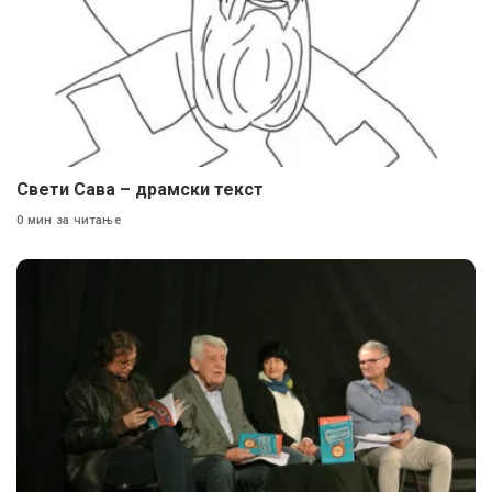
Свети Сава – драмски текст
0 мин за читање