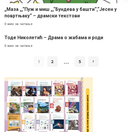
„Маза „,“Пуж и миш „,“Бундева у башти“,“Јесен у
повртњаку“ – драмски текстови
0 мин за читање
Тоде Николетић – Драма о жабама и роди
0 мин за читање
…
1
2
5