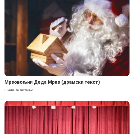
Мрзовољни Деда Мраз (драмски текст)
0 мин за читање