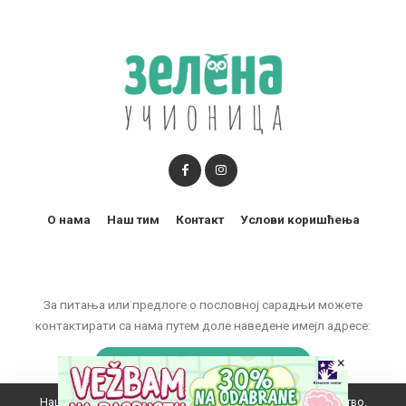
О нама
Наш тим
Контакт
Услови коришћења
За питања или предлоге о пословној сарадњи можете
контактирати са нама путем доле наведене имејл адресе:
marketing@zelenaucionica.com
×
Наш вебсајт користи колачиће да побољша ваше искуство.