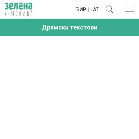
ЋИР
|
LAT
Драмски текстови