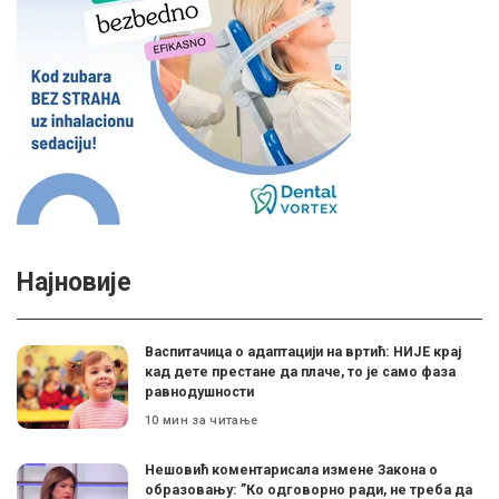
Најновије
Васпитачица о адаптацији на вртић: НИЈЕ крај
кад дете престане да плаче, то је само фаза
равнодушности
10 мин за читање
Нешовић коментарисала измене Закона о
образовању: ”Ко одговорно ради, не треба да