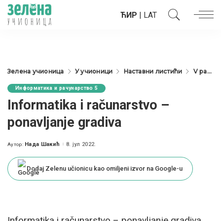
ЋИР
|
LAT
Зелена учионица
У учионици
Наставни листићи
V разред
Информатика и рачунарство 5
Informatika i računarstvo –
ponavljanje gradiva
Нада Шакић
8. јул 2022.
Аутор:
Posted
by
Dodaj Zelenu učionicu kao omiljeni izvor na Google-u
Informatika i računarstvo – ponavljanje gradiva