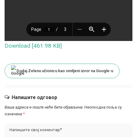
Download [461.98 KB]
Dodaj Zelenu učionicu kao omiljeni izvor na Google-u
Напишите одговор
Ваша адреса е-поште неће бити објављена.
Неопходна поља су
означена
*