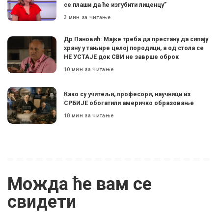
се плаши да ће изгубити лиценцу”
3 мин за читање
Др Пановић: Мајке треба да престану да сипају
храну у тањире целој породици, а од стола се
НЕ УСТАЈЕ док СВИ не заврше оброк
10 мин за читање
Како су учитељи, професори, научници из
СРБИЈЕ обогатили америчко образовање
10 мин за читање
Можда ће вам се
свидети