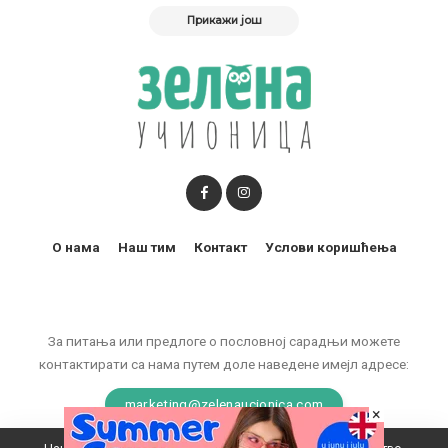
Прикажи још
О нама
Наш тим
Контакт
Услови коришћења
За питања или предлоге о пословној сарадњи можете
контактирати са нама путем доле наведене имејл адресе:
marketing@zelenaucionica.com
×