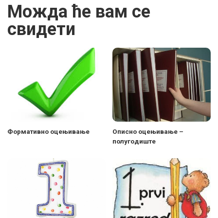
Можда ће вам се
свидети
Формативно оцењивање
Описно оцењивање –
полугодиште