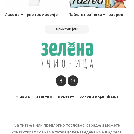
Исходи – прво тромесечје
Табеле праћења – I разред
Прикажи још
О нама
Наш тим
Контакт
Услови коришћења
За питања или предлоге о пословној сарадњи можете
контактирати са нама путем доле наведене имејл адресе: