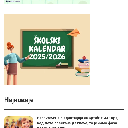
Најновије
Васпитачица о адаптацији на вртић: НИЈЕ крај
кад дете престане да плаче, то је само фаза