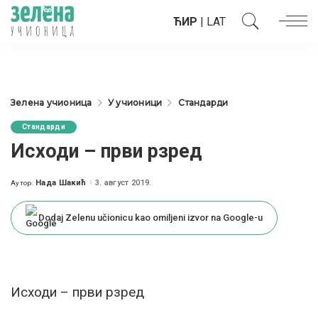
ЋИР
|
LAT
Зелена учионица
У учионици
Стандарди
Стандарди
Исходи – први рзред
Нада Шакић
3. август 2019.
Аутор:
Posted
by
Dodaj Zelenu učionicu kao omiljeni izvor na Google-u
Исходи – први рзред