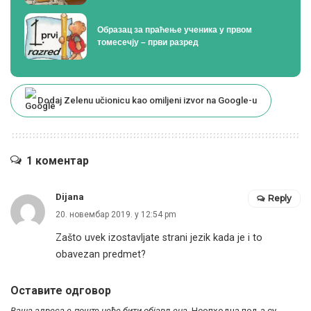
Образац за праћење ученика у првом
томесечју – први разред
Dodaj Zelenu učionicu kao omiljeni izvor na Google-u
1 коментар
Dijana
Reply
20. новембар 2019. у 12:54 pm
Zašto uvek izostavljate strani jezik kada je i to
obavezan predmet?
Оставите одговор
Ваша адреса е-поште неће бити објављена.
Неопходна поља су