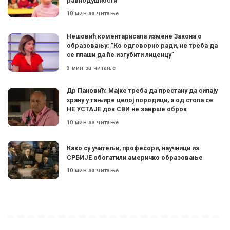
равнодушности
10 мин за читање
Нешовић коментарисала измене Закона о
образовању: ”Ко одговорно ради, не треба да
се плаши да ће изгубити лиценцу”
3 мин за читање
Др Пановић: Мајке треба да престану да сипају
храну у тањире целој породици, а од стола се
НЕ УСТАЈЕ док СВИ не заврше оброк
10 мин за читање
Како су учитељи, професори, научници из
СРБИЈЕ обогатили америчко образовање
10 мин за читање