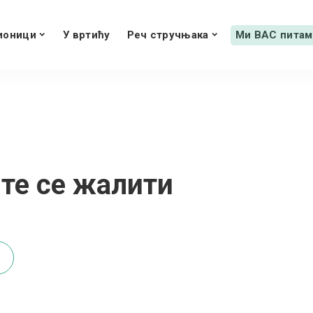
ионици
У вртићу
Реч стручњака
Ми ВАС питам
те се жалити