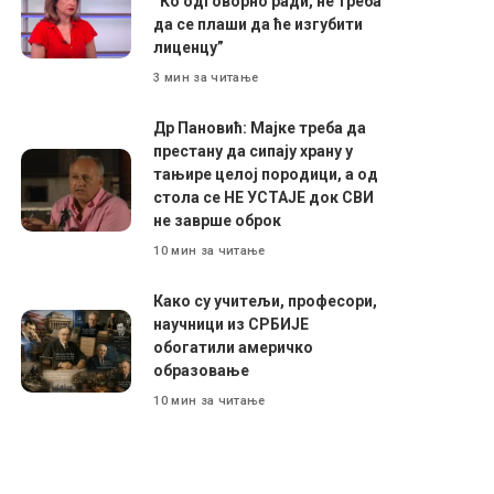
”Ко одговорно ради, не треба
да се плаши да ће изгубити
лиценцу”
3 мин за читање
Др Пановић: Мајке треба да
престану да сипају храну у
тањире целој породици, а од
стола се НЕ УСТАЈЕ док СВИ
не заврше оброк
10 мин за читање
Како су учитељи, професори,
научници из СРБИЈЕ
обогатили америчко
образовање
10 мин за читање