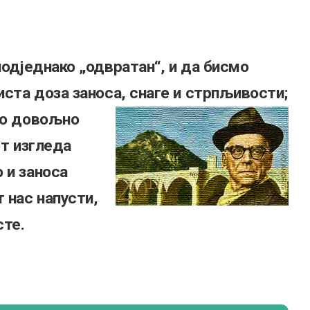
подједнако „одвратан“, и да бисмо
иста доза заноса, снаге и стрпљивости;
мо довољно
от изгледа
 и заноса
 нас напусти,
сте.