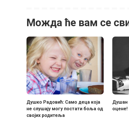
Можда ће вам се св
Душко Радовић: Само деца која
Душан 
не слушају могу постати боља од
оцене!
својих родитеља