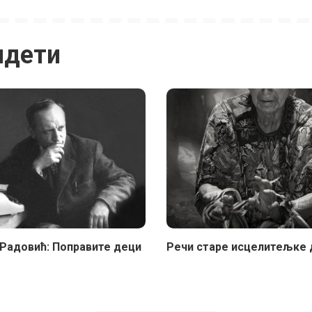
идети
Радовић: Поправите деци
Речи старе исцелитељке