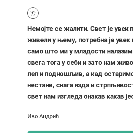
Немојте се жалити. Свет је увек 
живели у њему, потребна је увек 
само што ми у
младости налази
свега тога у себи и зато нам жив
леп и подношљив, а кад остаримо
нестане, снага изда и стрпљивост
свет нам изгледа онакав какав је
Иво Андрић