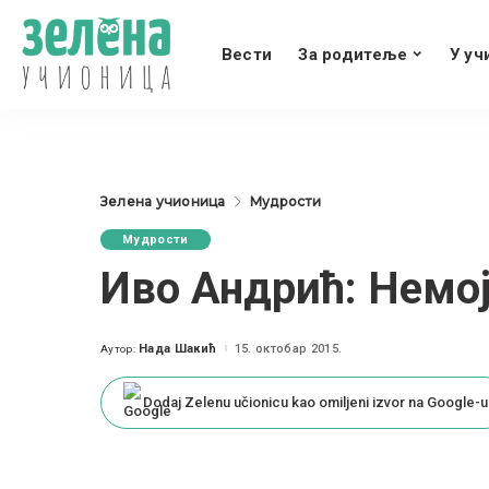
Вести
За родитеље
У уч
Зелена учионица
Мудрости
Мудрости
Иво Андрић: Немој
Нада Шакић
15. октобар 2015.
Аутор:
Posted
by
Dodaj Zelenu učionicu kao omiljeni izvor na Google-u