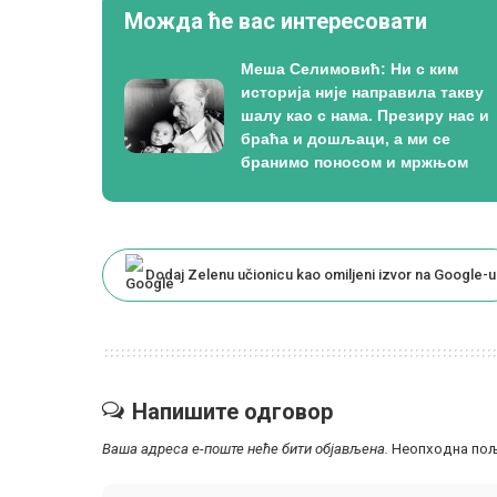
Можда ће вас интересовати
Меша Селимовић: Ни с ким
историја није направила такву
шалу као с нама. Презиру нас и
браћа и дошљаци, а ми се
бранимо поносом и мржњом
Dodaj Zelenu učionicu kao omiljeni izvor na Google-u
Напишите одговор
Ваша адреса е-поште неће бити објављена.
Неопходна пољ