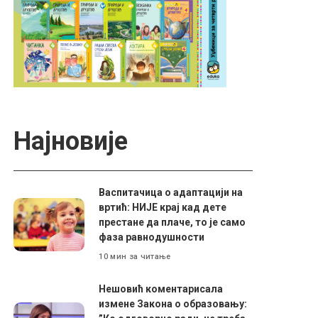
Најновије
Васпитачица о адаптацији на
вртић: НИЈЕ крај кад дете
престане да плаче, то је само
фаза равнодушности
10 мин за читање
Нешовић коментарисала
измене Закона о образовању: