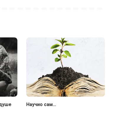
 душе
Научио сам…