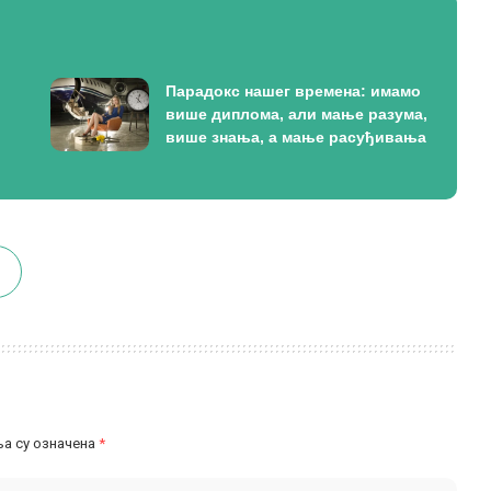
Парадокс нашег времена: имамо
више диплома, али мање разума,
више знања, а мање расуђивања
а су означена
*