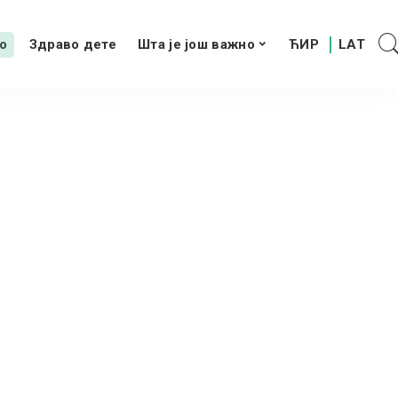
о
Здраво дете
Шта је још важно