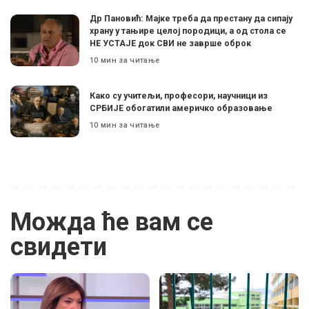
Др Пановић: Мајке треба да престану да сипају
храну у тањире целој породици, а од стола се
НЕ УСТАЈЕ док СВИ не заврше оброк
10 мин за читање
Како су учитељи, професори, научници из
СРБИЈЕ обогатили америчко образовање
10 мин за читање
Можда ће вам се
свидети