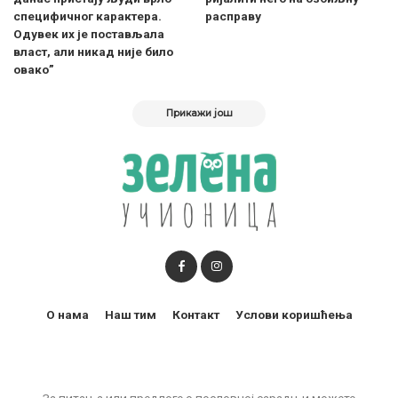
специфичног карактера.
расправу
Одувек их је постављала
власт, али никад није било
овако”
Прикажи још
О нама
Наш тим
Контакт
Услови коришћења
За питања или предлоге о пословној сарадњи можете