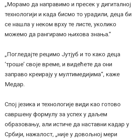
„Морамо да направимо и пресек у дигиталној
технологији и када бисмо то урадили, деца би
се нашла у неком врху те листе, уколико
можемо да рангирамо њихова знања.“
„Погледајте рецимо Јутјуб и то како деца
‘троше’ своје време, и видећете да они
заправо креирају у мултимедијима“, каже
Медар.
Спој језика и технологије види као готово
савршену формулу за успех у даљем
образовању, али истиче да наставни кадар у
Србији, нажалост, „није у довољној мери