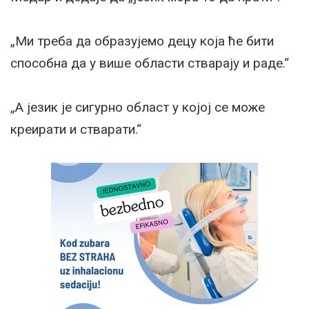
„Ми треба да образујемо децу која ће бити
способна да у више области стварају и раде.“
„А језик је сигурно област у којој се може
креирати и стварати.“