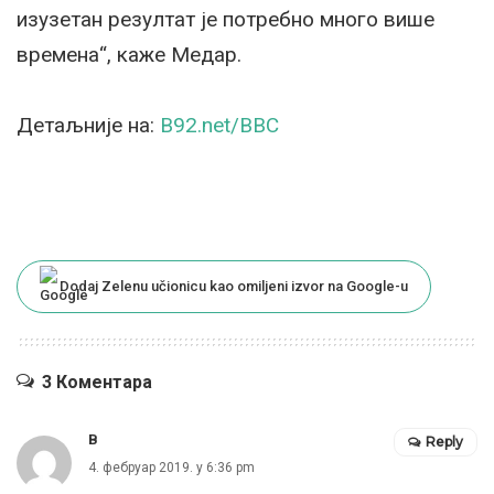
изузетан резултат је потребно много више
времена“, каже Медар.
Детаљније на:
B92.net/BBC
Dodaj Zelenu učionicu kao omiljeni izvor na Google-u
3 Коментара
B
Reply
4. фебруар 2019. у 6:36 pm