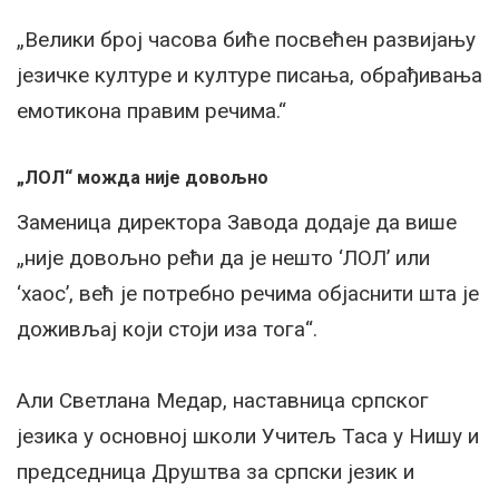
„Велики број часова биће посвећен развијању
језичке културе и културе писања, обрађивања
емотикона правим речима.“
„ЛОЛ“ можда није довољно
Заменица директора Завода додаје да више
„није довољно рећи да је нешто ‘ЛОЛ’ или
‘хаос’, већ је потребно речима објаснити шта је
доживљај који стоји иза тога“.
Али Светлана Медар, наставница српског
језика у основној школи Учитељ Таса у Нишу и
председница Друштва за српски језик и