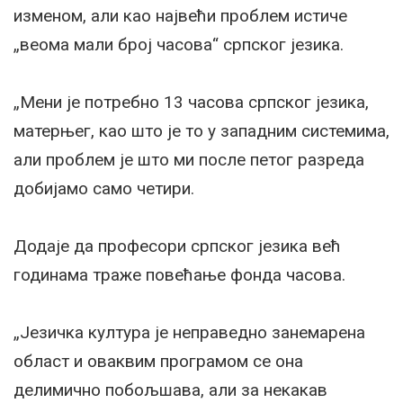
изменом, али као највећи проблем истиче
„веома мали број часова“ српског језика.
„Мени је потребно 13 часова српског језика,
матерњег, као што је то у западним системима,
али проблем је што ми после петог разреда
добијамо само четири.
Додаје да професори српског језика већ
годинама траже повећање фонда часова.
„Језичка култура је неправедно занемарена
област и оваквим програмом се она
делимично побољшава, али за некакав