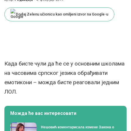
Posted
by
Dodaj Zelenu učionicu kao omiljeni izvor na Google-u
Када бисте чули да ће се у основним школама
на часовима српског језика обрађивати
емотикони – можда бисте реаговали једним
ЛОЛ.
Можда ће вас интересовати
Нешовић коментарисала измене Закона о