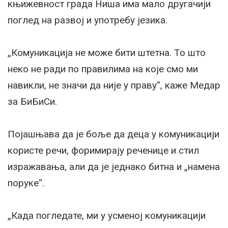
књижевност града Ниша има мало другачији
поглед на развој и употребу језика.
„Комуникација не може бити штетна. То што
неко не ради по правилима на које смо ми
навикли, не значи да није у праву“, каже Медар
за БиБиСи.
Појашњава да је боље да деца у комуникацији
користе речи, форимирају реченице и стил
изражавања, али да је једнако битна и „намена
поруке“.
„Када погледате, ми у усменој комуникацији