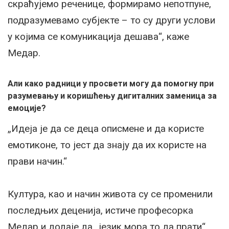
скраћујемо реченице, формирамо непотпуне,
подразумевамо субјекте – то су други услови
у којима се комуникација дешава“, каже
Медар.
Али како радници у просвети могу да помогну при
разумевању и коришћењу дигиталних заменица за
емоције?
„Идеја је да се деца описмене и да користе
емотиконе, то јест да знају да их користе на
прави начин.“
Култура, као и начин живота су се променили
последњих деценија, истиче професорка
Медар и додаје да „језик мора то да прати“.