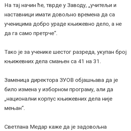
На тај начин ће, тврде у Заводу, „учитељи и
наставници имати довољно времена да са
ученицима добро ураде књижевно дело, а не
да га само претрче“.
Тако је за ученике шестог разреда, укупан број
књижевних дела смањен са 41 на 31.
Заменица директора ЗУОВ објашњава да је
било измена у изборном програму, али да
„национални корпус књижевних дела није
мењан“.
Светлана Медар каже да је задовољна