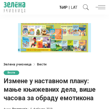
ЋИР
|
LAT
Зелена учионица
Вести
Вести
Измене у наставном плану:
мање књижевних дела, више
часова за обраду емотикона
Редакција
4. фебруар 2019.
Аутор: