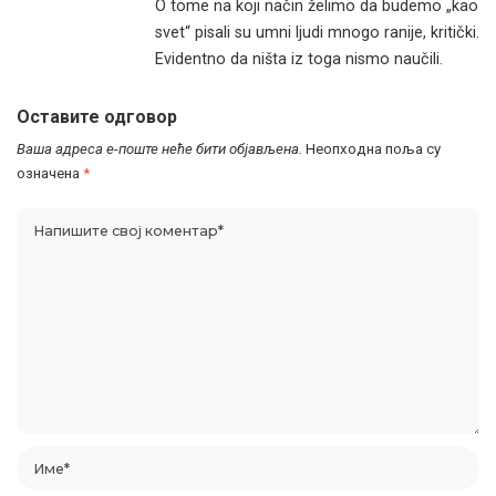
O tome na koji način želimo da budemo „kao
svet“ pisali su umni ljudi mnogo ranije, kritički.
Evidentno da ništa iz toga nismo naučili.
Оставите одговор
Ваша адреса е-поште неће бити објављена.
Неопходна поља су
означена
*