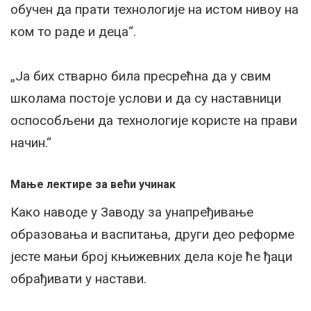
обучен да прати технологије на истом нивоу на
ком то раде и деца“.
„Ја бих стварно била пресрећна да у свим
школама постоје услови и да су наставници
оспособљени да технологије користе на прави
начин.“
Мање лектире за већи учинак
Како наводе у Заводу за унапређивање
образовања и васпитања, други део реформе
јесте мањи број књижевних дела које ће ђаци
обрађивати у настави.