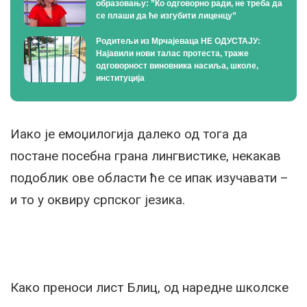
образовању: ”Ко одговорно ради, не треба да
се плаши да ће изгубити лиценцу”
Родитељи из Мрчајеваца НЕ ОДУСТАЈУ:
Најавили нови талас протеста, траже
одговорност виновника насиља, школе,
институција
Иако је емоџилогија далеко од тога да
постане посебна грана лингвистике, некакав
подоблик ове области ће се ипак изучавати –
и то у оквиру српског језика.
Како преноси лист Блиц, од наредне школске