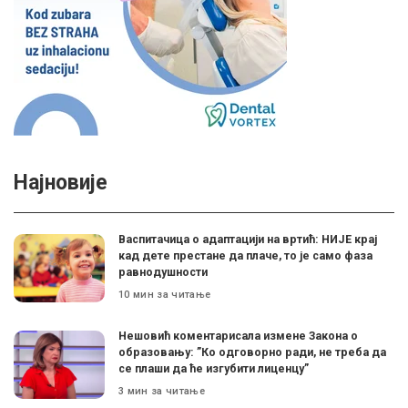
Најновије
Васпитачица о адаптацији на вртић: НИЈЕ крај
кад дете престане да плаче, то је само фаза
равнодушности
10 мин за читање
Нешовић коментарисала измене Закона о
образовању: ”Ко одговорно ради, не треба да
се плаши да ће изгубити лиценцу”
3 мин за читање