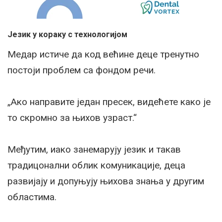
Језик у кораку с технологијом
Медар истиче да код већине деце тренутно
постоји проблем са фондом речи.
„Ако направите један пресек, видећете како је
то скромно за њихов узраст.“
Међутим, иако занемарују језик и такав
традицонални облик комуникације, деца
развијају и допуњују њихова знања у другим
областима.