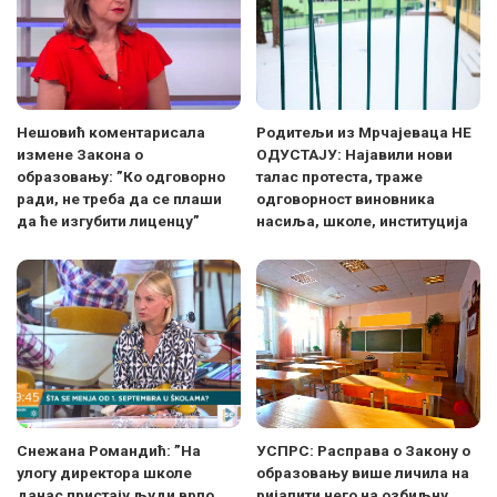
Нешовић коментарисала
Родитељи из Мрчајеваца НЕ
измене Закона о
ОДУСТАЈУ: Најавили нови
образовању: ”Ко одговорно
талас протеста, траже
ради, не треба да се плаши
одговорност виновника
да ће изгубити лиценцу”
насиља, школе, институција
Снежана Романдић: ”На
УСПРС: Расправа о Закону о
улогу директора школе
образовању више личила на
данас пристају људи врло
ријалити него на озбиљну