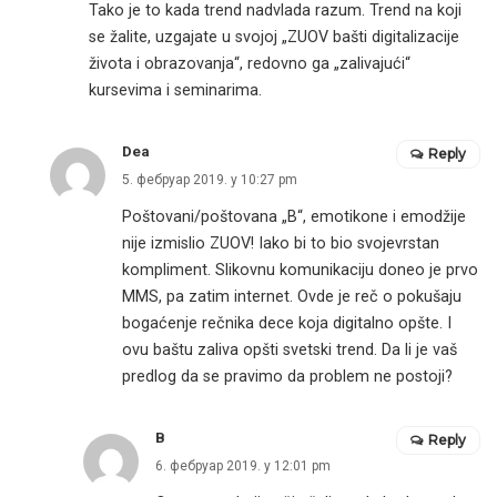
Tako je to kada trend nadvlada razum. Trend na koji
se žalite, uzgajate u svojoj „ZUOV bašti digitalizacije
života i obrazovanja“, redovno ga „zalivajući“
kursevima i seminarima.
Dea
Reply
5. фебруар 2019. у 10:27 pm
Poštovani/poštovana „B“, emotikone i emodžije
nije izmislio ZUOV! Iako bi to bio svojevrstan
kompliment. Slikovnu komunikaciju doneo je prvo
MMS, pa zatim internet. Ovde je reč o pokušaju
bogaćenje rečnika dece koja digitalno opšte. I
ovu baštu zaliva opšti svetski trend. Da li je vaš
predlog da se pravimo da problem ne postoji?
B
Reply
6. фебруар 2019. у 12:01 pm