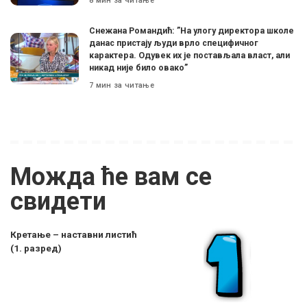
8 мин за читање
Снежана Романдић: ”На улогу директора школе
данас пристају људи врло специфичног
карактера. Одувек их је постављала власт, али
никад није било овако”
7 мин за читање
Можда ће вам се
свидети
Кретање – наставни листић
(1. разред)