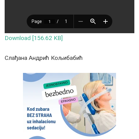
Download [156.62 KB]
Слађана Андрић Кољибабић