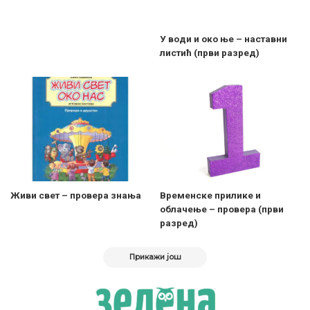
У води и око ње – наставни
листић (први разред)
Живи свет – провера знања
Временске прилике и
облачење – провера (први
разред)
Прикажи још