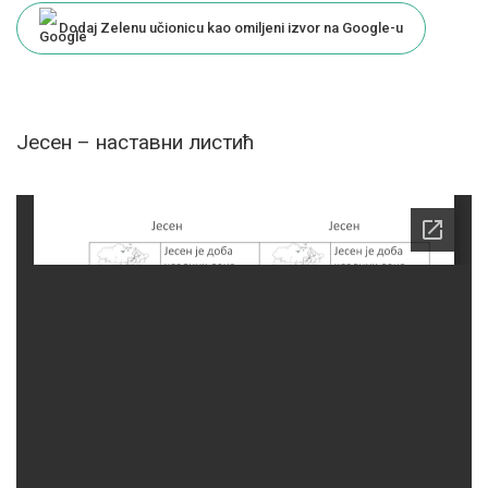
Dodaj Zelenu učionicu kao omiljeni izvor na Google-u
Jeсен – наставни листић