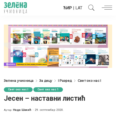
ЋИР
|
LAT
Зелена учионица
За децу
I Разред
Свет око нас I
Свет око нас I
Свет око нас 1
Jeсен – наставни листић
Нада Шакић
29. септембар 2020.
Аутор:
Posted
by