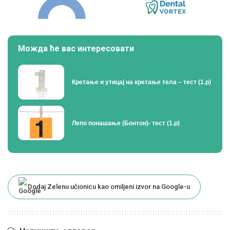
Можда ће вас интересовати
Кретање и утицај на кретање тела – тест (1.р)
Лепо понашање (Бонтон)- тест (1.р)
Dodaj Zelenu učionicu kao omiljeni izvor na Google-u