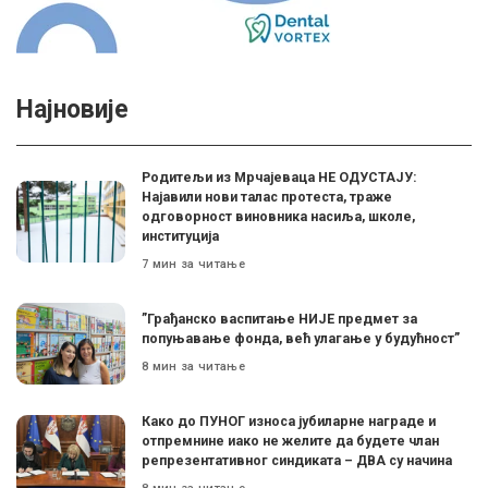
Најновије
Родитељи из Мрчајеваца НЕ ОДУСТАЈУ:
Најавили нови талас протеста, траже
одговорност виновника насиља, школе,
институција
7 мин за читање
”Грађанско васпитање НИЈЕ предмет за
попуњавање фонда, већ улагање у будућност”
8 мин за читање
Како до ПУНОГ износа јубиларне награде и
отпремнине иако не желите да будете члан
репрезентативног синдиката – ДВА су начина