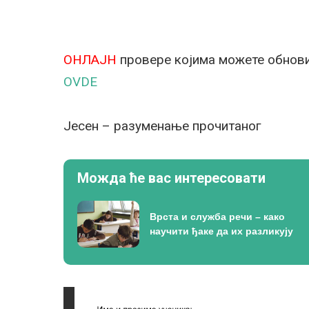
ОНЛАЈН
провере којима можете обнови
OVDE
Jeсен – разуменање прочитаног
Можда ће вас интересовати
Врста и служба речи – како
научити ђаке да их разликују