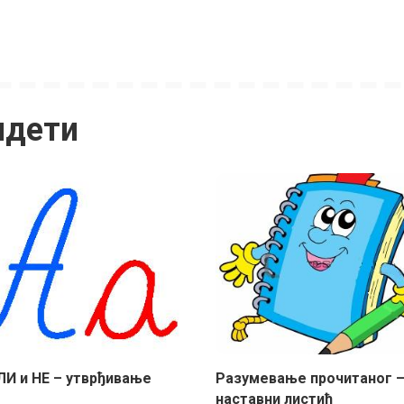
идети
ЛИ и НЕ – утврђивање
Разумевање прочитаног 
наставни листић