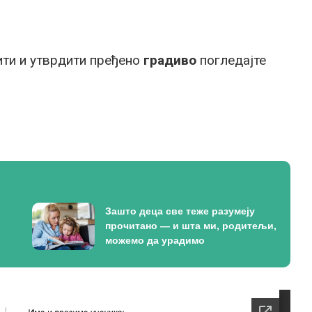
ти и утврдити пређено
градиво
погледајте
Зашто деца све теже разумеју
прочитано — и шта ми, родитељи,
можемо да урадимо