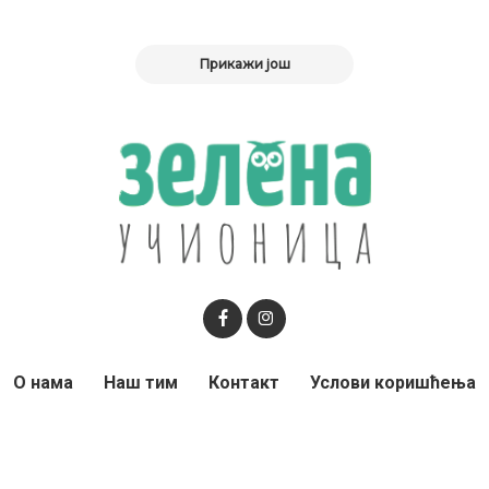
Прикажи још
О нама
Наш тим
Контакт
Услови коришћења