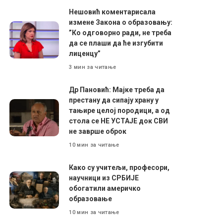
Нешовић коментарисала
измене Закона о образовању:
”Ко одговорно ради, не треба
да се плаши да ће изгубити
лиценцу”
3 мин за читање
Др Пановић: Мајке треба да
престану да сипају храну у
тањире целој породици, а од
стола се НЕ УСТАЈЕ док СВИ
не заврше оброк
10 мин за читање
Како су учитељи, професори,
научници из СРБИЈЕ
обогатили америчко
образовање
10 мин за читање