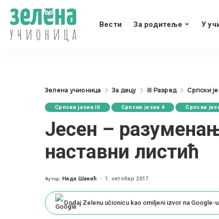
Вести
За родитеље
У уч
Зелена учионица
За децу
III Разред
Српски јез
Српски језик III
Српски језик 4
Српски јез
Jeсен – разуменањ
наставни листић
Нада Шакић
1. октобар 2017.
Аутор:
Posted
by
Dodaj Zelenu učionicu kao omiljeni izvor na Google-u