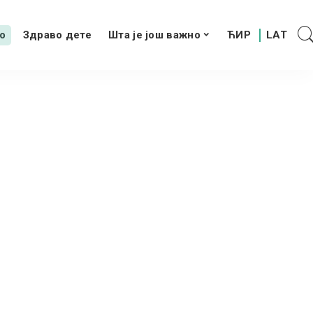
о
Здраво дете
Шта је још важно