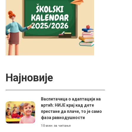
Најновије
Васпитачица о адаптацији на
вртић: НИЈЕ крај кад дете
престане да плаче, то је само
фаза равнодушности
10 мин за читање