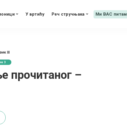
ионици
У вртићу
Реч стручњака
Ми ВАС питам
ик III
ик 3
е прочитаног –