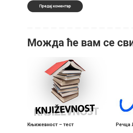
Можда ће вам се св
Књижевност – тест
Речца 