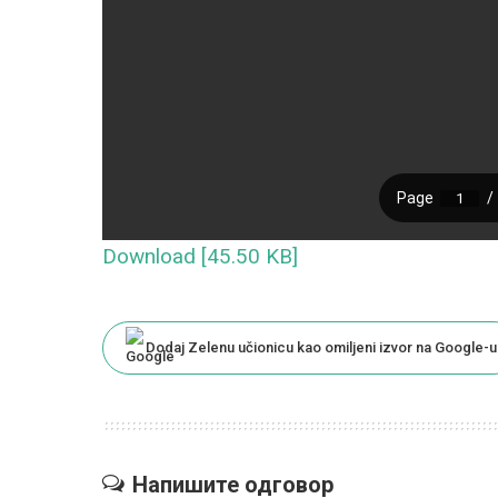
Download [45.50 KB]
Dodaj Zelenu učionicu kao omiljeni izvor na Google-u
Напишите одговор