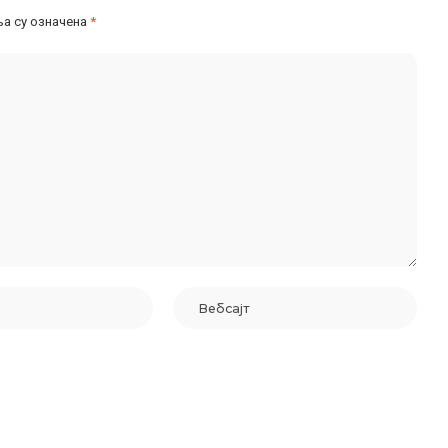
а су означена
*