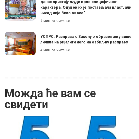
данас пристају људи врло специфичног
карактера. Одувек их је постављала власт, али
никад није било овако”
7 мин за читање
УСПРС: Расправа о Закону о образовању више
личила на ријалити него на озбиљну расправу
4 мин за читање
Можда ће вам се
свидети