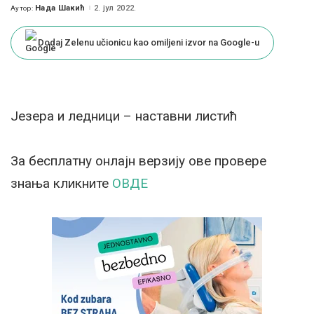
Нада Шакић
2. јул 2022.
Аутор:
Posted
by
Dodaj Zelenu učionicu kao omiljeni izvor na Google-u
Језера и ледници – наставни листић
За бесплатну онлајн верзију ове провере
знања кликните
ОВДЕ