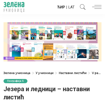
ЋИР
|
LAT
Зелена учионица
У учионици
Наставни листићи
V разред
Географија 5
Језера и ледници – наставни
листић