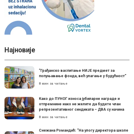
Најновије
”Грађанско васпитање НИЈЕ предмет за
попуњавање фонда, већ улагање у будућност”
8 мин за читање
Како до ПУНОГ износа јубиларне награде и
отпремнине иако не желите да будете члан
репрезентативног синдиката – ДВА су начина
8 мин за читање
Снежана Романдић: ”На улогу директора школе