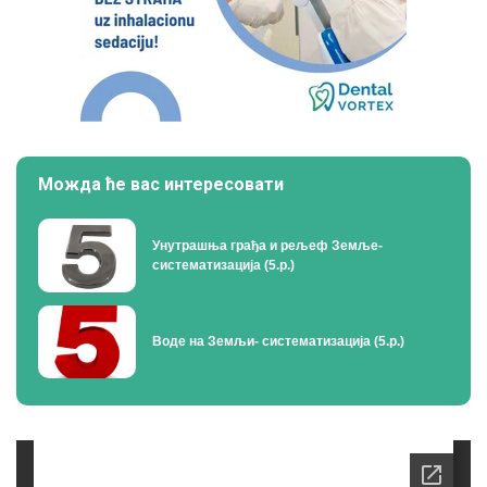
Можда ће вас интересовати
Унутрашња грађа и рељеф Земље-
систематизација (5.р.)
Воде на Земљи- систематизација (5.р.)