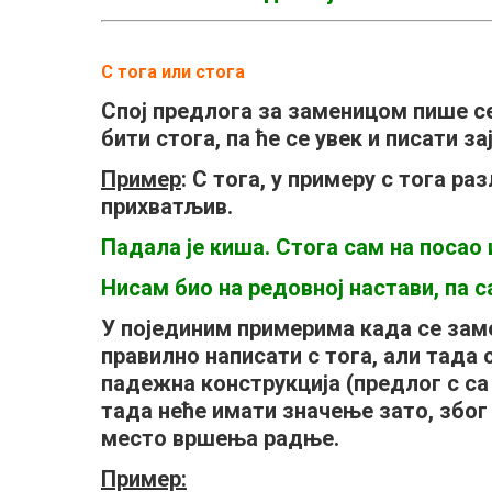
С тога или стога
Спој предлога за заменицом пише се 
бити стога
, па ће се увек и писати за
Пример
: С тога, у примеру с тога ра
прихватљив.
Падала је киша. Стога сам на посао
Нисам био на редовној настави, па 
У појединим примерима када се за
правилно написати
с тога,
али тада 
падежна конструкција (предлог
с
са
тада неће имати значење зато,
због
место вршења радње.
Пример: