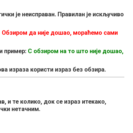
тички је неисправан. Правилан је искључиво
:
Обзиром да није дошао, мораћемо сами
и пример:
С обзиром на то што није дошао,
 ова израза користи израз
без обзира.
ав, и те колико
, док се израз
итекако,
чки нетачним.