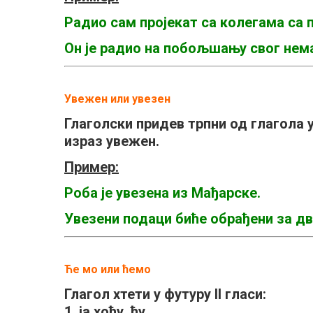
Радио сам пројекат са колегама са 
Он је радио на побољшању свог нема
Увежен или увезен
Глаголски придев трпни од глагола у
израз увежен.
Пример:
Роба је увезена из Мађарске.
Увезени подаци биће обрађени за дв
Ће мо или ћемо
Глагол хтети у футуру II гласи:
1. ја хоћу, ћу