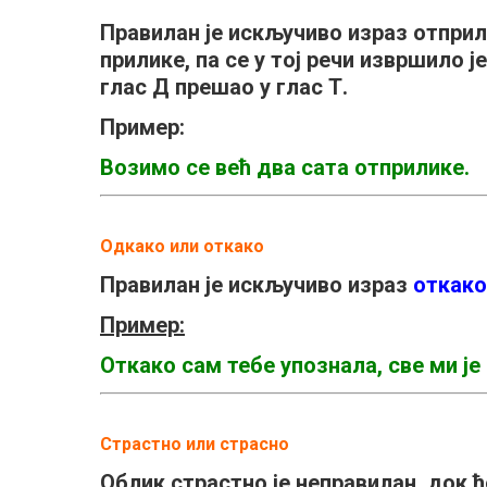
Правилан је искључиво израз отприли
прилике, па се у тој речи извршило 
глас
Д
прешао у глас
Т
.
Пример:
Возимо се већ два сата отприлике.
Одкако или откако
Правилан је искључиво израз
откако
Пример:
Откако сам тебе упознала, све ми је
Страстно или страсно
Облик страстно је неправилан, док 