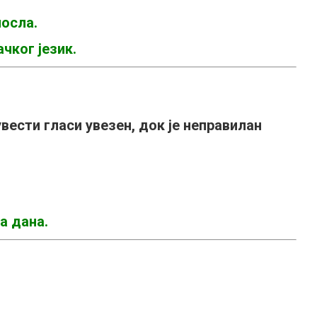
посла.
чког језик.
вести гласи увезен, док је
неправилан
а дана.