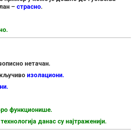
лан –
страсно
.
но.
вописно нетачан.
искључиво
изолациони.
ни.
бро функционише.
ехнологија данас су најтраженији.