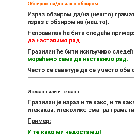
Обзиром на/да или с обзиром
Израз
обзиром да/на (нешто
) грама
израз
с обзиром на (нешто).
Неправилан ће бити следећи пример
да наставимо рад.
Правилан ће бити искључиво следећ
мораћемо сами да наставимо рад.
Често се саветује да се уместо оба
Итекако или и те како
Правилан је израз
и те како, и те как
итекакав, итеколико
сматра грамати
Пример:
И те како ми недостајеш!