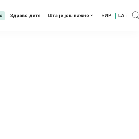
о
Здраво дете
Шта је још важно