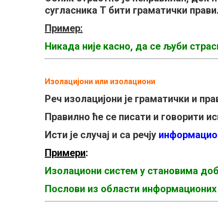
сугласника
Т
бити граматички прави
Пример:
Никада није касно, да се љуби страс
Изолацијони или изолациони
Реч изолацијони је граматички и пра
Правилно ће се писати и говорити 
Исти је случај и са речју
информацио
Примери
:
Изолациони систем у становима до
Послови из области информационих т