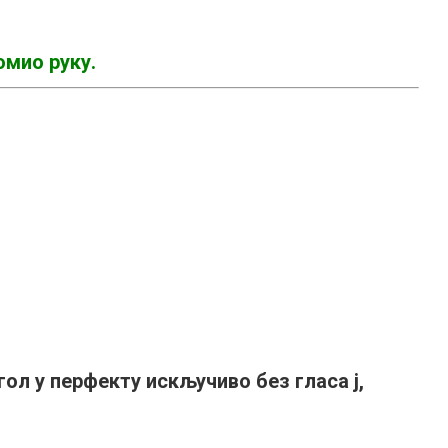
омио руку.
агол у перфекту искључиво
без гласа ј,