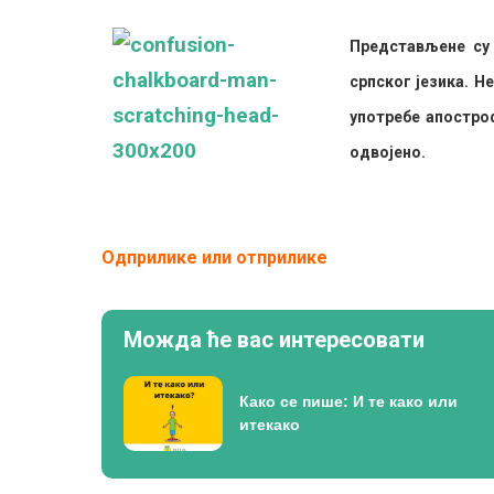
Представљене су 
српског језика. Н
употребе апостроф
одвојено.
Одприлике или отприлике
Можда ће вас интересовати
Како се пише: И те како или
итекако