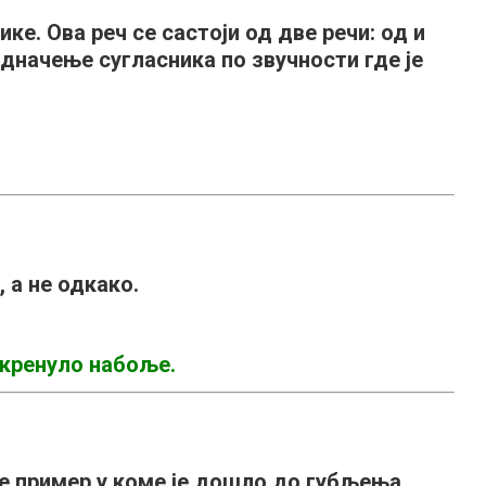
ке. Ова реч се састоји од две речи: од и
једначење сугласника по звучности где је
, а не одкако.
 кренуло набоље.
ће пример у коме је дошло до губљења