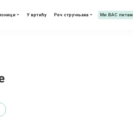
ионици
У вртићу
Реч стручњака
Ми ВАС питам
е