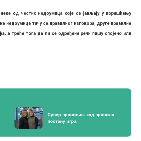
неке од честих недоумица које се јављају у коришћењу
еке недоумице тичу се правилног изговора, друге правилне
а, а треће тога да ли се одређене речи пишу спојено или
Супер правопис: кад правила
постану игра