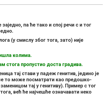
заједно, па ће тако и спој речи
с
и
тог
једно.
злога (у смислу
због тога, зато
) није
 ишла колима.
сам стога пропустио доста градива.
меница
тај
стави у падеж генитив, једино је
се то може посматрати као предошко-
 заменицом
тај
у генитиву). Пример с
тог
 тога
, већ ће најчешће означавати неко