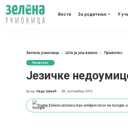
Вести
За родитеље
У уч
Зелена учионица
Шта је још важно
Правопис
Правопис
Језичке недоумиц
Нада Шакић
28. септембар 2013.
Аутор:
Posted
by
Dodaj Zelenu učionicu kao omiljeni izvor na Google-u