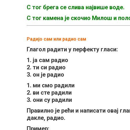
С тог брега се слива највише воде.
С тог камена је скочио Милош и пол
Радијо сам или радио сам
Глагол радити у перфекту гласи:
1. ја сам радио
2. ти си радио
3. он је радио
1. ми смо радили
2. ви сте радили
3. они су радили
Правилно је рећи и написати овај гл
дакле, радио
.
Пример: