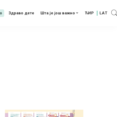
о
Здраво дете
Шта је још важно