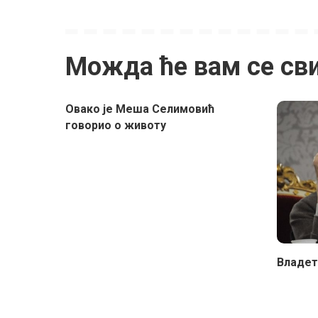
Можда ће вам се св
Овако је Меша Селимовић
говорио о животу
Владет