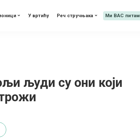
ионици
У вртићу
Реч стручњака
Ми ВАС питам
ољи људи су они који
строжи