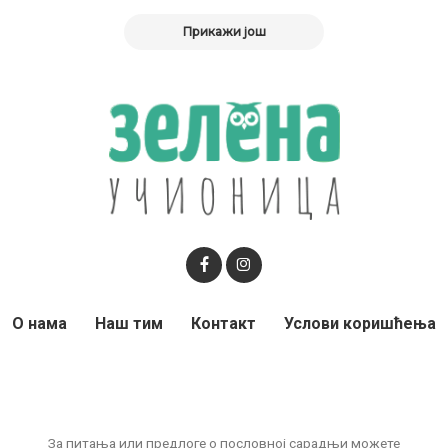
Прикажи још
О нама
Наш тим
Контакт
Услови коришћења
За питања или предлоге о пословној сарадњи можете