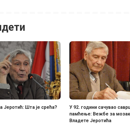
идети
а Јеротић: Шта је срећа?
У 92. години сачувао сав
памћење: Вежбе за моза
Владете Јеротића