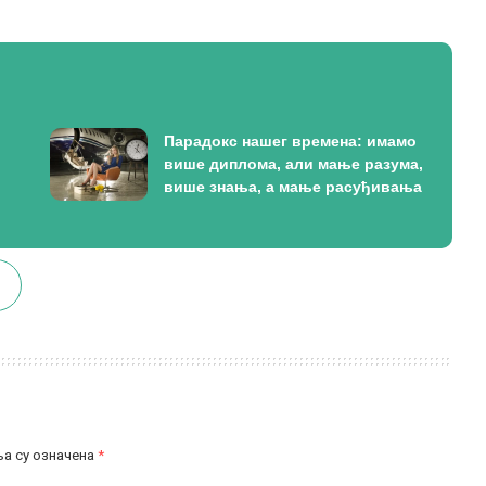
Парадокс нашег времена: имамо
више диплома, али мање разума,
више знања, а мање расуђивања
а су означена
*