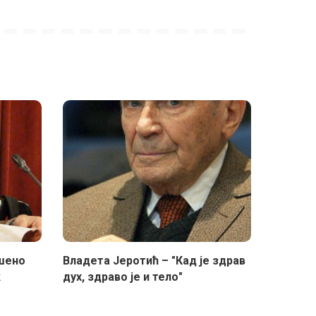
ршено
Владета Јеротић – "Кад је здрав
к
дух, здраво је и тело"