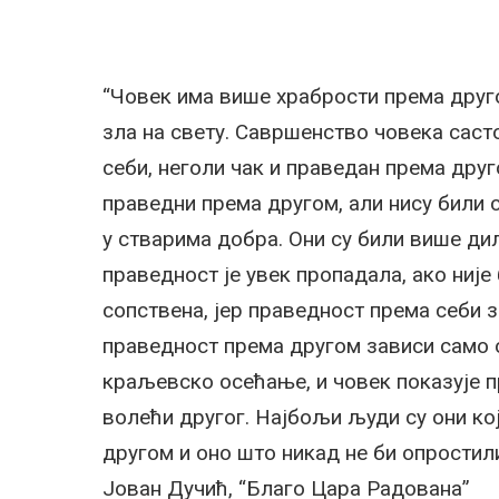
“Човек има више храбрости према другом
зла на свету. Савршенство човека састо
себи, неголи чак и праведан према друг
праведни према другом, али нису били с
у стварима добра. Они су били више ди
праведност је увек пропадала, ако није
сопствена, јер праведност према себи з
праведност према другом зависи само 
краљевско осећање, и човек показује п
волећи другог. Најбољи људи су они кој
другом и оно што никад не би опростил
Јован Дучић, “Благо Цара Радована”