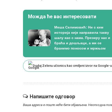
Можда ће вас интересовати
Меша Селимовић: Ни с ким
историја није направила такву
шалу као с нама. Презиру нас и
браћа и дошљаци, а ми се
бранимо поносом и мржњом
Dodaj Zelenu učionicu kao omiljeni izvor na Google-u
Напишите одговор
Ваша адреса е-поште неће бити објављена.
Неопходна пољ