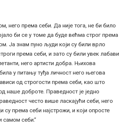
, него према себи. Да није тога, не би било
јало би се у томе да буде већма строг према
ом. Ја знам пуно људи који су били врло
троги према себи, и зато су били увек лабави
летанти, него артисти добра. Њихова
 била у питању туђа личност него његова
ависи од строгости према себи, као што
од наше доброте. Праведност је једно
раведност често више ласкајући себи, него
и су према себи најстрожи, и који опросте
и самом себи.”