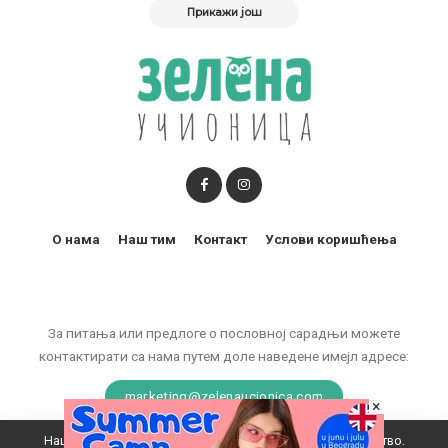
Прикажи још
О нама
Наш тим
Контакт
Услови коришћења
За питања или предлоге о пословној сарадњи можете
контактирати са нама путем доле наведене имејл адресе:
marketing@zelenaucionica.com
×
Наш вебсајт користи колачиће да побољша ваше искуство.