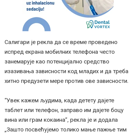
Салигари је рекла да се време проведено
испред екрана мобилних телефона често
занемарује као потенцијално средство
изазивања зависности код младих и да треба
хитно предузети мере против ове зависности.
“Увек кажем људима, када детету дајете
таблет или телефон, заправо им дајете боцу
вина или грам кокаина”, рекла је и додала
„Зашто посвећујемо толико мање пажње тим