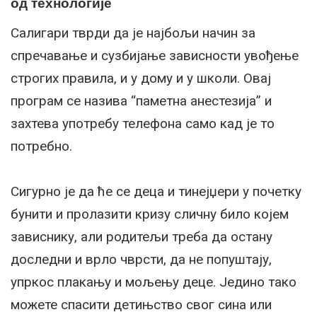
од технологије
Салигари тврди да је најбољи начин за
спречавање и сузбијање зависности увођење
строгих правила, и у дому и у школи. Овај
програм се назива “паметна анестезија” и
захтева употребу телефона само кад је то
потребно.
Сигурно је да ће се деца и тинејџери у почетку
бунити и пролазити кризу сличну било којем
зависнику, али родитељи треба да остану
доследни и врло чврсти, да не попуштају,
упркос плакању и мољењу деце. Једино тако
можете спасити детињство свог сина или