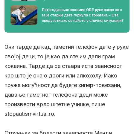
Петогодишњак поломио ОБЕ руке након што
га је старије дете гурнуло с тобогана – шта
предузети ако се нађете у сличној ситуацији?
Они тврде да кад паметни телефон дате у руке
својој деци, то је као да сте им дали грам
кокаина. Тврде да се ствара иста зависност
као што је она о дроги или алкохолу. Иако
пружа могућност да будете хипер-повезани,
давање паметног телефона деци може
произвести врло штетне учинке, пише
stopautismvirtual.ro.
Стручњак за болести зависности Менди