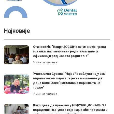
Најновије
Станковић: ”Нацрт ЗОСОВ-а не умањује права
ученика, наставника ни родитеља, циљ је
ефикаснији рад Савета родитеља”
3 мин за читање
Учитељица Сузана: ”Највећа заблуда коју сам
видела током каријере јесте мишљење да
деца воле ’лаке’ наставнике који ништа не
траже”
7 мин за читање
Како дете да преживи у НЕФУНКЦИОНАЛНОЈ
породици: ПЕТ улога које најчешће преузима и