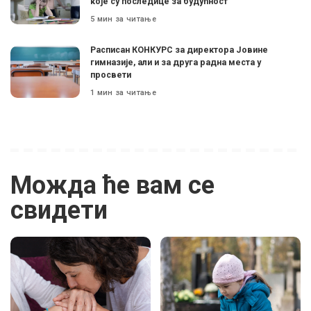
које су последице за будућност
5 мин за читање
Расписан КОНКУРС за директора Јовине
гимназије, али и за друга радна места у
просвети
1 мин за читање
Можда ће вам се
свидети