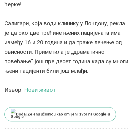
ћерке!
Салигари, која води клинику у Лондону, рекла
је да око две трећине њених пацијената има
између 16 и 20 година и да траже лечење од
овисности. Приметила је „драматично
повећање“ још пре десет година када су многи
њени пацијенти били још млађи.
Извор:
Нови живот
Dodaj Zelenu učionicu kao omiljeni izvor na Google-u