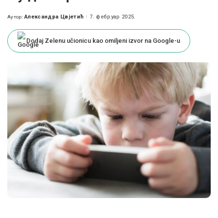
Александра Цвјетић
7. фебруар 2025.
Аутор:
Posted
by
Dodaj Zelenu učionicu kao omiljeni izvor na Google-u