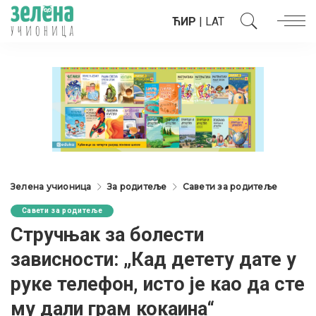
ЋИР
|
LAT
Зелена учионица
За родитеље
Савети за родитеље
Савети за родитеље
Стручњак за болести
зависности: „Кад детету дате у
руке телефон, исто је као да сте
му дали грам кокаина“