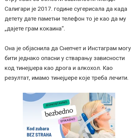
Салигари је 2017. године сугерисала да када
детету дате паметни телефон то је као да му
„дајете грам кокаина“.
Она је објаснила да Снепчет и Инстаграм могу
бити једнако опасни у стварању зависности
код тинејџера као дрога и алкохол. Као
резултат, имамо тинејџере које треба лечити.