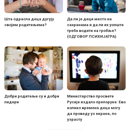
Шта одрасла деца дугују
Да ли је деци место на
својим родитељима?
сахранама и да ли их уопште
треба водити на гробље?
(ОДГОВОР ПСИХИЈАТРА)
Добри родитељи су и добри
Министарство просвете
лидери
Русије издало препоруке: Ево
колико времена деца могу
да проведу уз екране, по
узрасту