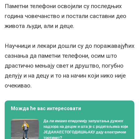
Паметни телефони освојили су последњих
година човечанство и постали саставни део
живота људи, али и деце.
Научници и лекари дошли су до поражавајућих
сазнања да паметни телефони, осим што
драстично мењају свет и друштво, погубно
делују и на децу и то на начин који нико није
очекивао.
Можда ће вас интересовати
Да ли имамо епидемију запуштања дужног
надзора на децом и шта је с родитељима који
ЈЕДАНАЕСТОГОДИШЊАКУ дају електрични
тротинет?