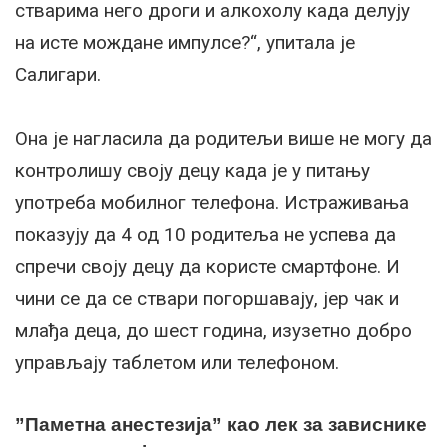
стварима него дроги и алкохолу када делују
на исте мождане импулсе?“, упитала је
Салигари.
Она је нагласила да родитељи више не могу да
контролишу своју децу када је у питању
употреба мобилног телефона. Истраживања
показују да 4 од 10 родитеља не успева да
спречи своју децу да користе смартфоне. И
чини се да се ствари погоршавају, јер чак и
млађа деца, до шест година, изузетно добро
управљају таблетом или телефоном.
”Паметна анестезија” као лек за зависнике