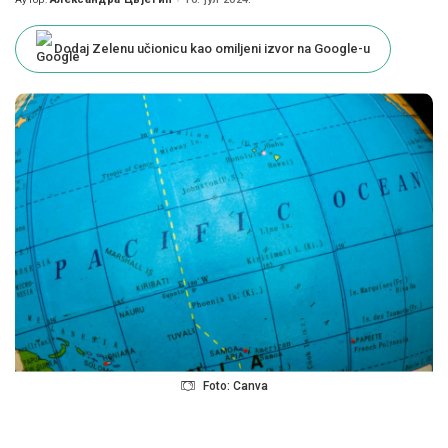
Posted
by
Dodaj Zelenu učionicu kao omiljeni izvor na Google-u
Foto: Canva