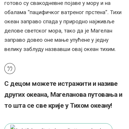
готово су свакодневне појаве у мору и на
обалама “пацифичког ватреног прстена”. Тихи
океан заправо спада у природно најживље
делове светског мора, тако да је Магелан
заправо довео оне мање упућене у једну
велику заблуду назвавши овај океан тихим.
С децом можете истражити и називе
других океана, Магеланова путовања и
то шта се све крије у Тихом океану!