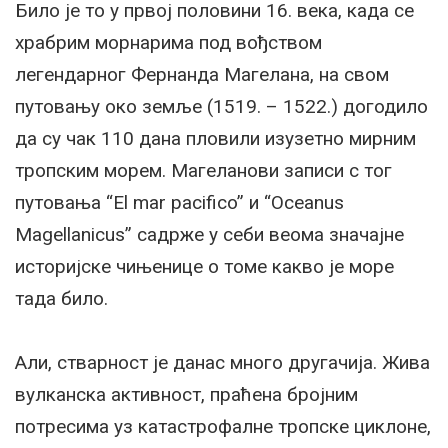
Било је то у првој половини 16. века, када се
храбрим морнарима под вођством
легендарног Фернанда Магелана, на свом
путовању око земље (1519. – 1522.) догодило
да су чак 110 дана пловили изузетно мирним
тропским морем. Магеланови записи с тог
путовања “El mar pacifico” и “Oceanus
Magellanicus” садрже у себи веома значајне
историјске чињенице о томе какво је море
тада било.
Али, стварност је данас много другачија. Жива
вулканска активност, праћена бројним
потресима уз катастрофалне тропске циклоне,