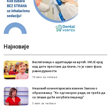
Најновије
Васпитачица о адаптацији на вртић: НИЈЕ крај
кад дете престане да плаче, то је само фаза
равнодушности
10 мин за читање
Нешовић коментарисала измене Закона о
образовању: ”Ко одговорно ради, не треба да
се плаши да ће изгубити лиценцу”
3 мин за читање