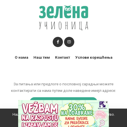
О нама
Наш тим
Контакт
Услови коришћења
За питања или предлоге о пословној сарадњи можете
контактирати са нама путем доле наведене имејл адресе:
marketing@zelenaucionica.com
×
Наш вебсајт користи колачиће да побољша ваше искуство.
© 2011-2024 Copyright by Zelena učionica. All Rights reserved.
Прихватам