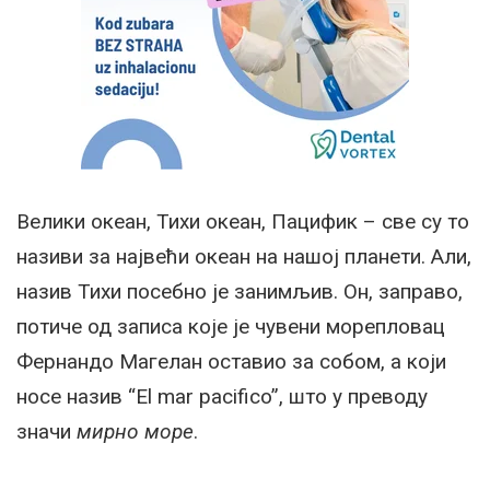
Велики океан, Тихи океан, Пацифик – све су то
називи за највећи океан на нашој планети. Али,
назив Тихи посебно је занимљив. Он, заправо,
потиче од записа које је чувени морепловац
Фернандо Магелан оставио за собом, а који
носе назив “El mar pacifico”, што у преводу
значи
мирно море
.