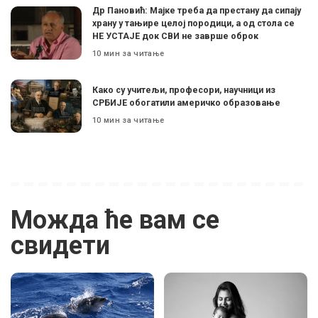
Др Пановић: Мајке треба да престану да сипају
храну у тањире целој породици, а од стола се
НЕ УСТАЈЕ док СВИ не заврше оброк
10 мин за читање
Како су учитељи, професори, научници из
СРБИЈЕ обогатили америчко образовање
10 мин за читање
Можда ће вам се
свидети