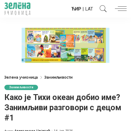
ЋИР
|
LAT
Зелена учионица
Занимљивости
Занимљивости
Како је Тихи океан добио име?
Занимљиви разговори с децом
#1
Александра Цвјетић
16. јул 2024.
Аутор: