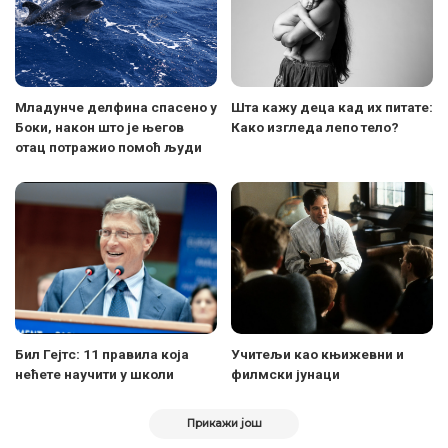
Младунче делфина спасено у
Шта кажу деца кад их питате:
Боки, након што је његов
Како изгледа лепо тело?
отац потражио помоћ људи
Бил Гејтс: 11 правила којa
Учитељи као књижевни и
нећете научити у школи
филмски јунаци
Прикажи још