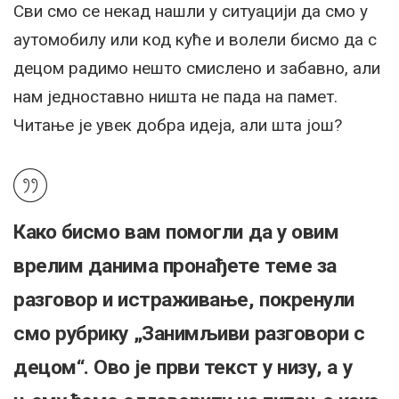
Сви смо се некад нашли у ситуацији да смо у
аутомобилу или код куће и волели бисмо да с
децом радимо нешто смислено и забавно, али
нам једноставно ништа не пада на памет.
Читање је увек добра идеја, али шта још?
Како бисмо вам помогли да у овим
врелим данима пронађете теме за
разговор и истраживање, покренули
смо рубрику „Занимљиви разговори с
децом“. Ово је први текст у низу, а у