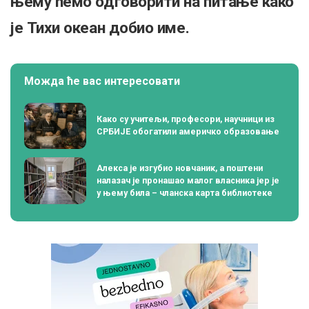
њему ћемо одговорити на питање како
је Тихи океан добио име.
Можда ће вас интересовати
Како су учитељи, професори, научници из
СРБИЈЕ обогатили америчко образовање
Алекса је изгубио новчаник, а поштени
налазач је пронашао малог власника јер је
у њему била – чланска карта библиотеке