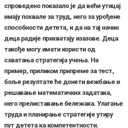
спроведено показало је да већи утицај
имају похвале за труд, него за урођене
способности детета, и да на тај начин
деца радије прихватају изазове. Деца
такође могу имати користи од
схватања стратегија учења. На
пример, приликом припреме за тест,
боље резултате ће донети вежбање и
решавање математичких задатака,
него прелиставање бележака. Улагање
труда и планирање стратегије утиру
пут детета ка компетентности.