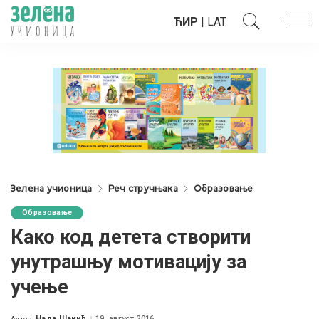
ЋИР
|
LAT
Зелена учионица
Реч стручњака
Образовање
Образовање
Како код детета створити
унутрашњу мотивацију за
учење
Нада Шакић
19. август 2016.
Аутор: