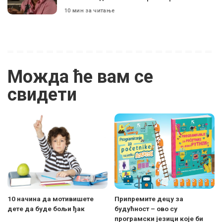
10 мин за читање
Можда ће вам се
свидети
10 начина да мотивишете
Припремите децу за
дете да буде бољи ђак
будућност – ово су
програмски језици које би