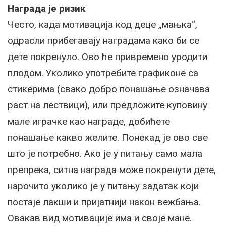
Награда је ризик
Често, када мотивација код деце „мањка“,
одрасли прибегавају наградама како би се
дете покренуло. Ово ће привремено уродити
плодом. Уколико употребите графиконе са
стикерима (свако добро понашање означава
раст на лествици), или предложите куповину
мале играчке као награде, добићете
понашање какво желите. Понекад је ово све
што је потребно. Ако је у питању само мала
препрека, ситна награда може покренути дете,
нарочито уколико је у питању задатак који
постаје лакши и пријатнији након вежбања.
Овакав вид мотивације има и своје мане.