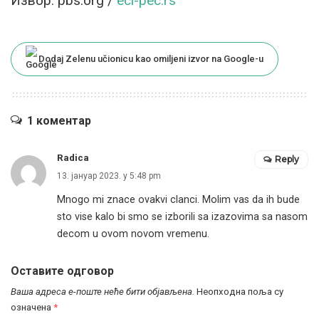
Извор: pbs.org /
eci-pec.rs
Dodaj Zelenu učionicu kao omiljeni izvor na Google-u
1 коментар
Radica
Reply
13. јануар 2023. у 5:48 pm
Mnogo mi znace ovakvi clanci. Molim vas da ih bude
sto vise kalo bi smo se izborili sa izazovima sa nasom
decom u ovom novom vremenu.
Оставите одговор
Ваша адреса е-поште неће бити објављена.
Неопходна поља су
означена
*