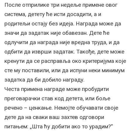
После отприлике три недеље примене овог
система, детету ће исти досадити, а и
родитељи остају без идеја. Награда може да
значи да задатак није обавезан. Дете ће
одлучити да награда није вредна труда, и да
одбити да изврши задатак. Такође, дете може
кренути да се расправља око критеријума које
сте му поставили, или да испуни неки минимум
задатка да би добило награду.
Честа примена награде може пробудити
преговарачки став код детета, или боље
речено – ценкање. Немојте обучавати своје
дете да на сваки ваш захтев одговори
питањем: „Шта ћу добити ако то урадим?“