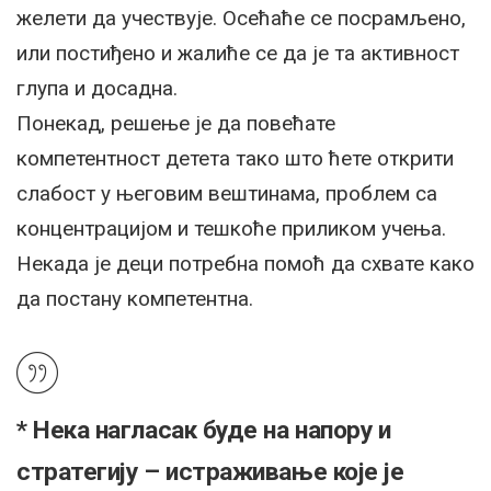
желети да учествује. Осећаће се посрамљено,
или постиђено и жалиће се да је та активност
глупа и досадна.
Понекад, решење је да повећате
компетентност детета тако што ћете открити
слабост у његовим вештинама, проблем са
концентрацијом и тешкоће приликом учења.
Некада је деци потребна помоћ да схвате како
да постану компетентна.
* Нека нагласак буде на напору и
стратегију – истраживање које је