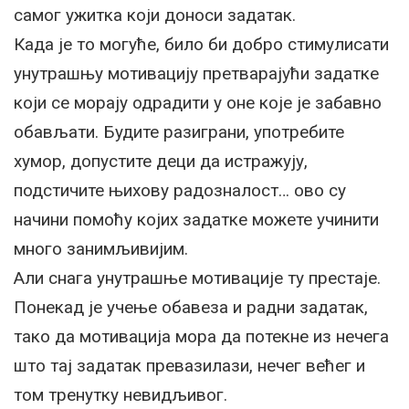
самог ужитка који доноси задатак.
Када је то могуће, било би добро стимулисати
унутрашњу мотивацију претварајући задатке
који се морају одрадити у оне које је забавно
обављати. Будите разиграни, употребите
хумор, допустите деци да истражују,
подстичите њихову радозналост… ово су
начини помоћу којих задатке можете учинити
много занимљивијим.
Али снага унутрашње мотивације ту престаје.
Понекад је учење обавеза и радни задатак,
тако да мотивација мора да потекне из нечега
што тај задатак превазилази, нечег већег и
том тренутку невидљивог.