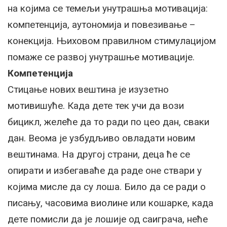
на којима се темељи унутрашња мотивација:
компетенција, аутономија и повезивање –
конекција. Њиховом правилном стимулацијом
помаже се развој унутрашње мотивације.
Компетенција
Стицање нових вештина је изузетно
мотивишуће. Када дете тек учи да вози
бицикл, желеће да то ради по цео дан, сваки
дан. Веома је узбудљиво овладати новим
вештинама. На другој страни, деца ће се
опирати и избегаваће да раде оне ствари у
којима мисле да су лоша. Било да се ради о
писању, часовима виолине или кошарке, када
дете помисли да је лошије од саиграча, неће