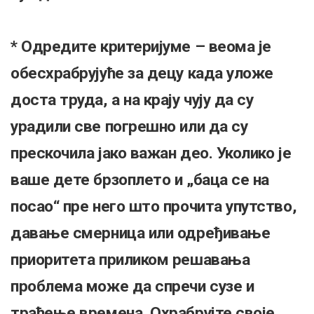
* Одредите критеријуме – веома је
обесхрабрујуће за децу када уложе
доста труда, а на крају чују да су
урадили све погрешно или да су
прескочила јако важан део. Уколико је
ваше дете брзоплето и „баца се на
посао“ пре него што прочита упутство,
давање смерница или одређивање
приоритета приликом решавања
проблема може да спречи сузе и
траћење времена. Охрабрујте своје