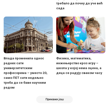
требало да почну да уче већ
сада
Влада променила однос
Физика, математика,
радних сати
инжењерство кроз игру –
универзитетским
школа у којој нема оцена, а
професорима – уместо 20,
деца се радују сваком часу
само ПЕТ сати недељно
треба да се баве научним
радом
Прикажи још