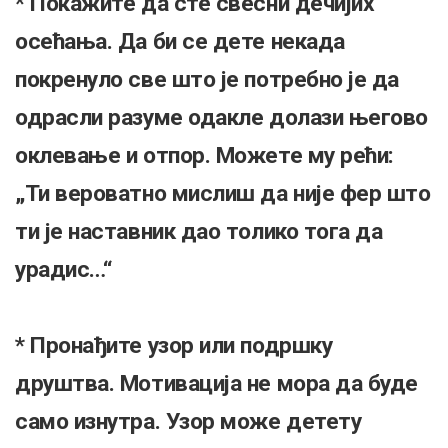
* Покажите да сте свесни дечијих
осећања. Да би се дете некада
покренуло све што је потребно је да
одрасли разуме одакле долази његово
оклевање и отпор. Можете му рећи:
„Ти вероватно мислиш да није фер што
ти је наставник дао толико тога да
урадис…“
* Пронађите узор или подршку
друштва. Мотивација не мора да буде
само изнутра. Узор може детету