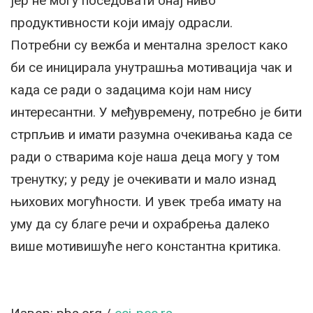
јер не могу поседовати онај ниво
продуктивности који имају одрасли.
Потребни су вежба и ментална зрелост како
би се иницирала унутрашња мотивација чак и
када се ради о задацима који нам нису
интересантни. У међувремену, потребно је бити
стрпљив и имати разумна очекивања када се
ради о стварима које наша деца могу у том
тренутку; у реду је очекивати и мало изнад
њихових могућности. И увек треба имату на
уму да су благе речи и охрабрења далеко
више мотивишуће него константна критика.