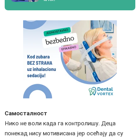
Самосталност
Нико не воли када га контролишу. Деца
понекад нису мотивисана јер осећају да су