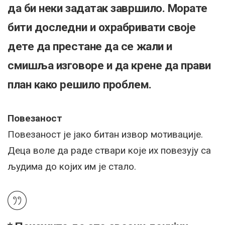
да би неки задатак завршило. Морате
бити доследни и охрабривати своје
дете да престане да се жали и
смишља изговоре и да крене да прави
план како решило проблем.
Повезаност
Повезаност је јако битан извор мотивације.
Деца воле да раде ствари које их повезују са
људима до којих им је стало.