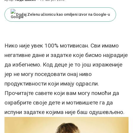
Posted
by
Dodaj Zelenu učionicu kao omiljeni izvor na Google-u
Нико није увек 100% мотивисан. Сви имамо
негативне дане и задатке које бисмо најрадије
да избегнемо. Код деце је то још израженије
јер не могу поседовати онај ниво
продуктивности који имају одрасли.
Прочитајте савете који вам могу помоћи да
охрабрите своје дете и мотивишете га да
испуни задатке којима није баш одушевљено.