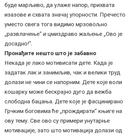
буде марљиво, да улаже напор, прихвата
изазове и схвата значај упорности. Пречесто
уместо свега тога видимо мрзовољно
„развлачење“ и цмиздраво жаљење „Ово је
досадно!“.
Пронађите нешто што је забавно
Некада је лако мотивисати дете. Када је
задатак лак и занимљив, чак и велики труд
долази не чини се напорним. Дете које воли
кошарку може бескрајно дуго да вежба
слободна бацања. Дете које је фасцинирано
Грчким боговима ће „прождирати“ књиге на
ову тему. Све ово су примери унутарње
мотивације, зато што мотивација долази од