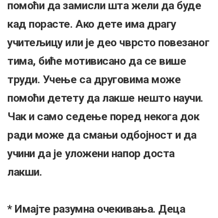
помоћи да замисли шта жели да буде
кад порасте. Ако дете има драгу
учитељицу или је део чврсто повезаног
тима, биће мотивисано да се више
труди. Учење са друговима може
помоћи детету да лакше нешто научи.
Чак и само седење поред некога док
ради може да смањи одбојност и да
учини да је уложени напор доста
лакши.
* Имајте разумна очекивања. Деца