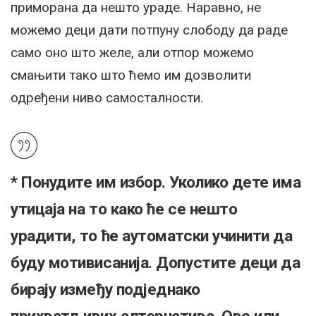
приморана да нешто ураде. Наравно, не
можемо деци дати потпуну слободу да раде
само оно што желе, али отпор можемо
смањити тако што ћемо им дозволити
одређени ниво самосталности.
* Понудите им избор. Уколико дете има
утицаја на то како ће се нешто
урадити, то ће аутоматски учинити да
буду мотивисанија. Допустите деци да
бирају између подједнако