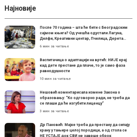
Најновије
После 70 година – шта ће бити с Београдским
сајмом књига? Од учешћа одустали Лагуна,
Делфи, Креативни центар, Пчелица, Дерета…
6 мин за читање
Васпитачица о адаптацији на вртић: НИЈЕ крај
кад дете престане да плаче, то је само фаза
равнодушности
10 мин за читање
Нешовић коментарисала измене Закона о
образовању: ”Ко одговорно ради, не треба да
се плаши да ће изгубити лиценцу”
3 мин за читање
Др Пановић: Мајке треба да престану да сипају
храну у тањире целој породици, а од стола се
НЕ УСТАЈЕ док СВИ не заврше оброк