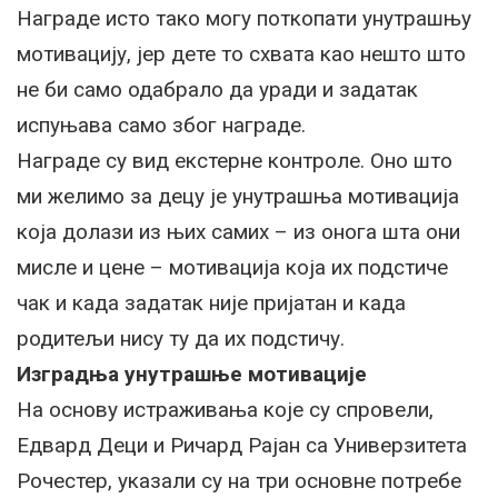
Награде исто тако могу поткопати унутрашњу
мотивацију, јер дете то схвата као нешто што
не би само одабрало да уради и задатак
испуњава само због награде.
Награде су вид екстерне контроле. Оно што
ми желимо за децу је унутрашња мотивација
која долази из њих самих – из онога шта они
мисле и цене – мотивација која их подстиче
чак и када задатак није пријатан и када
родитељи нису ту да их подстичу.
Изградња унутрашње мотивације
На основу истраживања које су спровели,
Едвард Деци и Ричард Рајан са Универзитета
Рочестер, указали су на три основне потребе