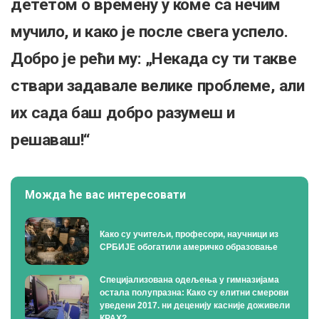
дететом о времену у коме са нечим
мучило, и како је после свега успело.
Добро је рећи му: „Некада су ти такве
ствари задавале велике проблеме, али
их сада баш добро разумеш и
решаваш!“
Можда ће вас интересовати
Како су учитељи, професори, научници из
СРБИЈЕ обогатили америчко образовање
Специјализована одељења у гимназијама
остала полупразна: Како су елитни смерови
уведени 2017. ни деценију касније доживели
КРАХ?