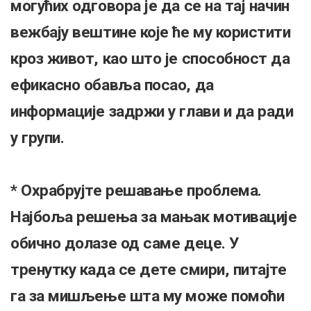
могућих одговора је да се на тај начин
вежбају вештине које ће му користити
кроз живот, као што је способност да
ефикасно обавља посао, да
информације задржи у глави и да ради
у групи.
* Охрабрујте решавање проблема.
Најбоља решења за мањак мотивације
обично долазе од саме деце. У
тренутку када се дете смири, питајте
га за мишљење шта му може помоћи