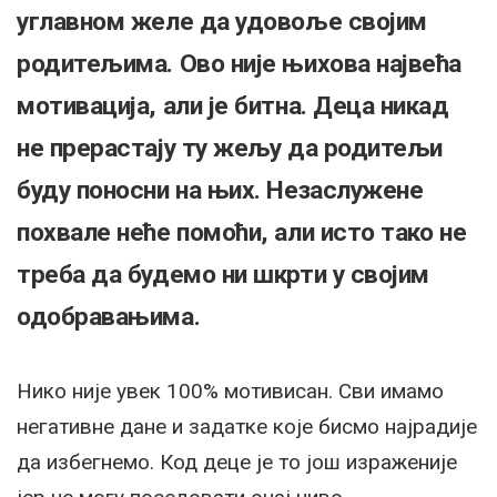
углавном желе да удовоље својим
родитељима. Ово није њихова највећа
мотивација, али је битна. Деца никад
не прерастају ту жељу да родитељи
буду поносни на њих. Незаслужене
похвале неће помоћи, али исто тако не
треба да будемо ни шкрти у својим
одобравањима.
Нико није увек 100% мотивисан. Сви имамо
негативне дане и задатке које бисмо најрадије
да избегнемо. Код деце је то још израженије