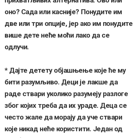
прихватљивих алтернатива. Ово или
оно? Сада или касније? Понудите им
две или три опције, јер ако им понудите
више дете неће моћи лако да се
одлучи.
* Дајте детету објашњење које ће му
бити разумљиво. Деци је лакше да
раде ствари уколико разумеју разлоге
због којих треба да их ураде. Деца се
често жале да морају да уче ствари
које никад неће користити. Један од