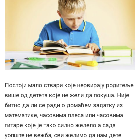
Постоји мало ствари које нервирају родитеље
више од детета које не жели да покуша. Није
битно да ли се ради о домаћем задатку из
математике, часовима плеса или часовима
гитаре које је тако силно желело а сада
уопште не вежба, сви желимо да нам дете