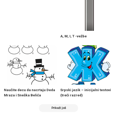
A, M, I, T -vežbe
Naučite decu da nacrtaju Deda
Srpski jezik – inicijalni testovi
Mraza i Sneška Belića
(treći razred)
Prikaži još