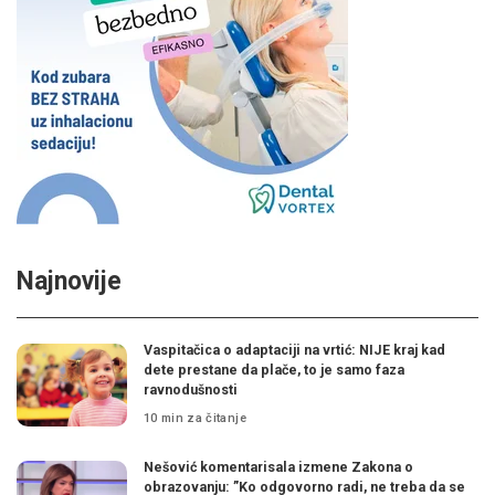
Najnovije
Vaspitačica o adaptaciji na vrtić: NIJE kraj kad
dete prestane da plače, to je samo faza
ravnodušnosti
10 min za čitanje
Nešović komentarisala izmene Zakona o
obrazovanju: ”Ko odgovorno radi, ne treba da se