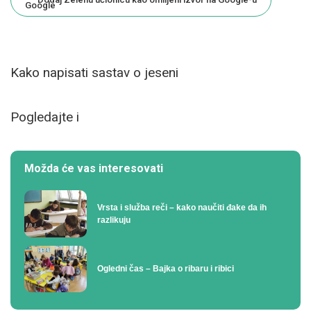
Kako napisati sastav o jeseni
Pogledajte i
Možda će vas interesovati
Vrsta i služba reči – kako naučiti đake da ih
razlikuju
Ogledni čas – Bajka o ribaru i ribici