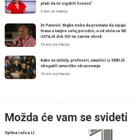
plaši da će izgubiti licencu”
3 min za čitanje
Dr Panović: Majke treba da prestanu da sipaju
hranu u tanjire celoj porodici, a od stola se NE
USTAJE dok SVI ne završe obrok
10 min za čitanje
Kako su učitelji, profesori, naučnici iz SRBIJE
obogatili američko obrazovanje
10 min za čitanje
Možda će vam se svideti
Upitna rečca LI