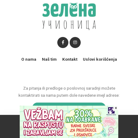
O nama
Naš tim
Kontakt
Uslovi korišćenja
Za pitanja ili predloge o poslovnoj saradnji možete
kontaktirati sa nama putem dole navedene imejl adrese:
×
marketing@zelenaucionica.com
Naš vebsajt koristi kolačiće da poboljša vaše iskustvo.
© 2011-2024 Copyright by Zelena učionica. All Rights reserved.
Prihvatam