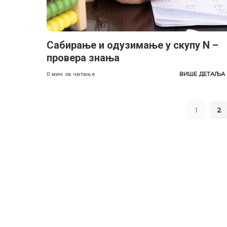
Сабирање и одузимање у скупу N –
провера знања
ВИШЕ ДЕТАЉА
0 мин за читање
1
2