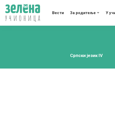
Вести
За родитеље
У уч
Српски језик IV