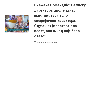
Снежана Романдић: ”На улогу
директора школе данас
пристају људи врло
специфичног карактера.
Одувек их је постављала
власт, али никад није било
овако”
7 мин за читање