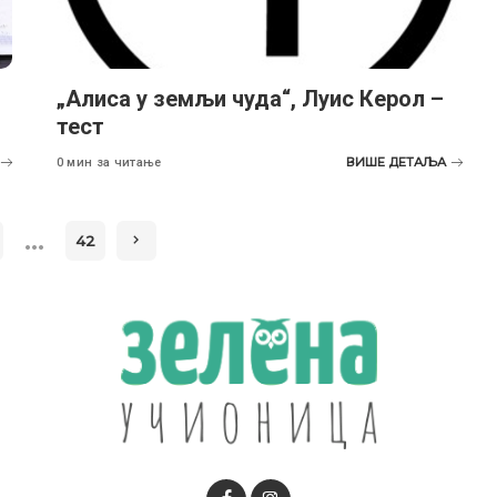
„Алиса у земљи чуда“, Луис Керол –
тест
ВИШЕ ДЕТАЉА
0 мин за читање
…
42