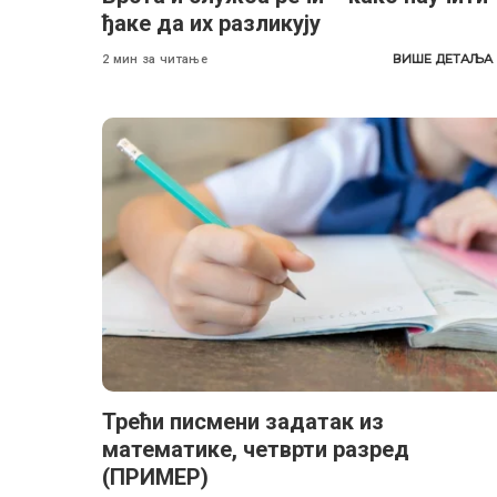
ђаке да их разликују
ВИШЕ ДЕТАЉА
2 мин за читање
Трећи писмени задатак из
математике, четврти разред
(ПРИМЕР)