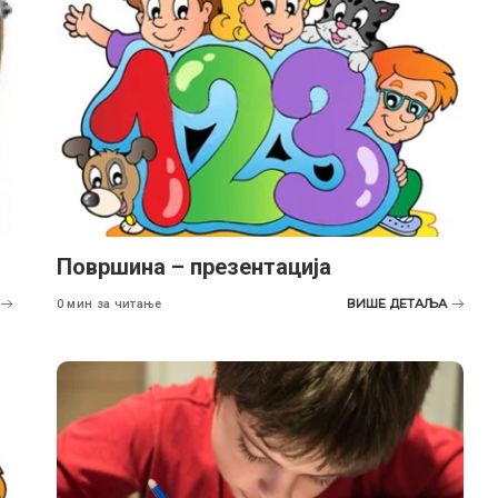
Површина – презентација
ВИШЕ ДЕТАЉА
0 мин за читање