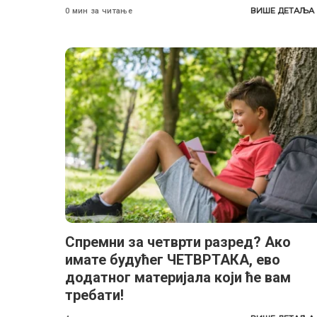
ВИШЕ ДЕТАЉА
0 мин за читање
Спремни за четврти разред? Ако
имате будућег ЧЕТВРТАКА, ево
додатног материјала који ће вам
требати!