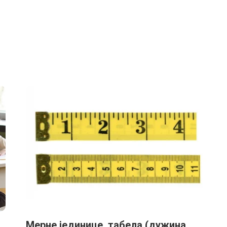
Мерне јединице, табела (дужина,