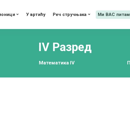
ионици
У вртићу
Реч стручњака
Ми ВАС питам
IV Разред
Математика IV
П