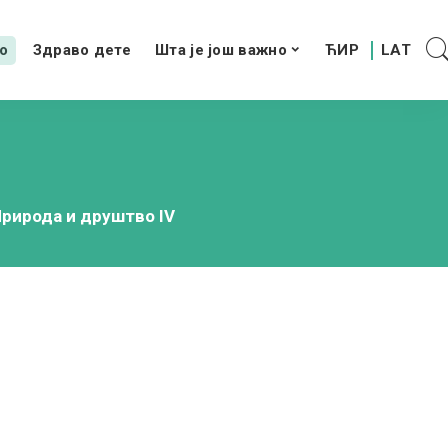
о
Здраво дете
Шта је још важно
рирода и друштво IV