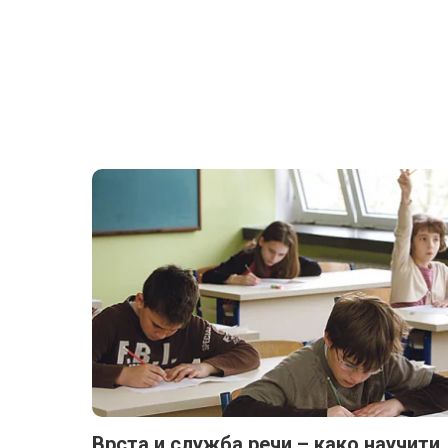
Врста и служба речи – како научити