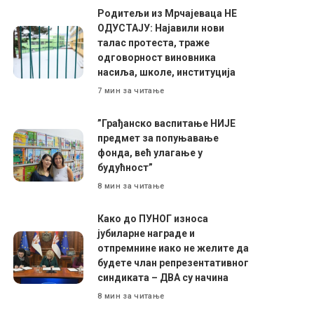
Родитељи из Мрчајеваца НЕ
ОДУСТАЈУ: Најавили нови
талас протеста, траже
одговорност виновника
насиља, школе, институција
7 мин за читање
”Грађанско васпитање НИЈЕ
предмет за попуњавање
фонда, већ улагање у
будућност”
8 мин за читање
Како до ПУНОГ износа
јубиларне награде и
отпремнине иако не желите да
будете члан репрезентативног
синдиката – ДВА су начина
8 мин за читање