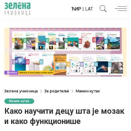
ЋИР
|
LAT
Зелена учионица
За родитеље
Мамин кутак
Мамин кутак
Како научити децу шта је мозак
и како функционише