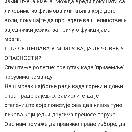
измишљена имена. Можда вреди покушати са
ликовима из филмова или књига које дете
воли, покушајте да пронађете ваш јединствени
заједнички језика за причу о функцијама
мозга.
ШТА СЕ ДЕШАВА У МОЗГУ КАДА ЈЕ ЧОВЕК У
ОПАСНОСТИ?
Спуштање ролетне: тренутак када ‘приземље’
преузима команду
Наш мозак најбоље ради када горњи и доњи
спрат раде заједно. Замислите да је
степениште које повезује ова два нивоа пуно
ликова који једни другима преносе поруке.
Ово нам помаже да правимо праве изборе, да