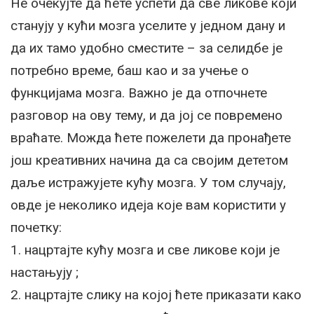
Не очекујте да ћете успети да све ликове који
станују у кући мозга уселите у једном дану и
да их тамо удобно сместите – за селидбе је
потребно време, баш као и за учење о
функцијама мозга. Важно је да отпочнете
разговор на ову тему, и да јој се повремено
враћате. Можда ћете пожелети да пронађете
још креативних начина да са својим дететом
даље истражујете кућу мозга. У том случају,
овде је неколико идеја које вам користити у
почетку:
1. нацртајте кућу мозга и све ликове који је
настањују ;
2. нацртајте слику на којој ћете приказати како