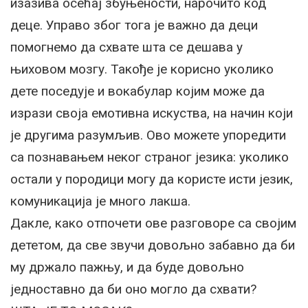
изазива осећај збуњености, нарочито код
деце. Управо због тога је важно да деци
помогнемо да схвате шта се дешава у
њиховом мозгу. Такође је корисно уколико
дете поседује и вокабулар којим може да
изрази своја емотивна искуства, на начин који
је другима разумљив. Ово можете упоредити
са познавањем неког страног језика: уколико
остали у породици могу да користе исти језик,
комуникација је много лакша.
Дакле, како отпочети ове разговоре са својим
дететом, да све звучи довољно забавно да би
му држало пажњу, и да буде довољно
једноставно да би оно могло да схвати?