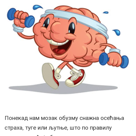
Понекад нам мозак обузму снажна осећања
страха, туге или љутње, што по правилу