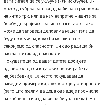
дати сигнал да се укључе (или искључе). Он
може да убрза рад срца, да би нас припремио
на хитар трк, или да нам напрегне мишиће за
борбу до крајњих граница снаге. Исто тако
може да заповеди деловима нашег тела да
буду непомични, како би могли да се
сакријемо од опасности. Он ово ради да би
нас заштитио од опасности.
Покушајте да од вашег детета добијете
одговор када би која ових реакицја била
најбезбеднија. Ја често покушавам да
наведем примере који не постоје у стварности
(зато што желим да деца ове идеје промисле
на забаван начин, да се не би уплашила). На