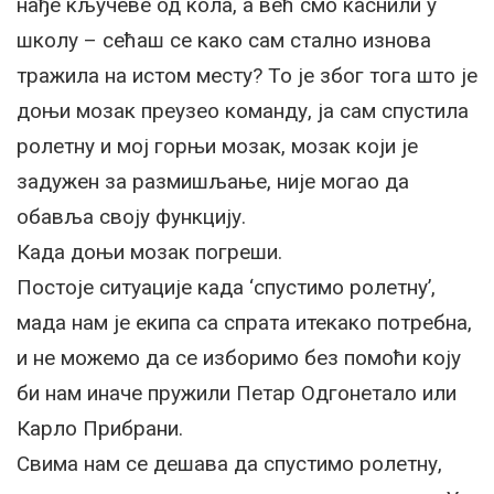
нађе кључеве од кола, а већ смо каснили у
школу – сећаш се како сам стално изнова
тражила на истом месту? То је због тога што је
доњи мозак преузео команду, ја сам спустила
ролетну и мој горњи мозак, мозак који је
задужен за размишљање, није могао да
обавља своју функцију.
Када доњи мозак погреши.
Постоје ситуације када ‘спустимо ролетну’,
мада нам је екипа са спрата итекако потребна,
и не можемо да се изборимо без помоћи коју
би нам иначе пружили Петар Одгонетало или
Карло Прибрани.
Свима нам се дешава да спустимо ролетну,