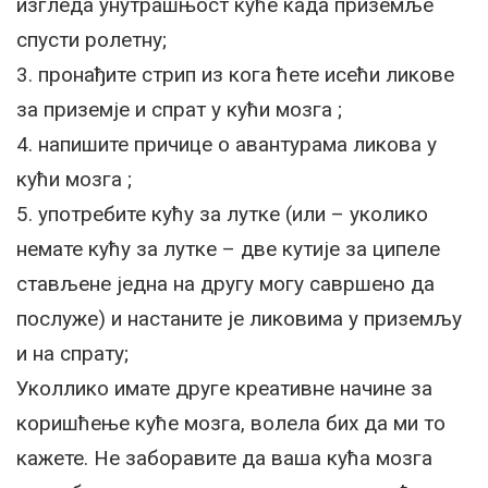
изгледа унутрашњост куће када приземље
спусти ролетну;
3. пронађите стрип из кога ћете исећи ликове
за приземје и спрат у кући мозга ;
4. напишите причице о авантурама ликова у
кући мозга ;
5. употребите кућу за лутке (или – уколико
немате кућу за лутке – две кутије за ципеле
стављене једна на другу могу савршено да
послуже) и настаните је ликовима у приземљу
и на спрату;
Уколлико имате друге креативне начине за
коришћење куће мозга, волела бих да ми то
кажете. Не заборавите да ваша кућа мозга