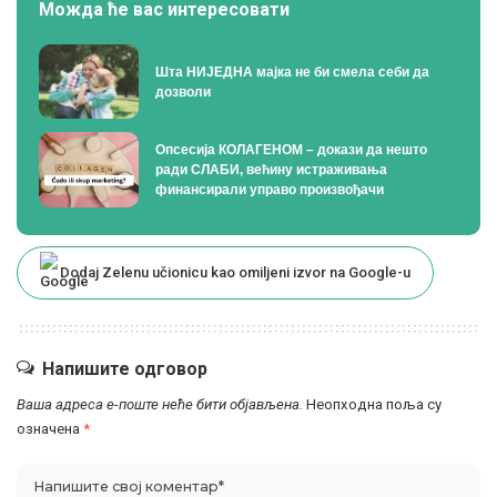
Можда ће вас интересовати
Шта НИЈЕДНА мајка не би смела себи да
дозволи
Опсесија КОЛАГЕНОМ – докази да нешто
ради СЛАБИ, већину истраживања
финансирали управо произвођачи
Dodaj Zelenu učionicu kao omiljeni izvor na Google-u
Напишите одговор
Ваша адреса е-поште неће бити објављена.
Неопходна поља су
означена
*