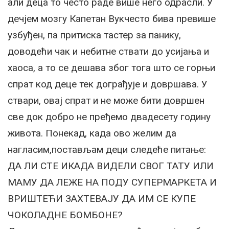
али деца то често раде више него одрасли. У
дечјем мозгу Капетан Вукчесто бива превише
узбуђен, па притиска тастер за панику,
доводећи чак и небитне ствати до усијања и
хаоса, а то се дешава због тога што се горњи
спрат код деце тек дограђује и довршава. У
ствари, овај спрат и не може бити довршен
све док добро не пређемо двадесету годину
живота. Понекад, када ово желим да
нагласим,постављам деци следеће питање:
ДА ЛИ СТЕ ИКАДА ВИДЕЛИ СВОГ ТАТУ ИЛИ
МАМУ ДА ЛЕЖЕ НА ПОДУ СУПЕРМАРКЕТА И
ВРИШТЕЋИ ЗАХТЕВАЈУ ДА ИМ СЕ КУПЕ
ЧОКОЛАДНЕ БОМБОНЕ?