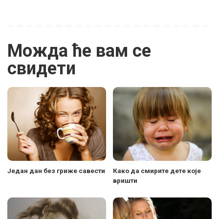
Можда ће вам се
свидети
Један дан без гриже савести
Како да смирите дете које
вришти