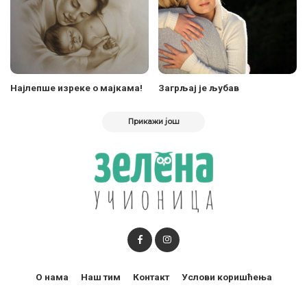
Најлепше изреке о мајкама!
Загрљај је љубав
Прикажи још
О нама
Наш тим
Контакт
Услови коришћења