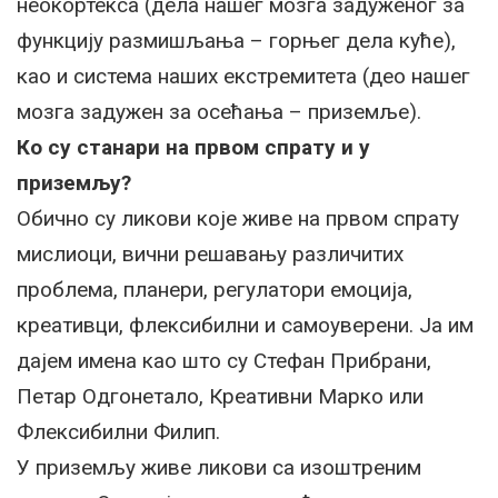
неокортекса (дела нашег мозга задуженог за
функцију размишљања – горњег дела куће),
као и система наших екстремитета (део нашег
мозга задужен за осећања – приземље).
Ко су станари на првом спрату и у
приземљу?
Обично су ликови које живе на првом спрату
мислиоци, вични решавању различитих
проблема, планери, регулатори емоција,
креативци, флексибилни и самоуверени. Ја им
дајем имена као што су Стефан Прибрани,
Петар Одгонетало, Креативни Марко или
Флексибилни Филип.
У приземљу живе ликови са изоштреним