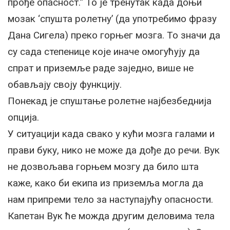
прође опасност.“ То је тренутак када доњи
мозак ‘спушта ролетну’ (да употребимо фразу
Дана Сигела) преко горњег мозга. То значи да
су сада степенице које иначе омогућују да
спрат и приземље раде заједно, више не
обављају своју функцију.
Понекад је спуштање ролетне најбезбеднија
опција.
У ситуацији када свако у кући мозга галами и
прави буку, нико не може да дође до речи. Вук
не дозвољава горњем мозгу да било шта
каже, како би екипа из приземља могла да
нам припреми тело за наступајућу опасности.
Капетан Вук ће можда другим деловима тела