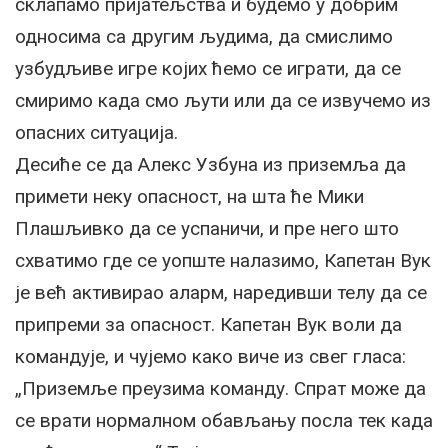
склапамо пријатељства и будемо у добрим
односима са другим људима, да смислимо
узбудљиве игре којих ћемо се играти, да се
смиримо када смо љути или да се извучемо из
опасних ситуација.
Десиће се да Алекс Узбуна из приземља да
примети неку опасност, на шта ће Мики
Плашљивко да се успаничи, и пре него што
схватимо где се уопште налазимо, Капетан Вук
је већ активирао аларм, наредивши телу да се
припреми за опасност. Капетан Вук воли да
командује, и чујемо како виче из свег гласа:
„Приземље преузима команду. Спрат може да
се врати нормалном обављању посла тек када