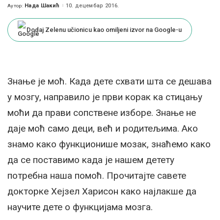
Нада Шакић
10. децембар 2016.
Аутор:
Posted
by
Dodaj Zelenu učionicu kao omiljeni izvor na Google-u
Знање је моћ. Када дете схвати шта се дешава
у мозгу, направило је први корак ка стицању
моћи да прави сопствене изборе. Знање не
даје моћ само деци, већ и родитељима. Ако
знамо како функционише мозак, знаћемо како
да се поставимо када је нашем детету
потребна наша помоћ. Прочитајте савете
докторке Хејзел Харисон како најлакше да
научите дете о функцијама мозга.