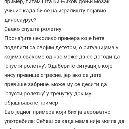
пример, питам шта би њихов доњи мозак
учинио када би се на игралишту појавио
диносаурус?
Свако спушта ролетну.
Пронађите неколико примера које ћете
поделити са својим дететом, о ситуацијама у
којима свакоме од нас може да се догоди да
‘спусти ролетну’. Одаберите ситуације које
нису превише стресне, јер ако се дете
превише забрине, може му се десити да
‘спусти ролетну’ у тренутку док му
објашњавате пример!
Ево једног примера који бих ја вероватно
употребила: Сећаш се када мама није могла да