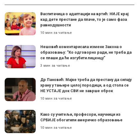
Васпитачица о адаптацији на вртић: НИЈЕ крај
кад дете престане да плаче, то је само фаза
равнодушности
10 мин за читање
Нешовић коментарисала измене Закона о
образовању: ”Ко одговорно ради, не треба да
се плаши да ће изгубити лиценцу”
3 мин за читање
Др Пановић: Мајке треба да престану да сипају
храну у тањире целој породици, а од стола се
НЕ УСТАЈЕ док СВИ не заврше оброк
10 мин за читање
Како су учитељи, професори, научници из
СРБИЈЕ обогатили америчко образовање
10 мин за читање