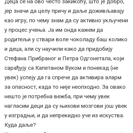
Деца се на ово често закикоћу, што је добро,
јер значи да целу причу и даље доживљавају
као игру, по чему знам да су активно укључени
у процес учења. Ја им онда кажем да
родитељи у ствари воле чоколаду баш колико
и деца, али су научили како да придобију
Стефана Прибраног и Петра Одгонетала, који
сарађују са Капетаном Вуком и понекад (не
увек) успеју да га спрече да активира аларм
за опасност, када то није неопходно. За овако
нешто је потребна вежба, при чему увек
нагласим деци да су њихови мозгови још увек
у изградњи, и да непрекидно уче из искуства.
Куда даље?