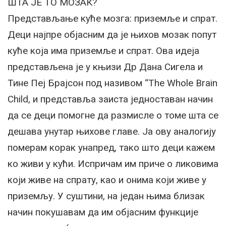
ШТА ЈЕ ТО МОЗАК?
Представљање куће мозга: приземље и спрат.
Деци најпре објасним да је њихов мозак попут
куће која има приземље и спрат. Ова идеја
представљена је у књизи Др Дана Сигела и
Тине Пеј Брајсон под називом ‘‘The Whole Brain
Child, и представља заиста једноставан начин
да се деци помогне да размисле о томе шта се
дешава унутар њихове главе. Ја ову аналогију
померам корак унапред, тако што деци кажем
ко живи у кући. Испричам им приче о ликовима
који живе на спрату, као и онима који живе у
приземљу. У суштини, на један њима близак
начин покушавам да им објасним функције