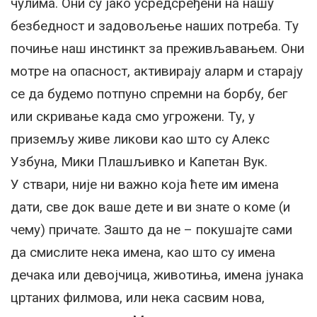
чулима. Они су јако усредсређени на нашу
безбедност и задовољење наших потреба. Ту
почиње наш инстинкт за преживљавањем. Они
мотре на опасност, активирају аларм и старају
се да будемо потпуно спремни на борбу, бег
или скривање када смо угрожени. Ту, у
приземљу живе ликови као што су Алекс
Узбуна, Мики Плашљивко и Капетан Вук.
У ствари, није ни важно која ћете им имена
дати, све док ваше дете и ви знате о коме (и
чему) причате. Зашто да не – покушајте сами
да смислите нека имена, као што су имена
дечака или девојчица, животиња, имена јунака
цртаних филмова, или нека сасвим нова,