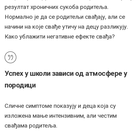
резултат хроничних сукоба родитеља.
Нормално је да се родитељи свађају, али се
начини на које свађе утичу на децу разликују.
Како ублажити негативне ефекте свађа?
Успех у школи зависи од атмосфере у
породици
Сличне симптоме показују и деца која су
изложена мање интензивним, али честим
свађама родитеља.