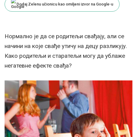
Dodaj Zelenu učionicu kao omiljeni izvor na Google-u
Нормално је да се родитељи свађају, али се
начини на које свађе утичу на децу разликују.
Како родитељи и старатељи могу да ублаже
негатевне ефекте свађа?