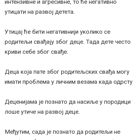
интензивне и агресивне, то ће негативно
утицати на развој детета.
Утицај ће бити негативнији уколико се
родитељи свађају због деце. Тада дете често
криви себе због свађе.
Деца која пате због родитељских свађа могу
имати проблема у личним везама када одрсту
Деценијама је познато да насиље у породици
лоше утиче на развој деце.
Међутим, сада је познато да родитељи не