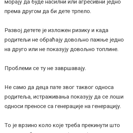
морају да буде насилни или агресивни једно
према другом да би дете трпело.
Развој детете је изложен ризику и када
родитељи не обраћају довољно пажње једно
на друго или не показују довољно топлине.
Проблеми се ту не завршавају.
Не само да деца пате звог таквог односа
родитеља, истраживања показују да се лоши
односи преносе са генерације на генерацију.
То је врзино коло које треба прекинути што