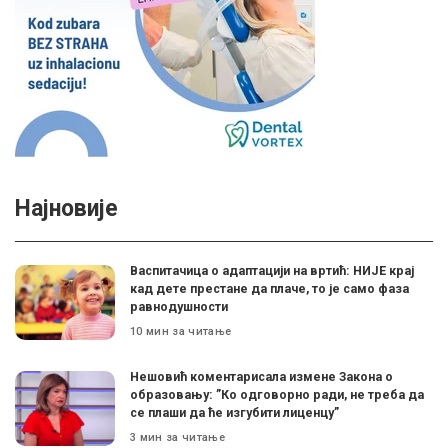
Најновије
Васпитачица о адаптацији на вртић: НИЈЕ крај
кад дете престане да плаче, то је само фаза
равнодушности
10 мин за читање
Нешовић коментарисала измене Закона о
образовању: ”Ко одговорно ради, не треба да
се плаши да ће изгубити лиценцу”
3 мин за читање