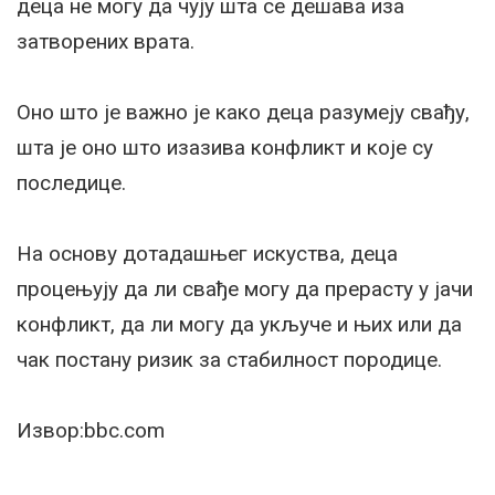
деца не могу да чују шта се дешава иза
затворених врата.
Оно што је важно је како деца разумеју свађу,
шта је оно што изазива конфликт и које су
последице.
На основу дотадашњег искуства, деца
процењују да ли свађе могу да прерасту у јачи
конфликт, да ли могу да укључе и њих или да
чак постану ризик за стабилност породице.
Извор:bbc.com