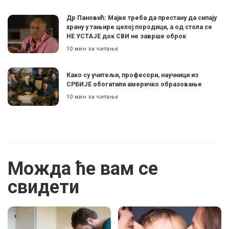
Др Пановић: Мајке треба да престану да сипају
храну у тањире целој породици, а од стола се
НЕ УСТАЈЕ док СВИ не заврше оброк
10 мин за читање
Како су учитељи, професори, научници из
СРБИЈЕ обогатили америчко образовање
10 мин за читање
Можда ће вам се
свидети