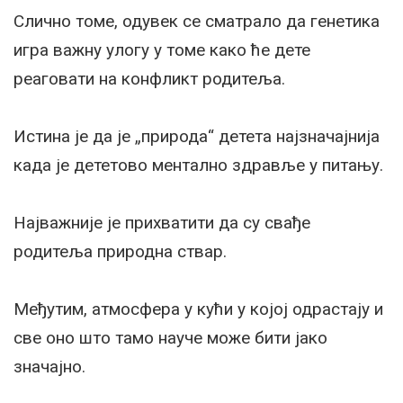
Слично томе, одувек се сматрало да генетика
игра важну улогу у томе како ће дете
реаговати на конфликт родитеља.
Истина је да је „природа“ детета најзначајнија
када је дететово ментално здравље у питању.
Најважније је прихватити да су свађе
родитеља природна ствар.
Међутим, атмосфера у кући у којој одрастају и
све оно што тамо науче може бити јако
значајно.