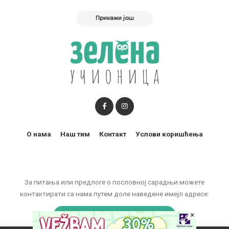
Прикажи још
О нама
Наш тим
Контакт
Услови коришћења
За питања или предлоге о пословној сарадњи можете
контактирати са нама путем доле наведене имејл адресе:
marketing@zelenaucionica.com
×