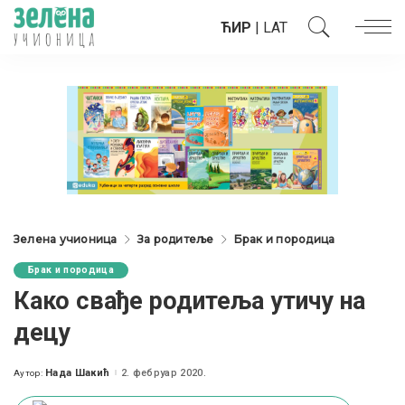
ЋИР
|
LAT
Зелена учионица
За родитеље
Брак и породица
Брак и породица
Како свађе родитеља утичу на
децу
Нада Шакић
2. фебруар 2020.
Аутор:
Posted
by