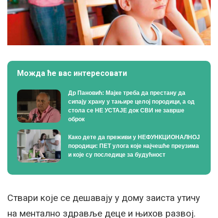
Можда ће вас интересовати
Др Пановић: Мајке треба да престану да
сипају храну у тањире целој породици, а од
стола се НЕ УСТАЈЕ док СВИ не заврше
оброк
Како дете да преживи у НЕФУНКЦИОНАЛНОЈ
породици: ПЕТ улога које најчешће преузима
и које су последице за будућност
Ствари које се дешавају у дому заиста утичу
на ментално здравље деце и њихов развој.