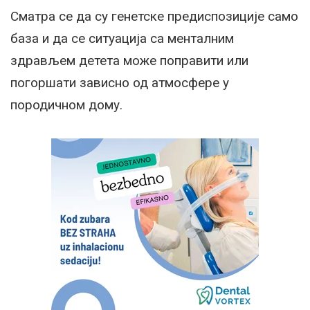
Сматра се да су генетске предиспозиције само
база и да се ситуација са менталним
здрављем детета може поправити или
погоршати зависно од атмосфере у
породичном дому.