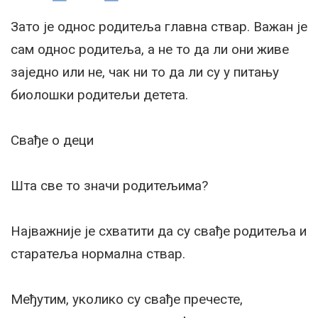
Зато је однос родитеља главна ствар. Важан је
сам однос родитеља, а не то да ли они живе
заједно или не, чак ни то да ли су у питању
биолошки родитељи детета.
Свађе о деци
Шта све то значи родитељима?
Најважније је схватити да су свађе родитеља и
старатеља нормална ствар.
Међутим, уколико су свађе пречесте,