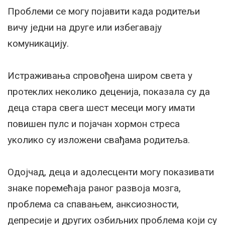
Проблеми се могу појавити када родитељи
вичу једни на друге или избегавају
комуникацију.
Истраживања спровођена широм света у
протеклих неколико деценија, показала су да
деца стара свега шест месеци могу имати
повишен пулс и појачан хормон стреса
уколико су изложени свађама родитеља.
Одојчад, деца и адолесценти могу показивати
знаке поремећаја раног развоја мозга,
проблема са спавањем, анксиозности,
депресије и других озбиљних проблема који су