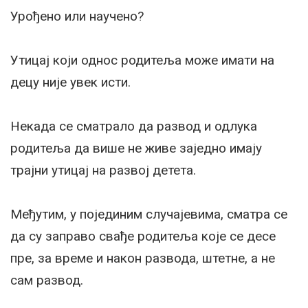
Урођено или научено?
Утицај који однос родитеља може имати на
децу није увек исти.
Некада се сматрало да развод и одлука
родитеља да више не живе заједно имају
трајни утицај на развој детета.
Међутим, у појединим случајевима, сматра се
да су заправо свађе родитеља које се десе
пре, за време и након развода, штетне, а не
сам развод.