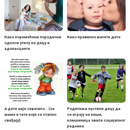
Како поремећени породични
Како правилно волети дете
односи утичу на децу и
адолесценте
А дете није схватило… (за
Родитељи пустили децу да
маме и тате који се стално
се играју на киши,
свађају)
комшиница звала социјалног
радника