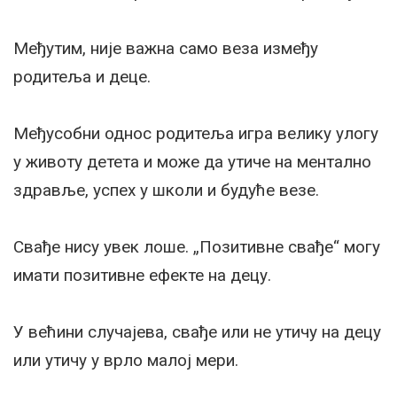
Међутим, није важна само веза између
родитеља и деце.
Међусобни однос родитеља игра велику улогу
у животу детета и може да утиче на ментално
здравље, успех у школи и будуће везе.
Свађе нису увек лоше. „Позитивне свађе“ могу
имати позитивне ефекте на децу.
У већини случајева, свађе или не утичу на децу
или утичу у врло малој мери.