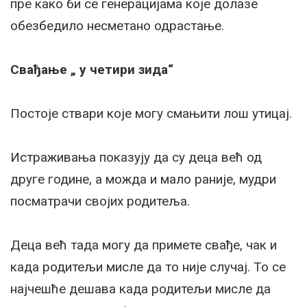
пре како би се генерацијама које долазе
обезбедило несметано одрастање.
Свађање „ у четири зида“
Постоје ствари које могу смањити лош утицај.
Истраживања показују да су деца већ од
друге године, а можда и мало раније, мудри
посматрачи својих родитеља.
Деца већ тада могу да примете свађе, чак и
када родитељи мисле да то није случај. То се
најчешће дешава када родитељи мисле да