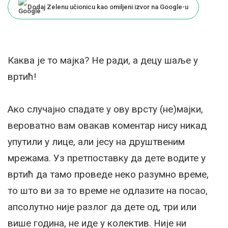
Dodaj Zelenu učionicu kao omiljeni izvor na Google-u
Каква је то мајка? Не ради, а децу шаље у
вртић!
Ако случајно спадате у ову врсту (не)мајки,
вероватно вам овакав коментар нису никад
упутили у лице, али јесу на друштвеним
мрежама. Уз претпоставку да дете водите у
вртић да тамо проведе неко разумно време,
то што ви за то време не одлазите на посао,
апсолутно није разлог да дете од, три или
више година, не иде у колектив. Није ни