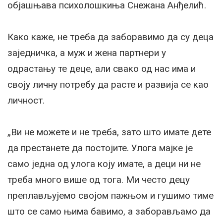
објашњава психолошкиња Снежана Анђелић.
Како каже, не треба да заборавимо да су деца
заједничка, а муж и жена партнери у
одрастању те деце, али свако од нас има и
своју личну потребу да расте и развија се као
личност.
„Ви не можете и не треба, зато што имате дете
да престанете да постојите. Улога мајке је
само једна од улога коју имате, а деци ни не
треба много више од тога. Ми често децу
преплављујемо својом пажњом и гушимо тиме
што се само њима бавимо, а заборављамо да