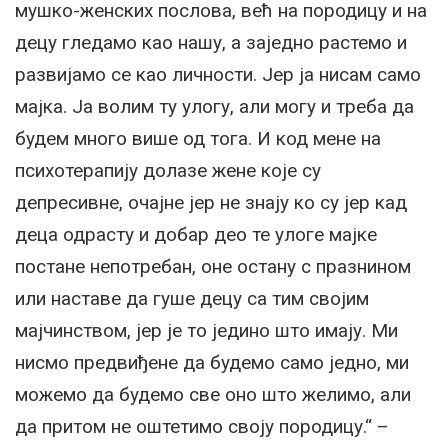
мушко-женских послова, већ на породицу и на
децу гледамо као нашу, а заједно растемо и
развијамо се као личности. Јер ја нисам само
мајка. Ја волим ту улогу, али могу и треба да
будем много више од тога. И код мене на
психотерапију долазе жене које су
депресивне, очајне јер не знају ко су јер кад
деца одрасту и добар део те улоге мајке
постане непотребан, оне остану с празнином
или наставе да гуше децу са тим својим
мајчинством, јер је то једино што имају. Ми
нисмо предвиђене да будемо само једно, ми
можемо да будемо све оно што желимо, али
да притом не оштетимо своју породицу.“ –