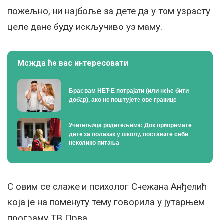
пожељно, ни најбоље за дете да у том узрасту
целе дане буду искључиво уз маму.
Можда ће вас интересовати
Брак вам НЕЋЕ потрајати (или неће бити
добар), ако не поштујете ове границе
Учитељица родитељима: Док припремате
дете за полазак у школу, поставите себи
неколико питања
С овим се слаже и психолог Снежана Анђелић
која је на поменуту тему говорила у јутарњем
програму ТВ Прва.