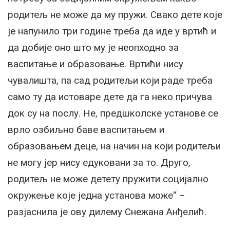
родитељ не може да му пружи. Свако дете које
је напунило три године треба да иде у вртић и
да добије оно што му је неопходно за
васпитање и образовање. Вртићи нису
чувалишта, па сад родитељи који раде треба
само ту да истоваре дете да га неко причува
док су на послу. Не, предшколске установе се
врло озбиљно баве васпитањем и
образовањем деце, на начин на који родитељи
не могу јер нису едуковани за то. Друго,
родитељ не може детету пружити социјално
окружење које једна установа може“ –
разјаснила је ову дилему Снежана Анђелић.