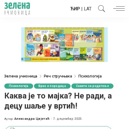
ЋИР
|
LAT
Зелена учионица
Реч стручњака
Психологија
Психологија
Брак и породица
Савети за родитеље
Каква је то мајка? Не ради, а
децу шаље у вртић!
Александра Цвјетић
7. децембар 2023.
Аутор:
Posted
by