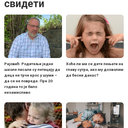
свидети
Рајовић: Родитељи једне
Хоће ли ми се дете пењати на
школе писали су петицију да
главу сутра, ако му дозволим
деца не трче крос у шуми –
да бесни данас?
да се не повреде. Пре 20
година то је било
незамисливо