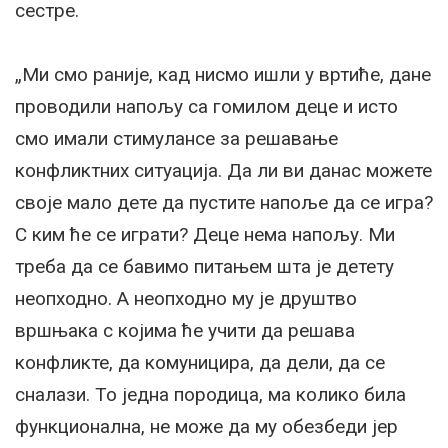
сестре.
„Ми смо раније, кад нисмо ишли у вртиће, дане
проводили напољу са гомилом деце и исто
смо имали стимулансе за решавање
конфликтних ситуација. Да ли ви данас можете
своје мало дете да пустите напоље да се игра?
С ким ће се играти? Деце нема напољу. Ми
треба да се бавимо питањем шта је детету
неопходно. А неопходно му је друштво
вршњака с којима ће учити да решава
конфликте, да комуницира, да дели, да се
сналази. То једна породица, ма колико била
функционална, не може да му обезбеди јер