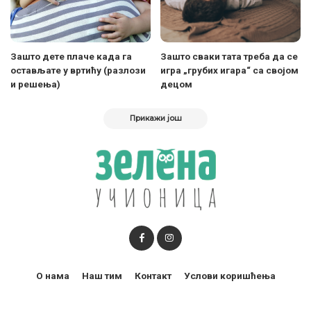
Зашто дете плаче када га
Зашто сваки тата треба да се
остављате у вртићу (разлози
игра „грубих игара“ са својом
и решења)
децом
Прикажи још
О нама
Наш тим
Контакт
Услови коришћења