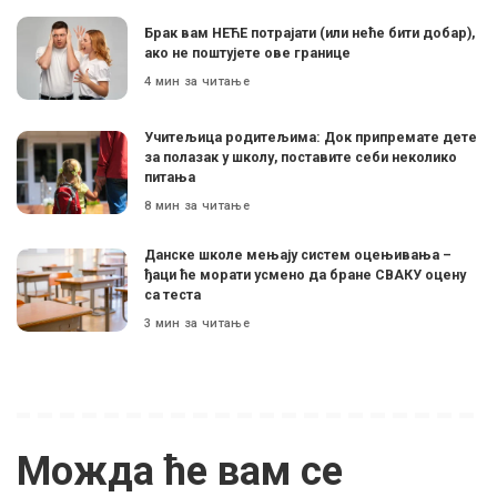
Брак вам НЕЋЕ потрајати (или неће бити добар),
ако не поштујете ове границе
4 мин за читање
Учитељица родитељима: Док припремате дете
за полазак у школу, поставите себи неколико
питања
8 мин за читање
Данске школе мењају систем оцењивања –
ђаци ће морати усмено да бране СВАКУ оцену
са теста
3 мин за читање
Можда ће вам се