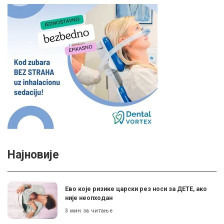
Најновије
Ево које ризике царски рез носи за ДЕТЕ, ако
није неопходан
3 мин за читање