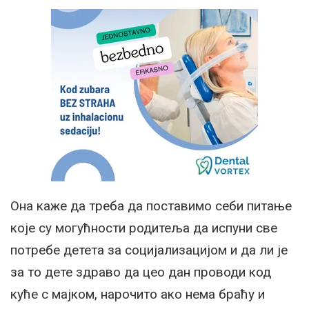
Она каже да треба да поставимо себи питање
које су могућности родитеља да испуни све
потребе детета за социјализацијом и да ли је
за то дете здраво да цео дан проводи код
куће с мајком, нарочито ако нема браћу и