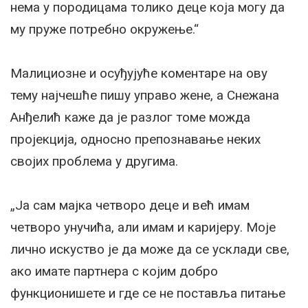
нема у породицама толико деце која могу да
му пруже потребно окружење.“
Малициозне и осуђујуће коментаре на ову
тему најчешће пишу управо жене, а Снежана
Анђелић каже да је разлог томе можда
пројекција, односно препознавање неких
својих проблема у другима.
„Ја сам мајка четворо деце и већ имам
четворо унучића, али имам и каријеру. Моје
лично искуство је да може да се усклади све,
ако имате партнера с којим добро
функционишете и где се не поставља питање