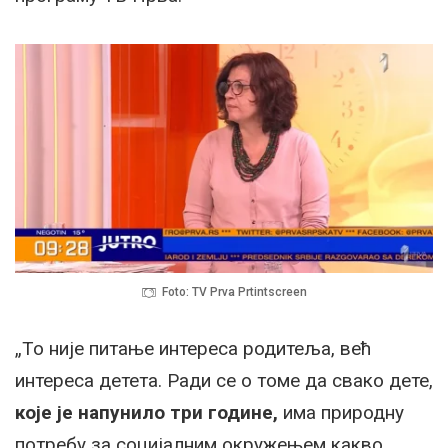
Foto: TV Prva Prtintscreen
„То није питање интереса родитеља, већ
интереса детета. Ради се о томе да свако дете,
које је напунило три године,
има природну
потребу за социјалним окружењем какво