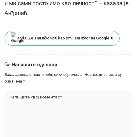
и ми сами постојимо као личност.“ – казала је
Анђелић.
Dodaj Zelenu učionicu kao omiljeni izvor na Google-u
Напишите одговор
Ваша адреса е-поште неће бити објављена.
Неопходна поља су
означена
*