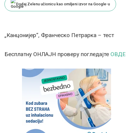
Dodaj Zelenu učionicu kao omiljeni izvor na Google-u
„Канцонијер“, Франческо Петрарка – тест
Бесплатну ОНЛАЈН проверу погледајте
ОВДЕ