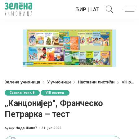
ЋИР
|
LAT
Зелена учионица
У учионици
Наставни листићи
VIII разред
Српски језик 8
VIII разред
„Канцонијер“, Франческо
Петрарка – тест
Нада Шакић
31. јул 2022.
Аутор:
Posted
by