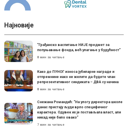
Најновије
”Грађанско васпитање НИЈЕ предмет за
попуњавање фонда, већ улагање у будућност”
8 мин за читање
Како до ПУНОГ износа јубиларне награде и
отпремнине иако не желите да будете члан
репрезентативног синдиката – ДВА су начина
8 мин за читање
Снежана Романдић: ”На улогу директора школе
данас пристају људи врло специфичног
карактера. Одувек их је постављала власт, али
никад није било овако”
7 мин за читање