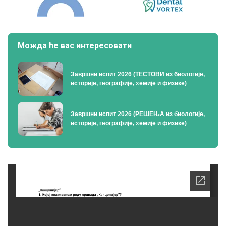
Можда ће вас интересовати
Завршни испит 2026 (ТЕСТОВИ из биологије,
историје, географије, хемије и физике)
Завршни испит 2026 (РЕШЕЊА из биологије,
историје, географије, хемије и физике)