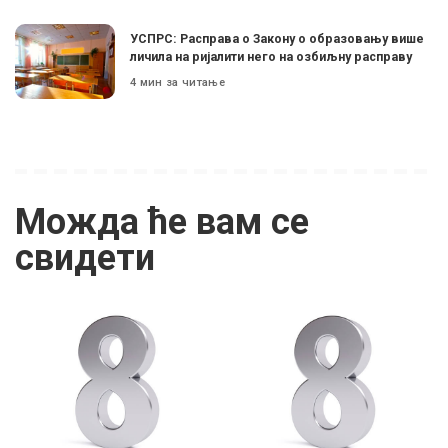
УСПРС: Расправа о Закону о образовању више
личила на ријалити него на озбиљну расправу
4 мин за читање
Можда ће вам се
свидети