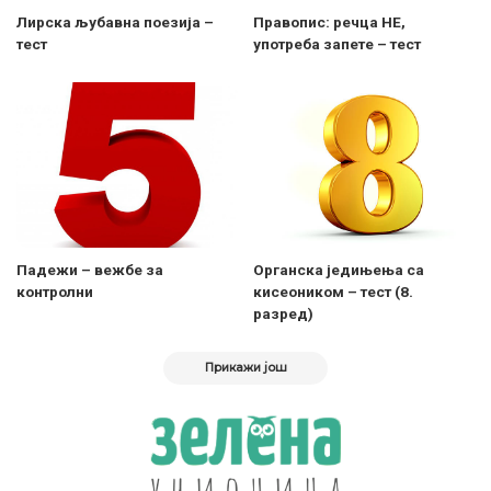
Лирска љубавна поезија –
Правопис: речца НЕ,
тест
употреба запете – тест
Падежи – вежбе за
Органска једињења са
контролни
кисеоником – тест (8.
разред)
Прикажи још