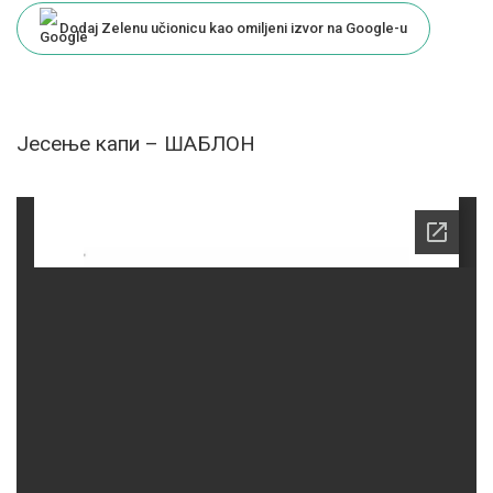
Dodaj Zelenu učionicu kao omiljeni izvor na Google-u
Јесење капи – ШАБЛОН