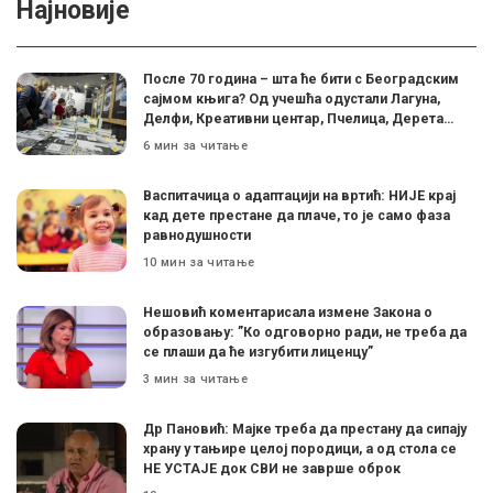
Најновије
После 70 година – шта ће бити с Београдским
сајмом књига? Од учешћа одустали Лагуна,
Делфи, Креативни центар, Пчелица, Дерета…
6 мин за читање
Васпитачица о адаптацији на вртић: НИЈЕ крај
кад дете престане да плаче, то је само фаза
равнодушности
10 мин за читање
Нешовић коментарисала измене Закона о
образовању: ”Ко одговорно ради, не треба да
се плаши да ће изгубити лиценцу”
3 мин за читање
Др Пановић: Мајке треба да престану да сипају
храну у тањире целој породици, а од стола се
НЕ УСТАЈЕ док СВИ не заврше оброк