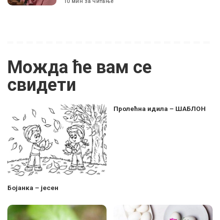
10 мин за читање
Можда ће вам се
свидети
Пролећна идила – ШАБЛОН
Бојанка – јесен