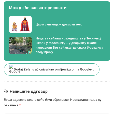
Можда ће вас интересовати
Цар и скитница – драмски текст
Недеља сећања и заједништва у Техничкој
школи у Железнику – у дворишту школе
направили Врт сећања где свака биљка има
своју причу
Dodaj Zelenu učionicu kao omiljeni izvor na Google-u
Напишите одговор
Ваша адреса е-поште неће бити објављена.
Неопходна поља су
означена
*