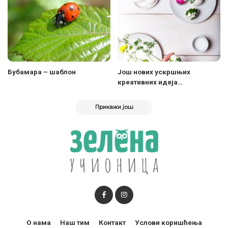
Бубамара – шаблон
Још нових ускршњих
креативних идеја…
Прикажи још
О нама
Наш тим
Контакт
Услови коришћења