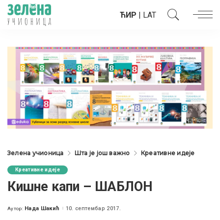
ЋИР
|
LAT
Зелена учионица
Шта је још важно
Креативне идеје
Креативне идеје
Кишне капи – ШАБЛОН
Нада Шакић
10. септембар 2017.
Аутор:
Posted
by