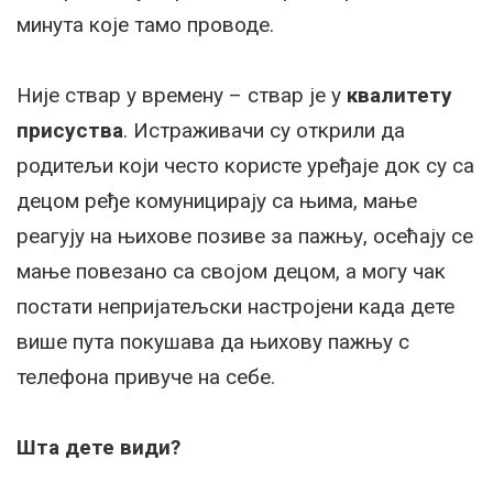
минута које тамо проводе.
Није ствар у времену – ствар је у
квалитету
присуства
. Истраживачи су открили да
родитељи који често користе уређаје док су са
децом ређе комуницирају са њима, мање
реагују на њихове позиве за пажњу, осећају се
мање повезано са својом децом, а могу чак
постати непријатељски настројени када дете
више пута покушава да њихову пажњу с
телефона привуче на себе.
Шта дете види?