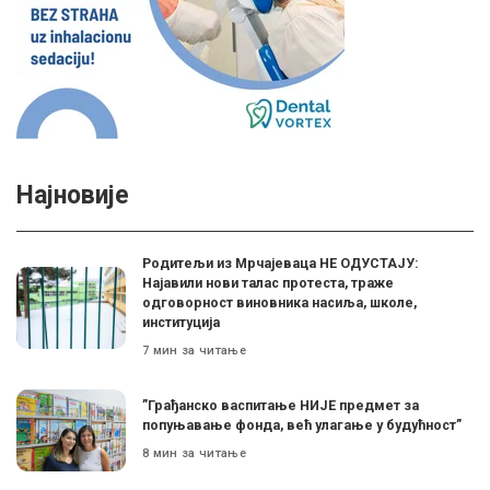
Најновије
Родитељи из Мрчајеваца НЕ ОДУСТАЈУ:
Најавили нови талас протеста, траже
одговорност виновника насиља, школе,
институција
7 мин за читање
”Грађанско васпитање НИЈЕ предмет за
попуњавање фонда, већ улагање у будућност”
8 мин за читање