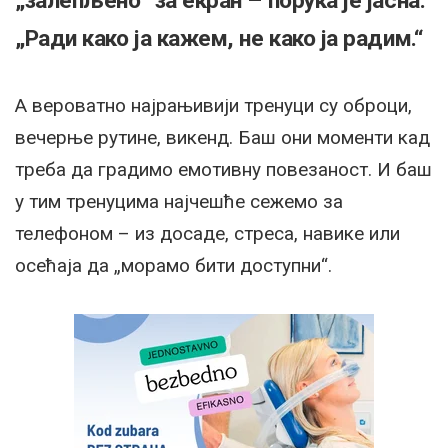
„залепљено“ за екран – порука је јасна:
„Ради како ја кажем, не како ја радим.“
А вероватно најрањивији тренуци су оброци,
вечерње рутине, викенд. Баш они моменти кад
треба да градимо емотивну повезаност. И баш
у тим тренуцима најчешће сежемо за
телефоном – из досаде, стреса, навике или
осећаја да „морамо бити доступни“.