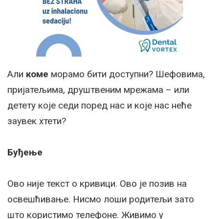
Али
коме
морамо бити доступни? Шефовима,
пријатељима, друштвеним мрежама – или
детету које седи поред нас и које нас неће
заувек хтети?
Буђење
Ово није текст о кривици. Ово је позив на
освешћивање. Нисмо лоши родитељи зато
што користимо телефоне. Живимо у