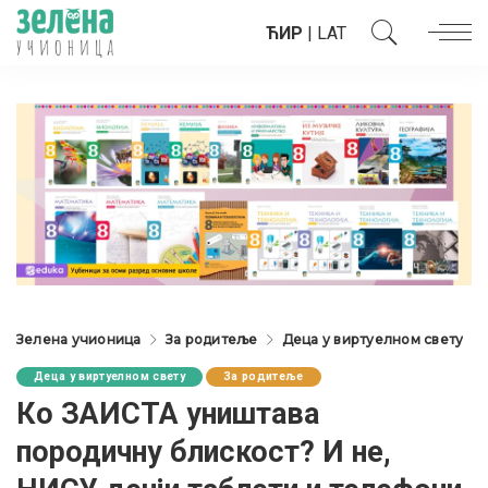
ЋИР
|
LAT
Зелена учионица
За родитеље
Деца у виртуелном свету
Деца у виртуелном свету
За родитеље
Ко ЗАИСТА уништава
породичну блискост? И не,