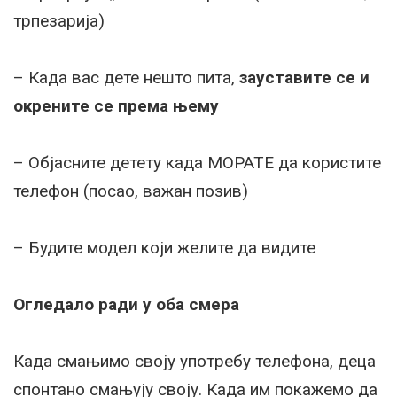
трпезарија)
– Када вас дете нешто пита,
зауставите се и
окрените се према њему
– Објасните детету када МОРАТЕ да користите
телефон (посао, важан позив)
– Будите модел који желите да видите
Огледало ради у оба смера
Када смањимо своју употребу телефона, деца
спонтано смањују своју. Када им покажемо да