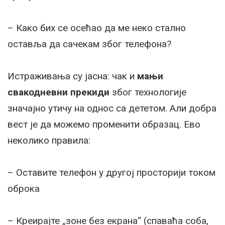
– Како бих се осећао да ме неко стално
оставља да сачекам због телефона?
Истраживања су јасна: чак и
мањи
свакодневни прекиди
због технологије
значајно утичу на однос са дететом. Али добра
вест је да можемо променити образац. Ево
неколико правила:
– Оставите телефон у другој просторији током
оброка
– Креирајте „зоне без екрана“ (спаваћа соба,