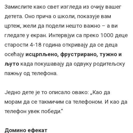
Замислите како свет изгледа из очију вашег
детета. Оно прича о школи, показује вам
цртеж, жели да подели нешто важно – а ви
гледате у екран. Интервјуи са преко 1000 деце
старости 4-18 година откривају да се деца
осећају
исцрпљено, фрустрирано, тужно и
љуто
када покушавају да одвуку родитељску
пажњу од телефона.
Једно дете је то описало овако: „Као да
морам да се такмичим са телефоном. И као да
телефон увек победи.“
Домино ефекат