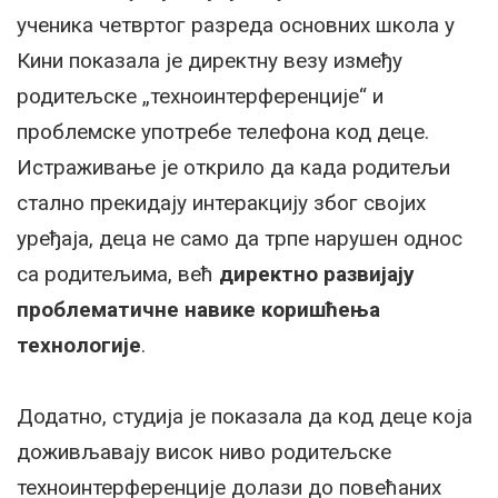
ученика четвртог разреда основних школа у
Кини показала је директну везу између
родитељске „техноинтерференције“ и
проблемске употребе телефона код деце.
Истраживање је открило да када родитељи
стално прекидају интеракцију због својих
уређаја, деца не само да трпе нарушен однос
са родитељима, већ
директно развијају
проблематичне навике коришћења
технологије
.
Додатно, студија је показала да код деце која
доживљавају висок ниво родитељске
техноинтерференције долази до повећаних