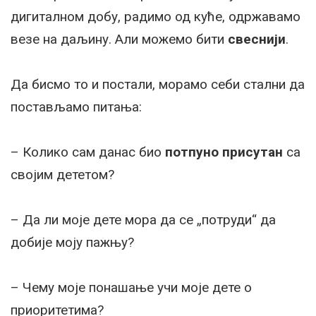
дигиталном добу, радимо од куће, одржавамо
везе на даљину. Али можемо бити
свеснији
.
Да бисмо то и постали, морамо себи стални да
постављамо питања:
– Колико сам данас био
потпуно присутан
са
својим дететом?
– Да ли моје дете мора да се „потруди“ да
добије моју пажњу?
– Чему моје понашање учи моје дете о
приоритетима?