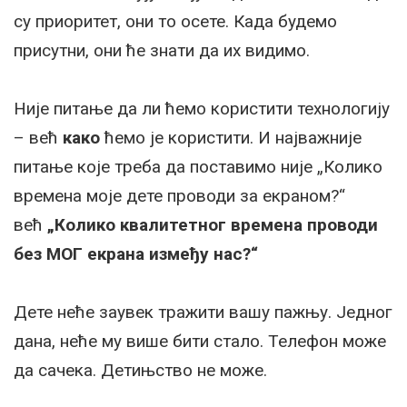
су приоритет, они то осете. Када будемо
присутни, они ће знати да их видимо.
Није питање да ли ћемо користити технологију
– већ
како
ћемо је користити. И најважније
питање које треба да поставимо није „Колико
времена моје дете проводи за екраном?“
већ
„Колико квалитетног времена проводи
без МОГ екрана између нас?“
Дете неће заувек тражити вашу пажњу. Једног
дана, неће му више бити стало. Телефон може
да сачека. Детињство не може.