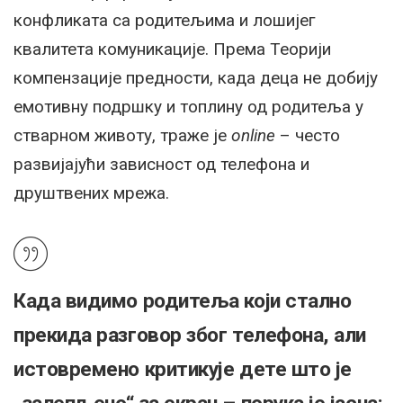
конфликата са родитељима и лошијег
квалитета комуникације. Према Теорији
компензације предности, када деца не добију
емотивну подршку и топлину од родитеља у
стварном животу, траже је
online
– често
развијајући зависност од телефона и
друштвених мрежа.
Када видимо родитеља који стално
прекида разговор због телефона, али
истовремено критикује дете што је