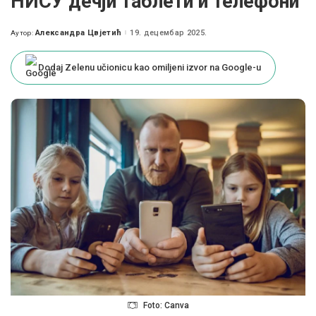
НИСУ дечји таблети и телефони
Александра Цвјетић
19. децембар 2025.
Аутор:
Posted
by
Dodaj Zelenu učionicu kao omiljeni izvor na Google-u
Foto: Canva