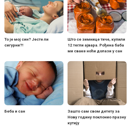
То је мој син? Јесте ли
Што се зимнице тиче, купили
сигурни?!
12 тегли ајвара. Рођена баба
ми сваке ноћи долази у сан
Беба и сан
Зашто сам свом детету за
Нову годину поклонио празну
кутију