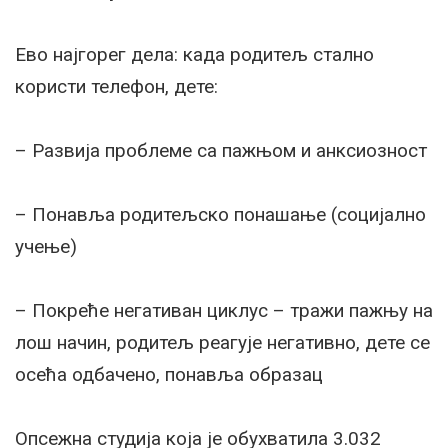
Ево најгорег дела: када родитељ стално
користи телефон, дете:
– Развија проблеме са пажњом и анксиозност
– Понавља родитељско понашање (социјално
учење)
– Покреће негативан циклус – тражи пажњу на
лош начин, родитељ реагује негативно, дете се
осећа одбачено, понавља образац
Опсежна студија која је обухватила 3.032