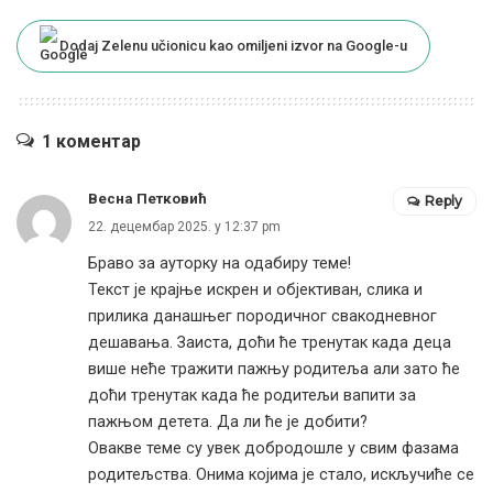
Dodaj Zelenu učionicu kao omiljeni izvor na Google-u
1 коментар
Весна Петковић
Reply
22. децембар 2025. у 12:37 pm
Браво за ауторку на одабиру теме!
Текст је крајње искрен и објективан, слика и
прилика данашњег породичног свакодневног
дешавања. Заиста, доћи ће тренутак када деца
више неће тражити пажњу родитеља али зато ће
доћи тренутак када ће родитељи вапити за
пажњом детета. Да ли ће је добити?
Овакве теме су увек добродошле у свим фазама
родитељства. Онима којима је стало, искључиће се