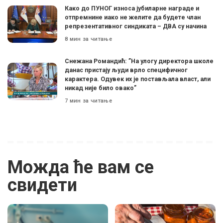
Како до ПУНОГ износа јубиларне награде и
отпремнине иако не желите да будете члан
репрезентативног синдиката – ДВА су начина
8 мин за читање
Снежана Романдић: ”На улогу директора школе
данас пристају људи врло специфичног
карактера. Одувек их је постављала власт, али
никад није било овако”
7 мин за читање
Можда ће вам се
свидети