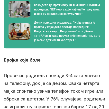
Како дете да преживи у НЕФУНКЦИОНАЛНОЈ
породици: ПЕТ улога које најчешће преузима
и које су последице за будућност
Дечји психолог о разводу: ”Најштетнија је
пракса у којој дете постаје посредник.
Родитељи кажу: „Реци мами“ или „Кажи
тати“. Чак и када порука није непријатна, дете
је може доживети као терет.”
Бројке које боле
Просечан родитељ проводи 3-4 сата дневно
на телефону, док је са децом. Свака четврта
мајка спонтано узима телефон током игре или
оброка са дететом. У 76% случајева, родитељи
на игралишту користе телефон барем 17 од 20