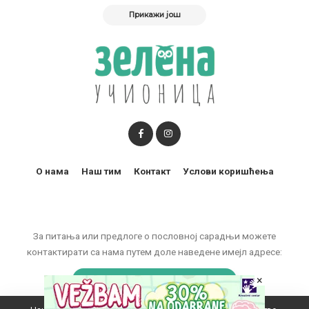
Прикажи још
О нама
Наш тим
Контакт
Услови коришћења
За питања или предлоге о пословној сарадњи можете
контактирати са нама путем доле наведене имејл адресе:
×
marketing@zelenaucionica.com