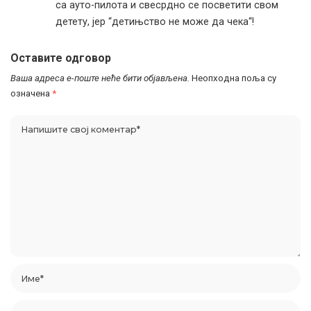
са ауто-пилота и свесрдно се посветити свом
детету, јер “детињство не може да чека“!
Оставите одговор
Ваша адреса е-поште неће бити објављена.
Неопходна поља су
означена
*