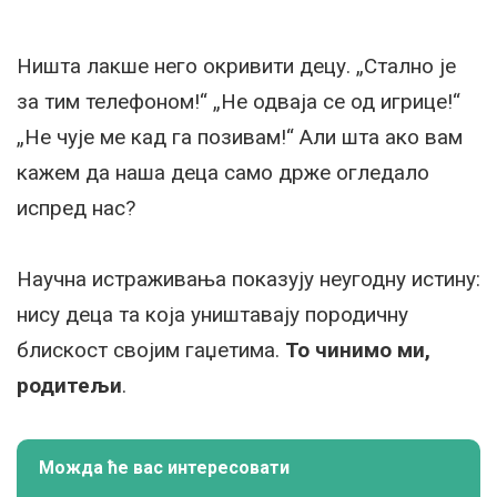
Ништа лакше него окривити децу. „Стално је
за тим телефоном!“ „Не одваја се од игрице!“
„Не чује ме кад га позивам!“ Али шта ако вам
кажем да наша деца само држе огледало
испред нас?
Научна истраживања показују неугодну истину:
нису деца та која уништавају породичну
блискост својим гаџетима.
То чинимо ми,
родитељи
.
Можда ће вас интересовати