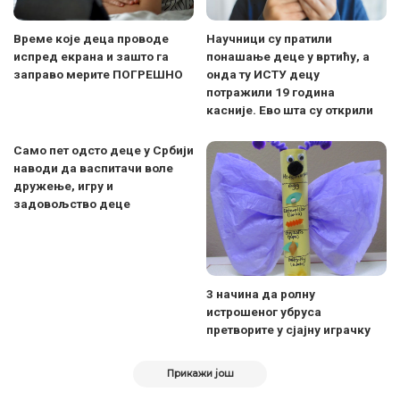
Време које деца проводе
Научници су пратили
испред екрана и зашто га
понашање деце у вртићу, а
заправо мерите ПОГРЕШНО
онда ту ИСТУ децу
потражили 19 година
касније. Ево шта су открили
Само пет одсто деце у Србији
наводи да васпитачи воле
дружење, игру и
задовољство деце
3 начина да ролну
истрошеног убруса
претворите у сјајну играчку
Прикажи још