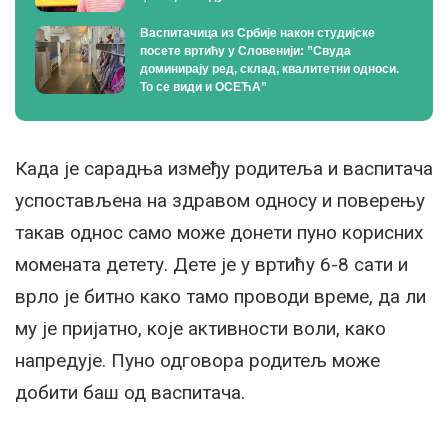
Васпитачица из Србије након студијске
посете вртићу у Словенији: ”Свуда
доминирају ред, склад, квалитетни односи.
То се види и ОСЕЋА”
Када је сарадња између родитеља и васпитача
успостављена на здравом односу и поверењу
такав однос само може донети пуно корисних
момената детету. Дете је у вртићу 6-8 сати и
врло је битно како тамо проводи време, да ли
му је пријатно, које активности воли, како
напредује. Пуно одговора родитељ може
добити баш од васпитача.