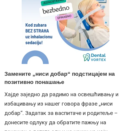
Замените „ниси добар“ подстицајем на
позитивно понашање
Хајде заједно да радимо на освешћивању и
избацивању из нашег говора фразе „ниси
добар“. Задатак за васпитаче и родитеље –
донесите одлуку да обратите пажњу на