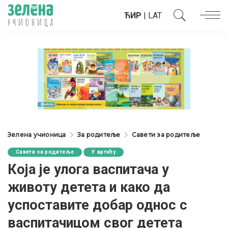
ЋИР
|
LAT
Зелена учионица
За родитеље
Савети за родитеље
Савети за родитеље
У вртићу
Која је улога васпитача у
животу детета и како да
успоставите добар однос с
васпитачицом свог детета