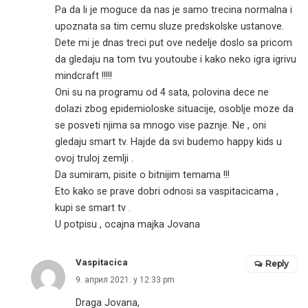
Pa da li je moguce da nas je samo trecina normalna i
upoznata sa tim cemu sluze predskolske ustanove.
Dete mi je dnas treci put ove nedelje doslo sa pricom
da gledaju na tom tvu youtoube i kako neko igra igrivu
mindcraft !!!!!
Oni su na programu od 4 sata, polovina dece ne
dolazi zbog epidemioloske situacije, osoblje moze da
se posveti njima sa mnogo vise paznje. Ne , oni
gledaju smart tv. Hajde da svi budemo happy kids u
ovoj truloj zemlji .
Da sumiram, pisite o bitnijim temama !!!
Eto kako se prave dobri odnosi sa vaspitacicama ,
kupi se smart tv .
U potpisu , ocajna majka Jovana
Vaspitacica
Reply
9. април 2021. у 12:33 pm
Draga Jovana,