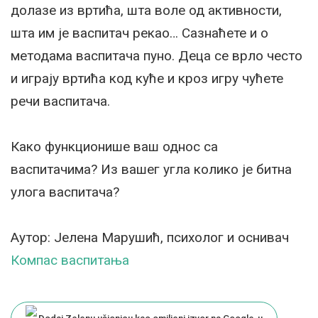
долазе из вртића, шта воле од активности,
шта им је васпитач рекао… Сазнаћете и о
методама васпитача пуно. Деца се врло често
и играју вртића код куће и кроз игру чућете
речи васпитача.
Како функционише ваш однос са
васпитачима? Из вашег угла колико је битна
улога васпитача?
Аутор: Јелена Марушић, психолог и оснивач
Компас васпитања