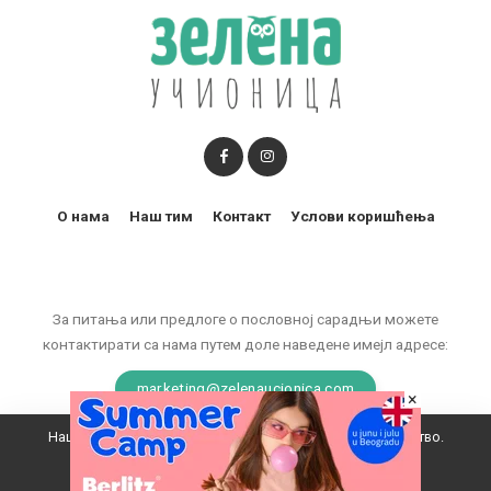
О нама
Наш тим
Контакт
Услови коришћења
За питања или предлоге о пословној сарадњи можете
контактирати са нама путем доле наведене имејл адресе:
marketing@zelenaucionica.com
×
Наш вебсајт користи колачиће да побољша ваше искуство.
© 2011-2024 Copyright by Zelena učionica. All Rights reserved.
Прихватам