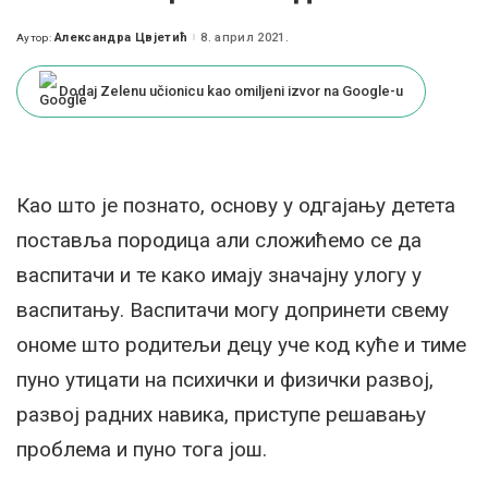
Александра Цвјетић
8. април 2021.
Аутор:
Posted
by
Dodaj Zelenu učionicu kao omiljeni izvor na Google-u
Као што је познато, основу у одгајању детета
поставља породица али сложићемо се да
васпитачи и те како имају значајну улогу у
васпитању. Васпитачи могу допринети свему
ономе што родитељи децу уче код куће и тиме
пуно утицати на психички и физички развој,
развој радних навика, приступе решавању
проблема и пуно тога још.