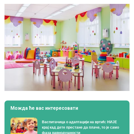
Можда ће вас интересовати
Васпитачица о адаптацији на вртић: НИЈЕ
крај кад дете престане да плаче, то је само
фаза равнодушности