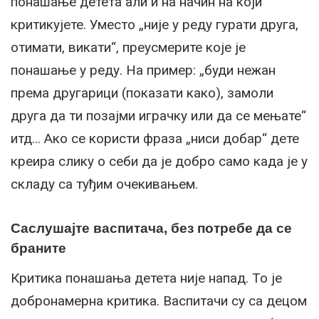
понашање детета али и на начин на који
критикујете. Уместо „није у реду гурати друга,
отимати, викати“, преусмерите које је
понашање у реду. На пример: „буди нежан
према другарици (показати како), замоли
друга да ти позајми играчку или да се мењате“
итд… Ако се користи фраза „ниси добар“ дете
креира слику о себи да је добро само када је у
складу са туђим очекивањем.
Саслушајте васпитача, без потребе да се
браните
Критика понашања детета није напад. То је
добронамерна критика. Васпитачи су са децом