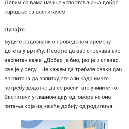
Делим са вама начине успостављања добре
сарадње са васпитачем.
Питајте
Будите радознали о проведеном времену
детета у вртићу. Немојте да вас спречава ако
васпитач каже: „Добар је био, јео је и спавао,
све је у реду“. Не кажем да требате сваки дан
васпитача да запиткујете али када имате
потребу додатно да се распитате учините то.
Васпитачи углавном дају одговоре на она
питања која најчешће добију од родитеља.