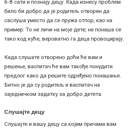
6-8 сати и познају децу. Када изнесу проблем
било би добро да је родитељ отворен да
саслуша уместо да се пружа отпор, као на
пример: То не личи на моје дете; не понаша се
тако код куће, вероватно га деца провоцирају.
Када слушате отворено доћи ће вам и
решење, васпитач ће вам такође понудити
предлог како да решите одређено понашање.
Битно је да су родитељ и васпитач на
заједничком задатку за добро детета.
Слушајте децу
Слушајте и вашу децу са којим причама вам