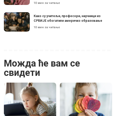
10 мин за читање
Како су учитељи, професори, научници из
СРБИЈЕ обогатили америчко образовање
10 мин за читање
Можда ће вам се
свидети