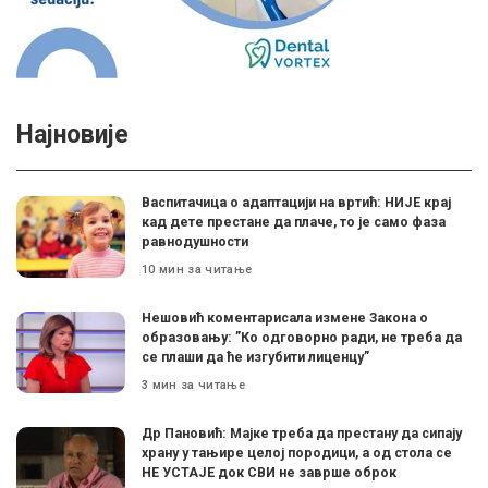
Најновије
Васпитачица о адаптацији на вртић: НИЈЕ крај
кад дете престане да плаче, то је само фаза
равнодушности
10 мин за читање
Нешовић коментарисала измене Закона о
образовању: ”Ко одговорно ради, не треба да
се плаши да ће изгубити лиценцу”
3 мин за читање
Др Пановић: Мајке треба да престану да сипају
храну у тањире целој породици, а од стола се
НЕ УСТАЈЕ док СВИ не заврше оброк