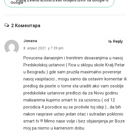
Dodaj Zelenu učionicu kao omiljeni izvor na Google-u
2 Коментара
Jovana
Reply
8. април 2021. у 7:39 pm
Povucena danasnjim i trenitnim desavanjima u nasoj
Predskolskoj ustanovi ( Fica u sklopu skole Kralj Petar
u Beogradu ) gde sam pruzila maximalno poverenje
nasoj vaspitacici , mogu samo da ostavim komentar ili
predlog da pisete o tome sta uraditi ako vam osoblje
predskolske ustanove predlozi da za Novu godinu
malisanima kupimo smart tv za ucionicu ( od 12
porodica 4 porodice su se protivile toj ideji ) , da bih
nakon rasprave ustao jedan otac i sutradan poklonio
smart tv !!! Mimo nase volje i bez objasnjenja jer Boze
moj pa nismo u kamenom dobu.