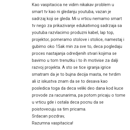
Kao vaspitacica ne vidim nikakav problem u
smart tv kao ni gledanju youtuba, vazan je
sadrzaj koji se gleda. Mi u vrticu nemamo smart
tv nego za prikazivanje edukativnog sadrzaja sa
youtuba razvlacimo produzni kabel, lap top,
projektor, pomeramo stolove i stolice, namestaj i
gubimo oko 15ak min za sve to, deca pogledaju
proces nastajanja odredjenih stvari kojima se
bavimo u tom trenutku i to ih motivise za dalji
razvoj projekta. A sto se tice igranja igrice
smatram da je to bujna decija masta, ne tvrdim
ali iz iskustva znam da se to desava kao
posledica toga da deca veliki deo dana kod kuce
provode za racunarima, pa potom pricaju o tome
u vrticu gde i ostala deca pocnu da se
poistovecuju sa tim pricama.
Srdacan pozdrav,
Razumna vaspitacica!