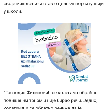
своје мишљење и став о целокупној ситуацији
у школи.
”Господин Филиповић се колегама обраћао
повишеним тоном и није бирао речи. Једној
колегиници се обратио речима да je