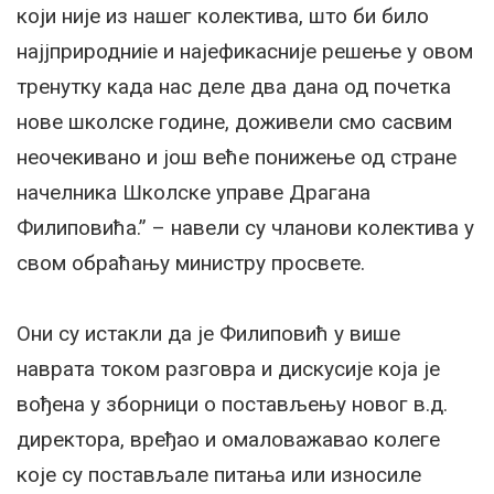
који није из нашег колектива, што би било
најјприродниіе и најефикасније решење у овом
тренутку када нас деле два дана од почетка
нове школске године, доживели смо сасвим
неочекивано и jош вeћe понижење од стране
начелника Школске управе Драгана
Филиповића.” – навели су чланови колектива у
свом обраћању министру просвете.
Они су истакли да је Филиповић у више
наврата током разговра и дискусије која je
вођена у зборници о постављењу новог в.д.
директора, вређао и омаловажавао колеге
које су постављале питања или износиле