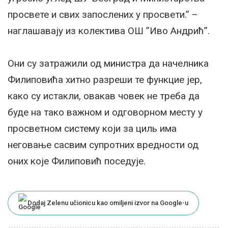
просвете и свих запослених у просвети.” –
наглашавају из колектива ОШ ”Иво Андрић”.
Они су затражили од министра да начелника
Филиповића хитно разреши те функцие jep,
како су истакли, овакав човек не треба да
буде на тако важном и одговорном месту у
просветном систему који за циль има
неговање сасвим супротних вредности од
оних које Филиповић поседује.
Dodaj Zelenu učionicu kao omiljeni izvor na Google-u