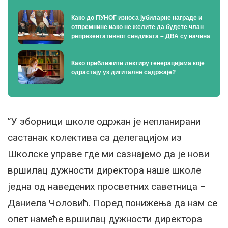
Како до ПУНОГ износа јубиларне награде и
отпремнине иако не желите да будете члан
репрезентативног синдиката – ДВА су начина
Како приближити лектиру генерацијама које
одрастају уз дигиталне садржаје?
”У зборници школе одржан je непланирани
састанак колектива са делегацијом из
Школске управе где ми сазнајемо да je нови
вршилац дужности директора наше школе
једна од наведених просветних саветница –
Даниела Чоловић. Поред понижења да нам се
опет намеће вршилац дужности директора