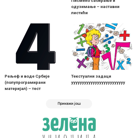
Писмено сабирање и
одузимање – наставни
листићи
Рељеф и воде Србије
Текстуални задаци
(полупрограмирани
ууууууууууууууууууууууууу
материјал) – тест
Прикажи још