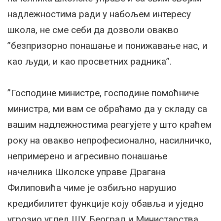
надлежностима ради у набољем интересу
школа, не сме себи да дозволи овакво
”безпризорно понашање и понижавање нас, и
као људи, и као просветних радника”.
”Господине министре, господине помоћниче
министра, ми вам се обраћамо да у складу са
вашим надлежностима реагујете у што краћем
року на овакво непрофесионално, насилничко,
непримерено и агресивно понашање
начелника Школске управе Драгана
Филиповића чиме je озбиљно нарушио
кредибилитет функције коју обавља и уједно
угрозио углед ШУ Београд и Министарства