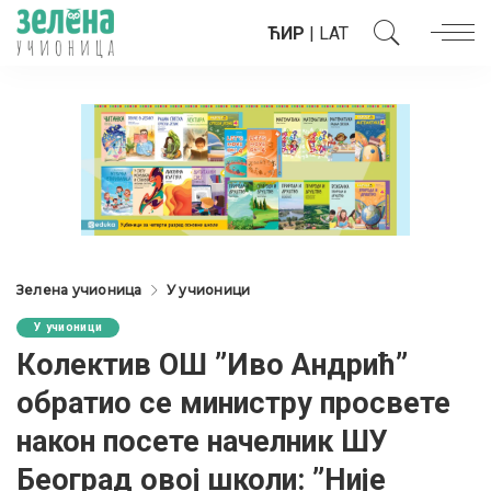
ЋИР
|
LAT
Зелена учионица
У учионици
У учионици
Колектив ОШ ”Иво Андрић”
обратио се министру просвете
након посете начелник ШУ
Београд овој школи: ”Није