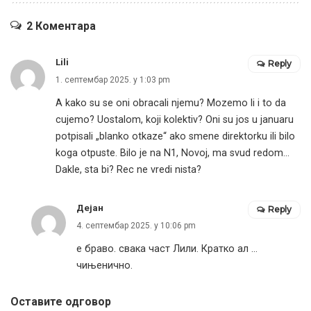
2 Коментара
Lili
Reply
1. септембар 2025. у 1:03 pm
A kako su se oni obracali njemu? Mozemo li i to da
cujemo? Uostalom, koji kolektiv? Oni su jos u januaru
potpisali „blanko otkaze“ ako smene direktorku ili bilo
koga otpuste. Bilo je na N1, Novoj, ma svud redom…
Dakle, sta bi? Rec ne vredi nista?
Дејан
Reply
4. септембар 2025. у 10:06 pm
е браво. свака част Лили. Кратко ал …
чињенично.
Оставите одговор