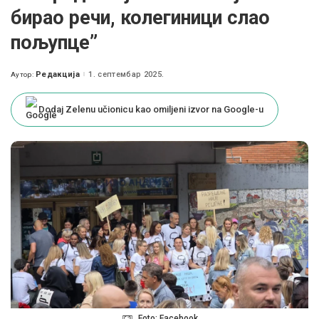
бирао речи, колегиници слао
пољупце”
Редакција
1. септембар 2025.
Аутор:
Posted
by
Dodaj Zelenu učionicu kao omiljeni izvor na Google-u
Foto: Facebook