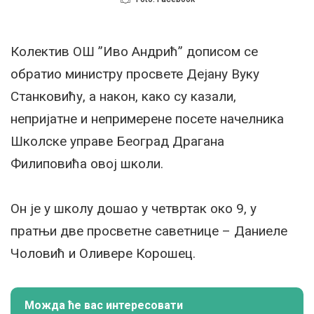
Колектив ОШ ”Иво Андрић” дописом се
обратио министру просвете Дејану Вуку
Станковићу, а након, како су казали,
непријатне и непримерене посете начелника
Школске управе Београд Драгана
Филиповића овој школи.
Он је у школу дошао у четвртак око 9, у
пратњи две просветне саветнице – Даниеле
Чоловић и Оливере Корошец.
Можда ће вас интересовати