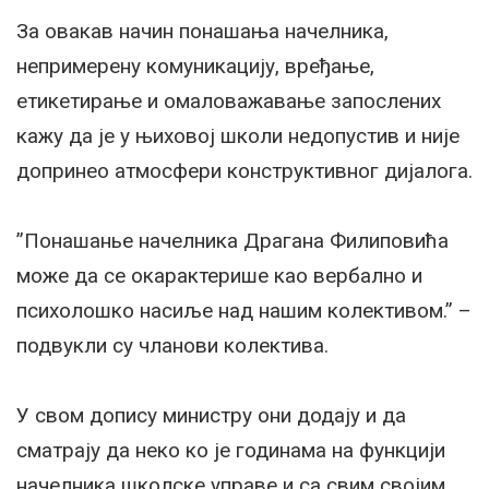
За овакав начин понашања начелника,
непримерену комуникацију, вређање,
етикетирање и омаловажавање запослених
кажу да је у њиховој школи недопустив и није
допринео атмосфери конструктивног дијалога.
”Понашанье начелника Драгана Филиповића
може да се окарактерише као вербално и
психолошко насиље над нашим колективом.” –
подвукли су чланови колектива.
У свом допису министру они додају и да
сматрају да неко ко je годинама на функцији
начелника школске управе и са свим својим