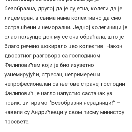
безобразна, другој да je сујетна, колеги да je
лицемеран, а свима нама колективно да смо
острашћени и неморални. Jедној колегиници je
слао пољупце док му се она обраћала, што je
благо речено шокирало цео колектив. Након
двосатног разговора са господином
Филиповићем који je био изузетно
узнемирујући, стресан, непримерен и
непрофесионалан са његове стране, господин
Филиповић je нагло напустио састанак уз
повик, цитирамо: ’Безобразни нерадници!’” –
навели су Андрићевци у свом писму министру
просвете.