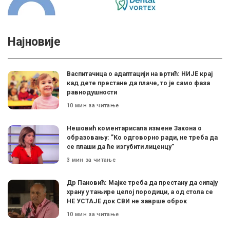
Најновије
Васпитачица о адаптацији на вртић: НИЈЕ крај
кад дете престане да плаче, то је само фаза
равнодушности
10 мин за читање
Нешовић коментарисала измене Закона о
образовању: ”Ко одговорно ради, не треба да
се плаши да ће изгубити лиценцу”
3 мин за читање
Др Пановић: Мајке треба да престану да сипају
храну у тањире целој породици, а од стола се
НЕ УСТАЈЕ док СВИ не заврше оброк
10 мин за читање