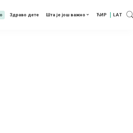
о
Здраво дете
Шта је још важно