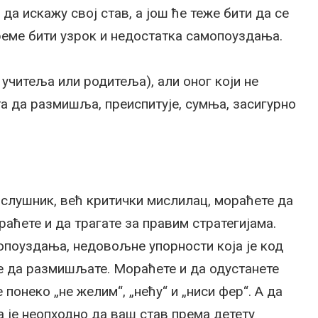
да искажу свој став, а још ће теже бити да се
време бити узрок и недостатка самопоуздања.
 учитеља или родитеља), али оног који не
та да размишља, преиспитује, сумња, засигурно
ослушник, већ критички мислилац, мораћете да
аћете и да трагате за правим стратегијама.
поуздања, недовољне упорности која је код
те да размишљате. Мораћете и да одустанете
понеко „не желим“, „нећу“ и „ниси фер“. А да
а је неопходно да ваш став према детету