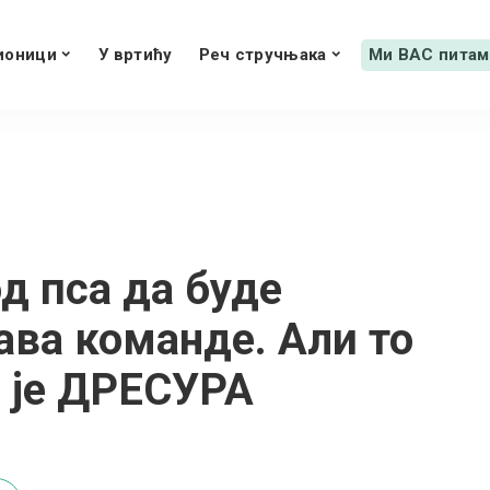
ионици
У вртићу
Реч стручњака
Ми ВАС питам
д пса да буде
ава команде. Али то
о је ДРЕСУРА