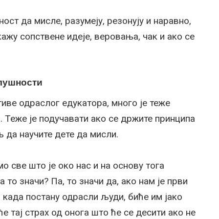
ост да мисле, разумеју, резонују и наравно,
кажу сопствене идеје, веровања, чак и ако се
слушности
иве одраслог едукатора, много је теже
 Теже је подучавати ако се држите принципа
 да научите дете да мисли.
о све што је око нас и на основу тога
 то значи? Па, то значи да, ако нам је први
 када постану одрасли људи, биће им јако
е тај страх од онога што ће се десити ако не