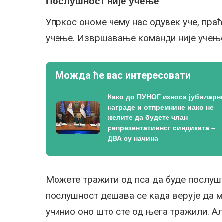
Послушност није учење
Упркос ономе чему нас одувек уче, пра
учење. Извршавање команди није учење
Можда ће вас интересовати
Како до ПУНОГ износа јубиларн
награде и отпремнине иако не
желите да будете члан
репрезентативног синдиката –
ДВА су начина
Можете тражити од пса да буде послуш
послушност дешава се када верује да м
учинио оно што сте од њега тражили. Али