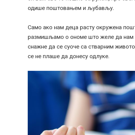
одише поштовањем и љубављу.
Само ако нам деца расту окружена пош
размишљамо о ономе што желе да нам к
снажне да се суоче са стварним животом
се не плаше да донесу одлуке.