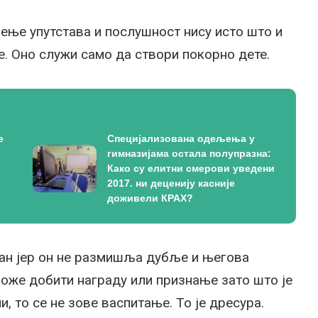
ћење упутстава и послушност нису исто што и
. Оно служи само да створи покорно дете.
е
Специјализована одељења у
гимназијама остала полупразна:
Како су елитни смерови уведени
2017. ни деценију касније
доживели КРАХ?
ан јер он не размишља дубље и његова
оже добити награду или признање зато што је
, то се не зове васпитање. То је дресура.