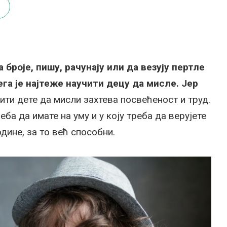
броје, пишу, рачунају или да везују пертле
вега је најтеже научити децу да мисле. Јер
ити дете да мисли захтева посвећеност и труд.
еба да имате на уму и у коју треба да верујете
одине, за то већ способни.