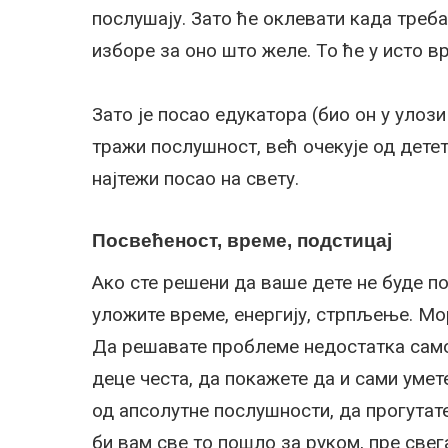
послушају. Зато ће оклевати када треба 
изборе за оно што желе. То ће у исто 
Зато је посао едукатора (био он у улози
тражи послушност, већ очекује од дете
најтежи посао на свету.
Посвећеност, време, подстицај
Ако сте решени да ваше дете не буде п
уложите време, енергију, стрпљење. Мор
Да решавате проблеме недостатка само
деце честа, да покажете да и сами уме
од апсолутне послушности, да прогутате 
би вам све то пошло за руком, пре свег