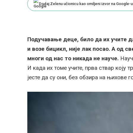
Dodaj Zelenu učionicu kao omiljeni izvor na Google-u
Подучавање деце, било да их учите да 
и возе бицикл, није лак посао. А од с
многи од нас то никада не науче.
Науч
И када их томе учите, прва ствар коју тр
јесте да су они, без обзира на њихове г