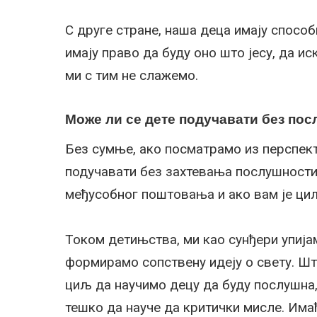
С друге стране, наша деца имају способн
имају право да буду оно што јесу, да ис
ми с тим не слажемо.
Може ли се дете подучавати без по
Без сумње, ако посматрамо из перспект
подучавати без захтевања послушности.
међусобног поштовања и ако вам је циљ
Током детињства, ми као сунђери упијам
формирамо сопствену идеју о свету. Шта
циљ да научимо децу да буду послушна,
тешко да науче да критички мисле. Имаћ