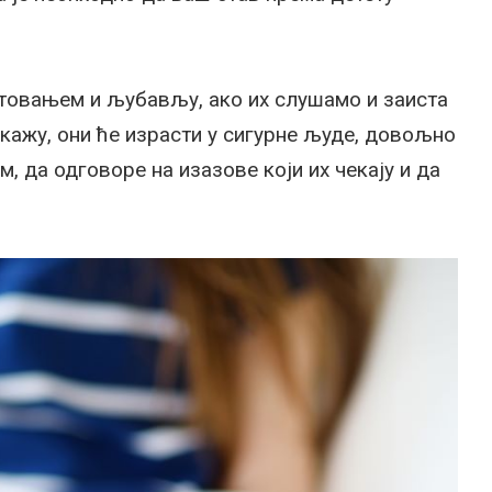
товањем и љубављу, ако их слушамо и заиста
ажу, они ће израсти у сигурне људе, довољно
, да одговоре на изазове који их чекају и да