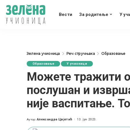
Вести
За родитеље
У уч
Зелена учионица
Реч стручњака
Образовање
Образовање
У учионици
Можете тражити о
послушан и изврш
није васпитање. Т
Александра Цвјетић
13. јун 2023.
Аутор:
Posted
by