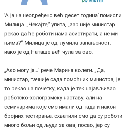
’А ја на неодређено већ десет година’ помисли
Милица. „Чекајте,“ упита, „зар није министар
рекао да ће роботи нама асистирати, а не ми
њима?“ Милица је одглумила запањеност,
иако је од Наташе већ чула за ово.
„Ако могу ја…“ рече Марина колеги. „Да,
министар, тачније сада помоћник министра, је
то рекао на почетку, када је тек најављивао
роботско-холограмску наставу, али на
семинарима које смо имали од тада и након
бројних тестирања, схватили смо да су роботи
много бољи од људи за овај посао, јер су