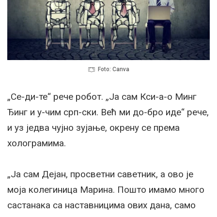
Foto: Canva
„Се-ди-те“ рече робот. „Ја сам Кси-а-о Минг
Ђинг и у-чим срп-ски. Већ ми до-бро иде“ рече,
и уз једва чујно зујање, окрену се према
холограмима.
„Ја сам Дејан, просветни саветник, а ово је
моја колегиница Марина. Пошто имамо много
састанака са наставницима ових дана, само