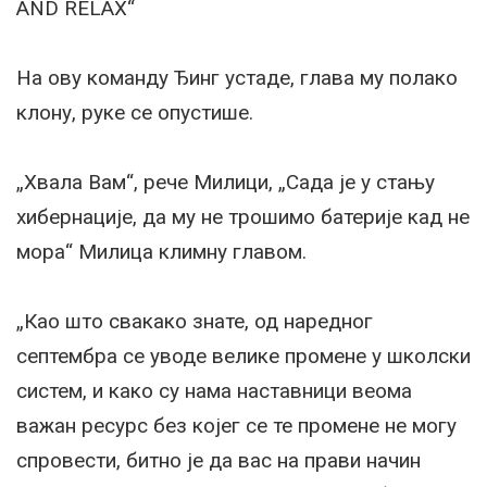
AND RELAX“
На ову команду Ђинг устаде, глава му полако
клону, руке се опустише.
„Хвала Вам“, рече Милици, „Сада је у стању
хибернације, да му не трошимо батерије кад не
мора“ Милица климну главом.
„Као што свакако знате, од наредног
септембра се уводе велике промене у школски
систем, и како су нама наставници веома
важан ресурс без којег се те промене не могу
спровести, битно је да вас на прави начин