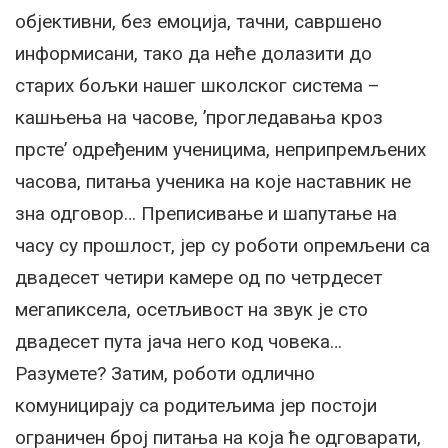
објективни, без емоција, тачни, савршено
информисани, тако да неће долазити до
старих бољки нашег школског система –
кашњења на часове, ’прогледавања кроз
прсте’ одређеним ученицима, неприпремљених
часова, питања ученика на које наставник не
зна одговор… Преписивање и шапутање на
часу су прошлост, јер су роботи опремљени са
двадесет четири камере од по четрдесет
мегапиксела, осетљивост на звук је сто
двадесет пута јача него код човека…
Разумете? Затим, роботи одлично
комуницирају са родитељима јер постоји
ограничен број питања на која ће одговарати,