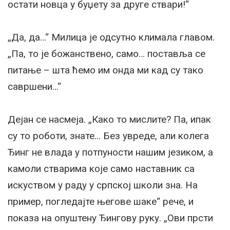
остати новца у буџету за друге ствари!“
„Да, да…“ Милица је одсутно климала главом.
„Па, то је божанствено, само… поставља се
питање – шта ћемо им онда ми кад су тако
савршени…“
Дејан се насмеја. „Како то мислите? Па, ипак
су то роботи, знате… Без увреде, али колега
Ђинг не влада у потпуности нашим језиком, а
камоли стварима које само наставник са
искуством у раду у српској школи зна. На
пример, погледајте његове шаке“ рече, и
показа на опуштену Ђингову руку. „Ови прсти