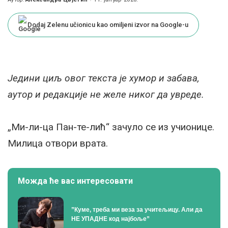
Posted
by
Dodaj Zelenu učionicu kao omiljeni izvor na Google-u
Једини циљ овог текста је хумор и забава,
аутор и редакције не желе никог да увреде.
„Ми-ли-ца Пан-те-лић“ зачуло се из учионице.
Милица отвори врата.
Можда ће вас интересовати
”Куме, треба ми веза за учитељицу. Али да
НЕ УПАДНЕ код најбоље”