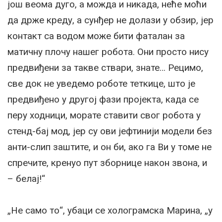
још веома дуго, а можда и никада, неће моћи
да држе креду, а сунђер не долази у обзир, јер
контакт са водом може бити фаталан за
матичну плочу нашег робота. Они просто нису
предвиђени за такве ствари, знате… Рецимо,
све док не уведемо роботе теткице, што је
предвиђено у другој фази пројекта, када се
перу ходници, морате ставити свог робота у
стенд-бај мод, јер су ови јефтинији модели без
анти-слип заштите, и он би, ако га Ви у томе не
спречите, кренуо пут зборнице након звона, и
– белај!“
„Не само то“, убаци се холограмска Марина, „у