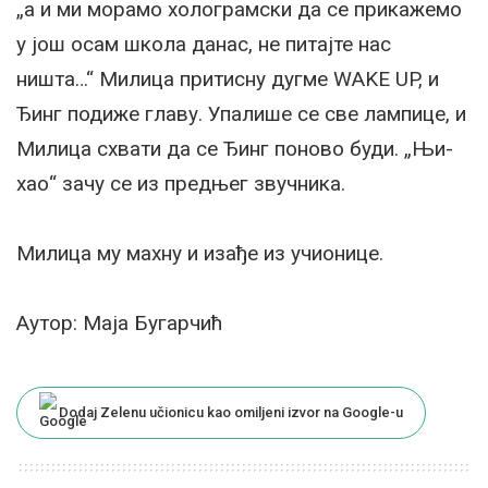
„а и ми морамо холограмски да се прикажемо
у још осам школа данас, не питајте нас
ништа…“ Милица притисну дугме WАKE UP, и
Ђинг подиже главу. Упалише се све лампице, и
Милица схвати да се Ђинг поново буди. „Њи-
хао“ зачу се из предњег звучника.
Милица му махну и изађе из учионице.
Аутор: Маја Бугарчић
Dodaj Zelenu učionicu kao omiljeni izvor na Google-u