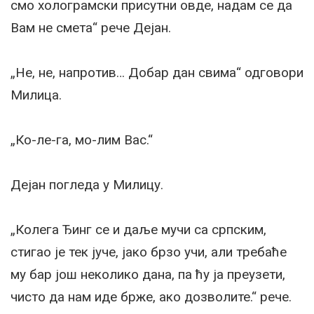
смо холограмски присутни овде, надам се да
Вам не смета“ рече Дејан.
„Не, не, напротив… Добар дан свима“ одговори
Милица.
„Ко-ле-га, мо-лим Вас.“
Дејан погледа у Милицу.
„Колега Ђинг се и даље мучи са српским,
стигао је тек јуче, јако брзо учи, али требаће
му бар још неколико дана, па ћу ја преузети,
чисто да нам иде брже, ако дозволите.“ рече.