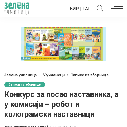
ЋИР
|
LAT
Зелена учионица
У учионици
Записи из зборнице
Записи из зборнице
Конкурс за посао наставника, а
у комисији – робот и
холограмски наставници
Александра Цвјетић
11. јануар 2020.
Аутор: