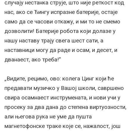
случају нестанка струје, што није реткост код
нас, ако се Ђингу испразне батерије, остаје
само да се часови откажу, и ми то не смемо
дозволити! Батерије робота који долазе у
нашу наставу трају свега шест сати, а
наставници могу да раде и осам, и десет, и
дванаест, ако треба!“
„Видите, рецимо, ово: колега Цинг који ће
предавати музичко у Вашој школи, савршено
свира осамнаест инструмената, и нови учи у
просеку за два дана до степена виртуозности,
али његова рука не уме да пушта
магнетофонске траке које се, нажалост, још