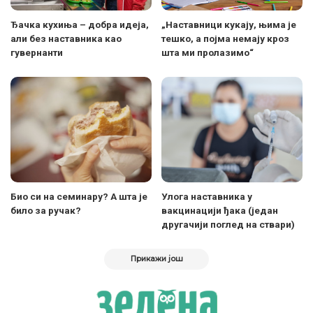
Ђачка кухиња – добра идеја,
„Наставници кукају, њима је
али без наставника као
тешко, а појма немају кроз
гувернанти
шта ми пролазимо“
Био си на семинару? А шта је
Улога наставника у
било за ручак?
вакцинацији ђака (један
другачији поглед на ствари)
Прикажи још