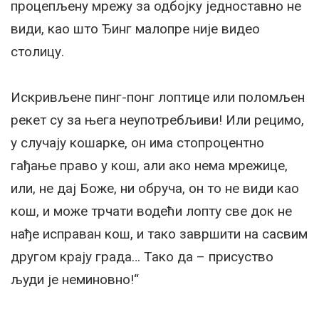
процепљену мрежу за одбојку једноставно не
види, као што Ђинг малопре није видео
столицу.
Искривљене пинг-понг лоптице или поломљен
рекет су за њега неупотребљиви! Или рецимо,
у случају кошарке, он има стопроцентно
гађање право у кош, али ако нема мрежице,
или, не дај Боже, ни обруча, он то не види као
кош, и може трчати водећи лопту све док не
нађе исправан кош, и тако завршити на сасвим
другом крају града… Тако да – присуство
људи је неминовно!“