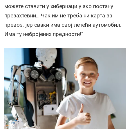
можете ставити у хибернацију ако постану
презахтевни… Чак им не треба ни карта за
превоз, јер сваки има свој летећи аутомобил.
Има ту небројених предности!“