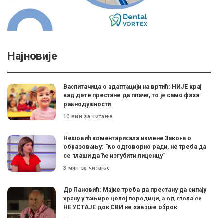
Најновије
Васпитачица о адаптацији на вртић: НИЈЕ крај
кад дете престане да плаче, то је само фаза
равнодушности
10 мин за читање
Нешовић коментарисала измене Закона о
образовању: ”Ко одговорно ради, не треба да
се плаши да ће изгубити лиценцу”
3 мин за читање
Др Пановић: Мајке треба да престану да сипају
храну у тањире целој породици, а од стола се
НЕ УСТАЈЕ док СВИ не заврше оброк