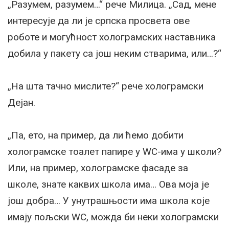
„Разумем, разумем…“ рече Милица. „Сад, мене
интересује да ли је српска просвета ове
роботе и могућност холограмских наставника
добила у пакету са још неким стварима, или…?“
„На шта тачно мислите?“ рече холограмски
Дејан.
„Па, ето, на пример, да ли ћемо добити
холограмске тоалет папире у WC-има у школи?
Или, на пример, холограмске фасаде за
школе, знате каквих школа има… Ова моја је
још добра… У унутрашњости има школа које
имају пољски WC, можда би неки холограмски