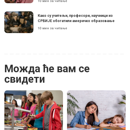
10 мин за читање
Како су учитељи, професори, научници из
СРБИЈЕ обогатили америчко образовање
10 мин за читање
Можда ће вам се
свидети