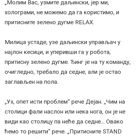
„Молим Вас, узмите даљински, јер ми,
холограми, не можемо да га користимо, и
притисните зелено дугме RELAX.
Милица устаде, узе даљински управљач у
најлон кесици, и уперивши га у робота,
притисну зелено дугме. Ђинг је на ту команду,
очигледно, требало да седне, али је остао
заглављен на пола.
„Ух, опет исти проблем“ рече Дејан. „Чим на
столици фали наслон или нека нога, он је не
види као столицу па неће да седне… Овако
ћемо то решити“ рече. „Притисните STAND