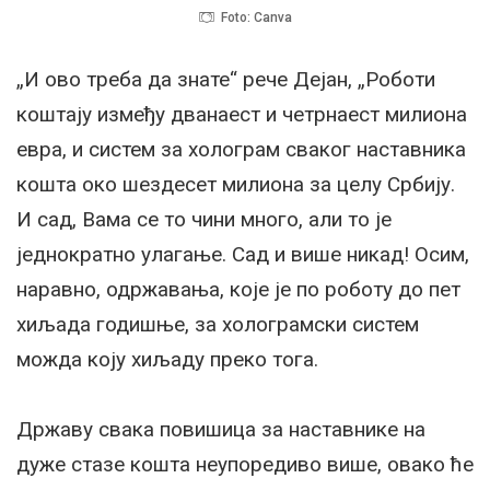
Foto: Canva
„И ово треба да знате“ рече Дејан, „Роботи
коштају између дванаест и четрнаест милиона
евра, и систем за холограм сваког наставника
кошта око шездесет милиона за целу Србију.
И сад, Вама се то чини много, али то је
једнократно улагање. Сад и више никад! Осим,
наравно, одржавања, које је по роботу до пет
хиљада годишње, за холограмски систем
можда коју хиљаду преко тога.
Државу свака повишица за наставнике на
дуже стазе кошта неупоредиво више, овако ће