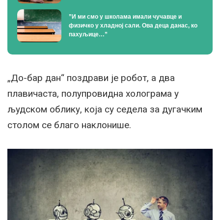
”И ми смо у школама имали чучавце и
физичко у хладној сали. Ова деца данас, ко
пахуљице…”
„До-бар дан“ поздрави је робот, а два
плавичаста, полупровидна холограма у
људском облику, која су седела за дугачким
столом се благо наклонише.