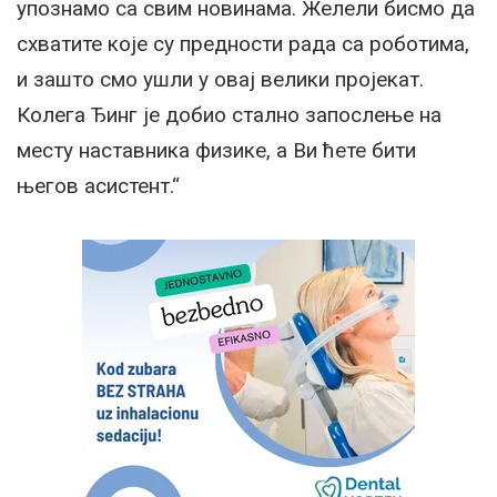
упознамо са свим новинама. Желели бисмо да
схватите које су предности рада са роботима,
и зашто смо ушли у овај велики пројекат.
Колега Ђинг је добио стално запослење на
месту наставника физике, а Ви ћете бити
његов асистент.“