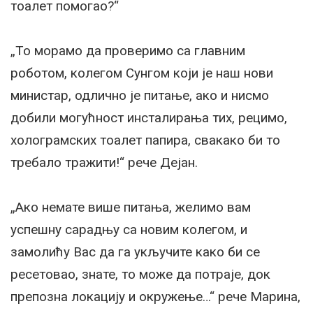
тоалет помогао?“
„То морамо да проверимо са главним
роботом, колегом Сунгом који је наш нови
министар, одлично је питање, ако и нисмо
добили могућност инсталирања тих, рецимо,
холограмских тоалет папира, свакако би то
требало тражити!“ рече Дејан.
„Ако немате више питања, желимо вам
успешну сарадњу са новим колегом, и
замолићу Вас да га укључите како би се
ресетовао, знате, то може да потраје, док
препозна локацију и окружење…“ рече Марина,