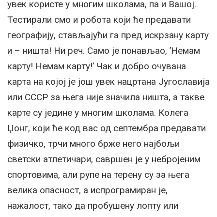
увек користе у многим школама, па и Вашој.
Тестирали смо и робота који ће предавати
географију, стављајући га пред искрзану карту
и – ништа! Ни реч. Само је понављао, ’Немам
карту! Немам карту!’ Чак и добро очувана
карта на којој је још увек нацртана Југославија
или СССР за њега није значила ништа, а такве
карте су једине у многим школама. Колега
Џонг, који ће код вас од септембра предавати
физичко, трчи много брже него најбољи
светски атлетичари, савршен је у небројеним
спортовима, али рупе на терену су за њега
велика опасност, а испрограмиран је,
нажалост, тако да пробушену лопту или