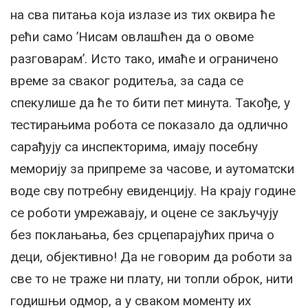
на сва питања која излазе из тих оквира ће
рећи само ’Нисам овлашћен да о овоме
разговарам’. Исто тако, имаће и ограничено
време за сваког родитеља, за сада се
спекулише да ће то бити пет минута. Такође, у
тестирањима робота се показало да одлично
сарађују са инспекторима, имају посебну
меморију за припреме за часове, и аутоматски
воде сву потребну евиденцију. На крају године
се роботи умрежавају, и оцене се закључују
без поклањања, без срцепарајућих прича о
деци, објективно! Да не говорим да роботи за
све то не траже ни плату, ни топли оброк, нити
годишњи одмор, а у сваком моменту их