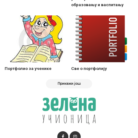
образовању и васпитању
Портфолио за ученике
Све о портфолију
Прикажи још