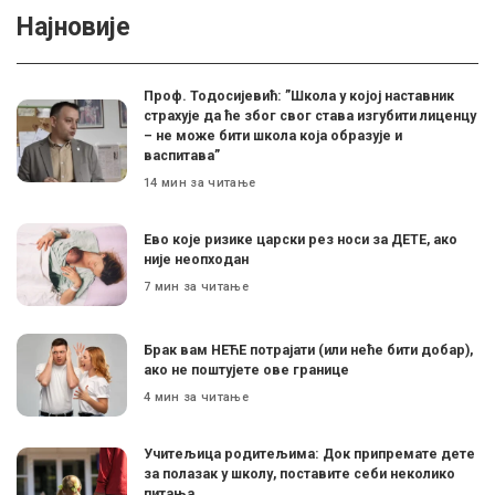
Најновије
Проф. Тодосијевић: ”Школа у којој наставник
страхује да ће због свог става изгубити лиценцу
– не може бити школа која образује и
васпитава”
14 мин за читање
Ево које ризике царски рез носи за ДЕТЕ, ако
није неопходан
7 мин за читање
Брак вам НЕЋЕ потрајати (или неће бити добар),
ако не поштујете ове границе
4 мин за читање
Учитељица родитељима: Док припремате дете
за полазак у школу, поставите себи неколико
питања