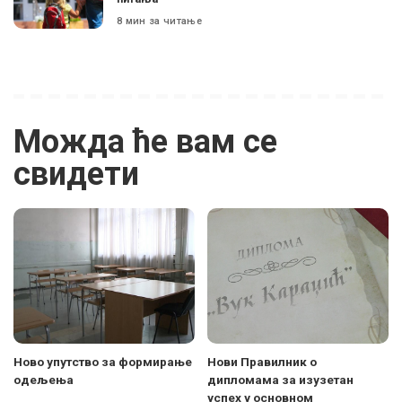
8 мин за читање
Можда ће вам се
свидети
Ново упутство за формирање
Нови Правилник о
одељења
дипломама за изузетан
успех у основном