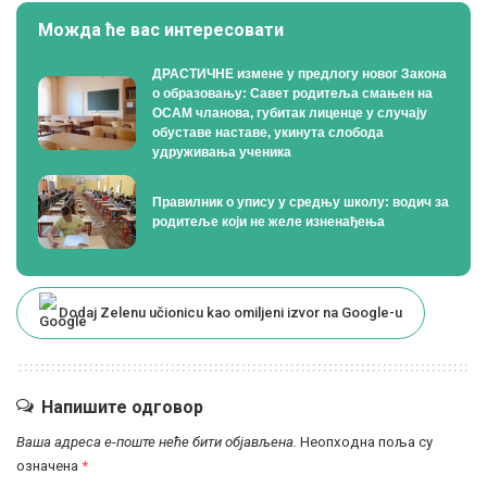
Можда ће вас интересовати
ДРАСТИЧНЕ измене у предлогу новог Закона
о образовању: Савет родитеља смањен на
ОСАМ чланова, губитак лиценце у случају
обуставе наставе, укинута слобода
удруживања ученика
Правилник о упису у средњу школу: водич за
родитеље који не желе изненађења
Dodaj Zelenu učionicu kao omiljeni izvor na Google-u
Напишите одговор
Ваша адреса е-поште неће бити објављена.
Неопходна поља су
означена
*