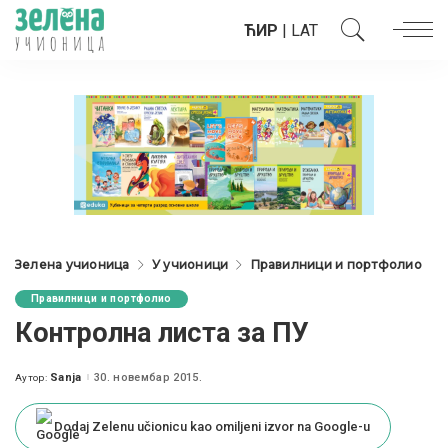
ЋИР
|
LAT
Зелена учионица
У учионици
Правилници и портфолио
Правилници и портфолио
Контролна листа за ПУ
Sanja
30. новембар 2015.
Аутор:
Posted
by
Dodaj Zelenu učionicu kao omiljeni izvor na Google-u