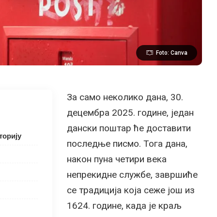
Foto: Canva
За само неколико дана, 30.
децембра 2025. године, један
дански поштар ће доставити
торију
последње писмо. Тога дана,
након пуна четири века
непрекидне службе, завршиће
се традиција која сеже још из
1624. године, када је краљ