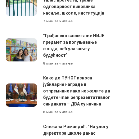
одговорност виновника
насиља, школе, институција
7 мин за читање
”Грађанско васпитање НИЈЕ
предмет за попуњавање
фонда, већ улагање у
будућност”
8 мин за читање
Како до ПУНОГ износа
јубиларне награде и
отпремнине иако не желите да
будете члан репрезентативног
синдиката – ДВА су начина
8 мин за читање
Снежана Романдић: ”На улогу
директора школе данас