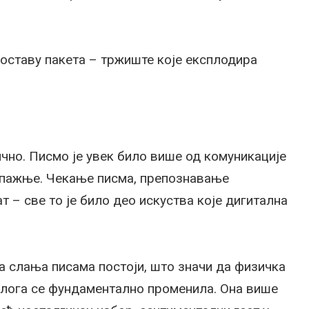
доставу пакета – тржиште које експлодира
чно. Писмо је увек било више од комуникације
а, пажње. Чекање писма, препознавање
т – све то је било део искуства које дигитална
ја слања писама постоји, што значи да физичка
улога се фундаментално променила. Она више