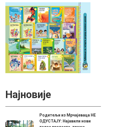
Најновије
Родитељи из Мрчајеваца НЕ
ОДУСТАЈУ: Најавили нови
талас протеста, траже