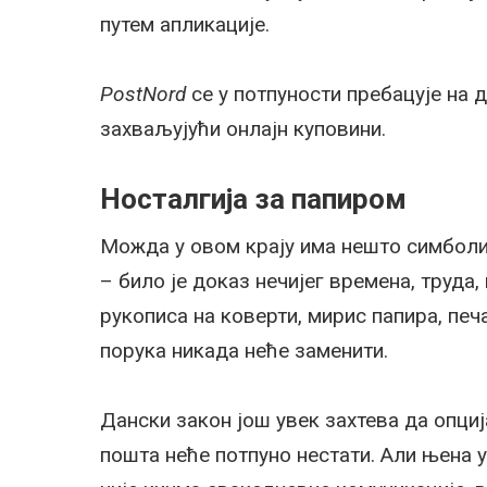
путем апликације.
PostNord
се у потпуности пребацује на 
захваљујући онлајн куповини.
Носталгија за папиром
Можда у овом крају има нешто симболи
– било је доказ нечијег времена, труд
рукописа на коверти, мирис папира, печа
порука никада неће заменити.
Дански закон још увек захтева да опци
пошта неће потпуно нестати. Али њена 