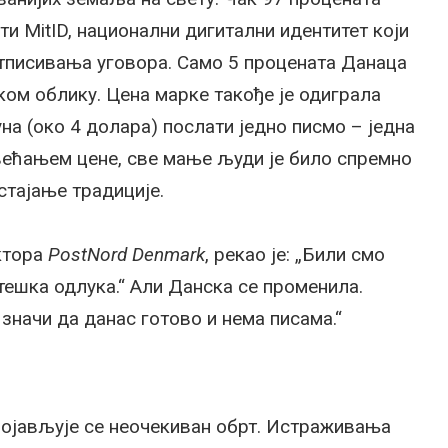
ти MitID, национални дигитални идентитет који
отписивања уговора. Само 5 процената Данаца
ком облику. Цена марке такође је одиграла
уна (око 4 долара) послати једно писмо – једна
овећањем цене, све мање људи је било спремно
стајање традиције.
ктора
PostNord Denmark
, рекао је: „Били смо
 тешка одлука.“ Али Данска се променила.
 значи да данас готово и нема писама.“
 појављује се неочекиван обрт. Истраживања