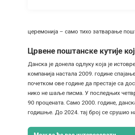
церемонија – само тихо затварање пошта
Црвене поштанске кутије кој
Данска је донела одлуку која је истовр
компанија настала 2009. године спајањ
почетком ове године да престаје са дос
нико не шаље писма. У последњих четвр
90 процената. Само 2000. године, данс
годишње. До 2024. тај број се срушио н
Можда ће вас интересовати