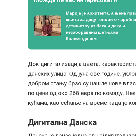
Марија је архитекта, а њена прв
књига за децу говори о чаробн
детињству уз баку и деку и
незаборавним шетњама
Калемегданом
Док дигитализација цвета, карактеристи
данских улица. Од јуна ове године, уклоњ
добром стању брзо су нашле нове власн
по цени од око 268 евра по комаду. Нек
кућама, као сећање на време када је ко
Дигитална Данска
Данска је данас једна од најдигитализо