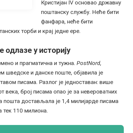
Кристијан IV основао државну
поштанску службу. Неће бити
фанфара, неће бити
нских торби и крај једне ере.
е одлазе у историју
емено и прагматична и тужна.
PostNord
,
ем шведске и данске поште, објавила је
тавом писама. Разлог је једноставан: више
т века, број писама опао је за невероватних
ка пошта достављала је 1,4 милијарде писама
а тек 110 милиона.