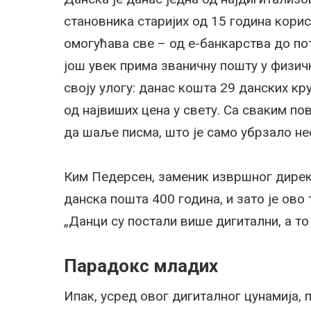
становника старијих од 15 година корис
омогућава све – од е-банкарства до п
још увек прима званичну пошту у физич
своју улогу: данас кошта 29 данских кр
од највиших цена у свету. Са сваким п
да шаље писма, што је само убрзало не
Ким Педерсен, заменик извршног дире
данска пошта 400 година, и зато је ово
„Данци су постали више дигитални, а то
Парадокс младих
Ипак, усред овог дигиталног цунамија,