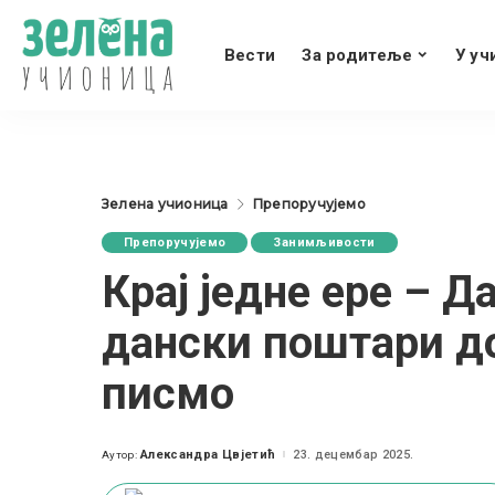
Вести
За родитеље
У уч
Зелена учионица
Препоручујемо
Препоручујемо
Занимљивости
Крај једне ере – Д
дански поштари 
писмо
Александра Цвјетић
23. децембар 2025.
Аутор:
Posted
by