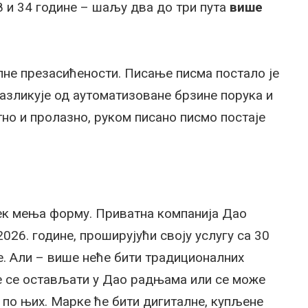
8 и 34 године – шаљу два до три пута
више
лне презасићености. Писање писма постало је
разликује од аутоматизоване брзине порука и
утно и пролазно, руком писано писмо постаје
тек мења форму. Приватна компанија Дао
026. године, проширујући своју услугу са 30
. Али – више неће бити традиционалних
ће се остављати у Дао радњама или се може
 по њих. Марке ће бити дигиталне, купљене