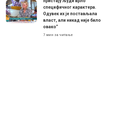
пристају људи врло
специфичног карактера.
Одувек их је постављала
власт, али никад није било
овако”
7 мин за читање