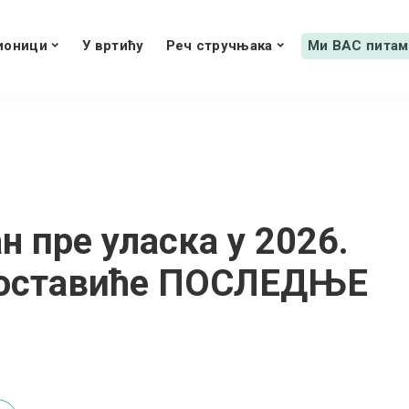
ионици
У вртићу
Реч стручњака
Ми ВАС питам
ан пре уласка у 2026.
доставиће ПОСЛЕДЊЕ