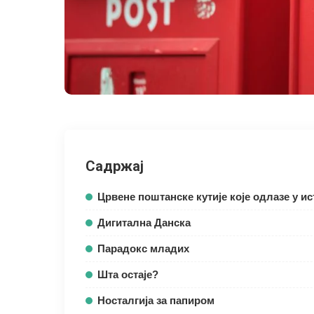
Садржај
Црвене поштанске кутије које одлазе у ис
Дигитална Данска
Парадокс младих
Шта остаје?
Носталгија за папиром