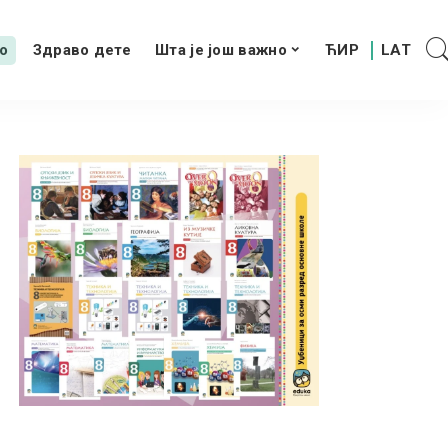
о
Здраво дете
Шта је још важно