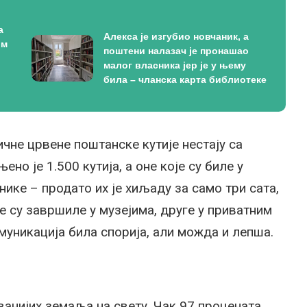
а
Алекса је изгубио новчаник, а
ом
поштени налазач је пронашао
малог власника јер је у њему
била – чланска карта библиотеке
чне црвене поштанске кутије нестају са
ено је 1.500 кутија, а оне које су биле у
ике – продато их је хиљаду за само три сата,
е су завршиле у музејима, друге у приватним
муникација била спорија, али можда и лепша.
ванијих земаља на свету. Чак 97 процената