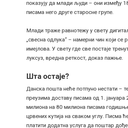
показују да млади људи – они између 1
писама него друге старосне групе.
Млади траже равнотежу у свету дигита
„свесна одлука“ – намерни чин који се 
имејлова. У свету где све постаје трен
луксуз, вредна реткост, доказ пажње.
Шта остаје?
Данска пошта неће потпуно нестати – 
преузима доставу писама од 1. јануара 2
милиона на 80 милиона писама годишње
црвених кутија на сваком углу. Писма 
платити додатна услуга да поштар дође