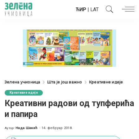
ЋИР
|
LAT
Зелена учионица
Шта је још важно
Креативне идеје
Креативне идеје
Креативни радови од тупферића
и папира
Нада Шакић
14. фебруар 2018.
Аутор:
Posted
by