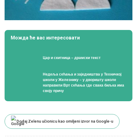
Можда ће вас интересовати
Цар и скитница – драмски текст
Недеља сећања и заједништва у Техничкој
школи у Железнику – у дворишту школе
направили Врт сећања где свака биљка има
своју причу
Dodaj Zelenu učionicu kao omiljeni izvor na Google-u