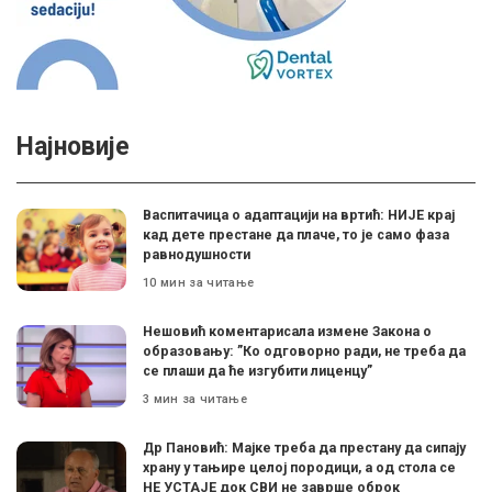
Најновије
Васпитачица о адаптацији на вртић: НИЈЕ крај
кад дете престане да плаче, то је само фаза
равнодушности
10 мин за читање
Нешовић коментарисала измене Закона о
образовању: ”Ко одговорно ради, не треба да
се плаши да ће изгубити лиценцу”
3 мин за читање
Др Пановић: Мајке треба да престану да сипају
храну у тањире целој породици, а од стола се
НЕ УСТАЈЕ док СВИ не заврше оброк