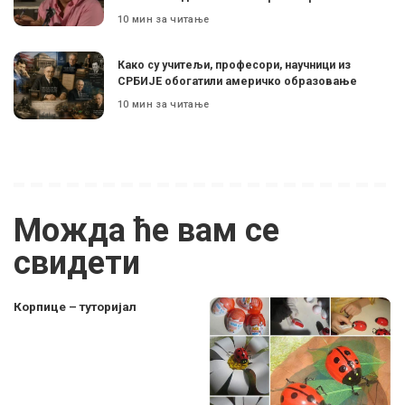
10 мин за читање
Како су учитељи, професори, научници из
СРБИЈЕ обогатили америчко образовање
10 мин за читање
Можда ће вам се
свидети
Корпице – туторијал