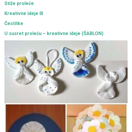
Stiže proleće
Kreativne ideje III
Čestitke
U susret proleću – kreativne ideje (ŠABLON)