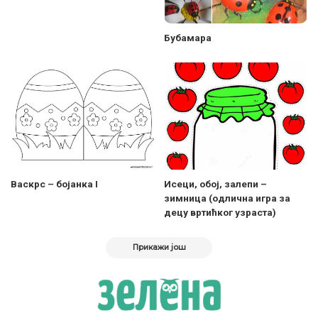
Бубамара
Васкрс – бојанка I
Исеци, обој, залепи –
зимница (одлична игра за
децу вртићког узраста)
Прикажи још