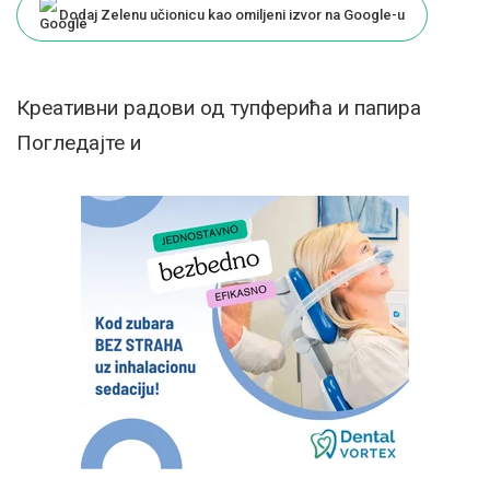
Dodaj Zelenu učionicu kao omiljeni izvor na Google-u
Креативни радови од тупферића и папира
Погледајте и