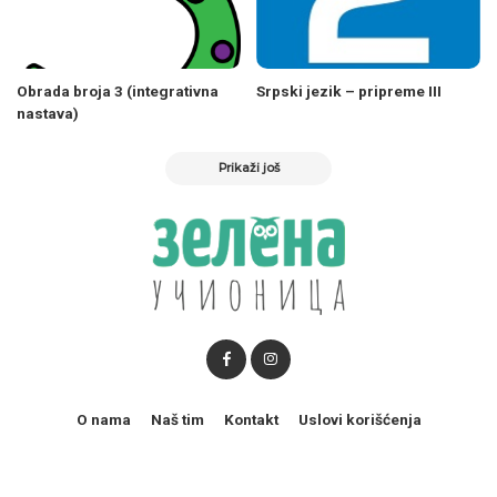
Obrada broja 3 (integrativna
Srpski jezik – pripreme III
nastava)
Prikaži još
O nama
Naš tim
Kontakt
Uslovi korišćenja