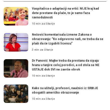
Vaspitačica o adaptaciji na vrtić: NIJE kraj kad
dete prestane da plače, to je samo faza
ravnodušnosti
10 min za čitanje
Nešović komentarisala izmene Zakona o
obrazovanju: ”Ko odgovorno radi, ne treba da se
plaši da će izgubiti licencu”
3 min za čitanje
Dr Panović: Majke treba da prestanu da sipaju
hranu u tanjire celoj porodici, a od stola se NE
USTAJE dok SVI ne završe obrok
10 min za čitanje
Kako su učitelji, profesori, naučnici iz SRBIJE
obogatili američko obrazovanje
10 min za čitanje