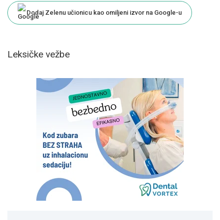
Dodaj Zelenu učionicu kao omiljeni izvor na Google-u
Leksičke vežbe