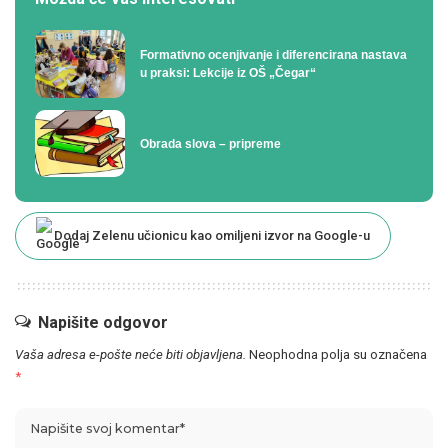
Formativno ocenjivanje i diferencirana nastava
u praksi: Lekcije iz OŠ „Čegar“
Obrada slova – pripreme
Dodaj Zelenu učionicu kao omiljeni izvor na Google-u
Napišite odgovor
Vaša adresa e-pošte neće biti objavljena.
Neophodna polja su označena
*