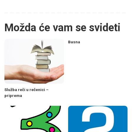
Možda će vam se svideti
Basna
Služba reči u rečenici –
priprema