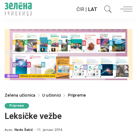
ĆIR
|
LAT
Zelena učionica
U učionici
Pripreme
Pripreme
Leksičke vežbe
Nada Šakić
11. januar 2014.
Autor:
Posted
by