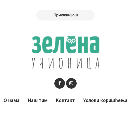
Прикажи још
О нама
Наш тим
Контакт
Услови коришћења