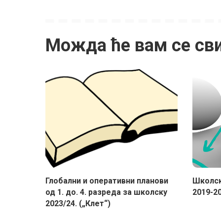
Можда ће вам се св
Глобални и оперативни планови
Школск
од 1. до. 4. разреда за школску
2019-20
2023/24. („Клет“)