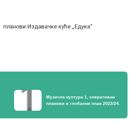
и планови Издавачке куће „Едука“
Музичла култура 1, оперативни
планови и глобални план 2023/24.