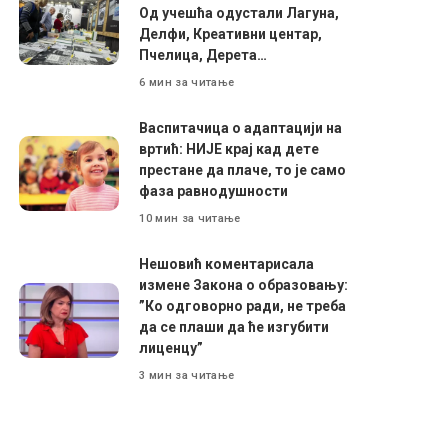
Од учешћа одустали Лагуна,
Делфи, Креативни центар,
Пчелица, Дерета…
6 мин за читање
Васпитачица о адаптацији на
вртић: НИЈЕ крај кад дете
престане да плаче, то је само
фаза равнодушности
10 мин за читање
Нешовић коментарисала
измене Закона о образовању:
”Ко одговорно ради, не треба
да се плаши да ће изгубити
лиценцу”
3 мин за читање