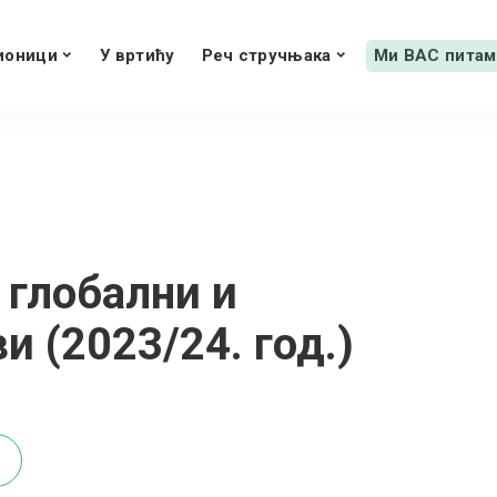
ионици
У вртићу
Реч стручњака
Ми ВАС питам
 глобални и
и (2023/24. год.)