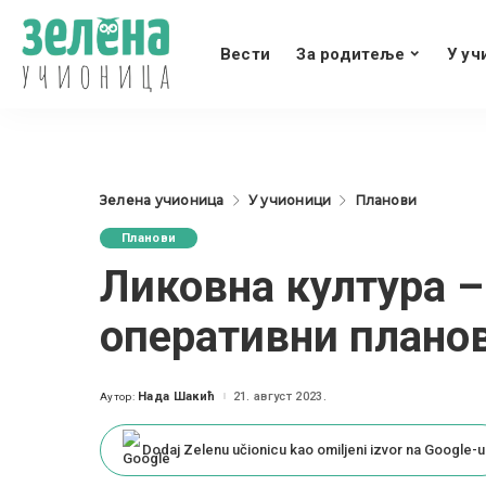
Вести
За родитеље
У уч
Зелена учионица
У учионици
Планови
Планови
Ликовна култура –
оперативни планов
Нада Шакић
21. август 2023.
Аутор:
Posted
by
Dodaj Zelenu učionicu kao omiljeni izvor na Google-u