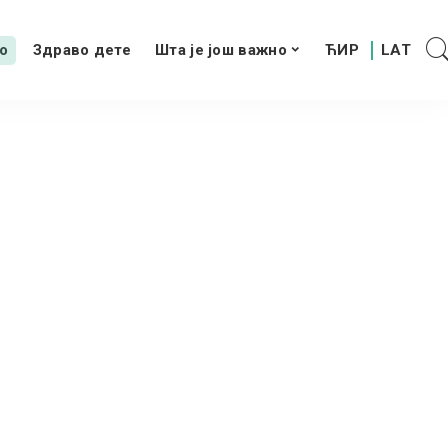
о
Здраво дете
Шта је још важно