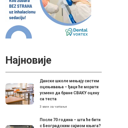
Најновије
Данске школе мењају систем
оцењивања – ђаци ће морати
усмено да бране СВАКУ оцену
са теста
3 мин за читање
После 70 година – шта ће бити
с Београдским сајмом књига?