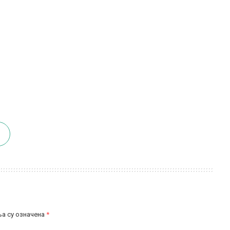
а су означена
*