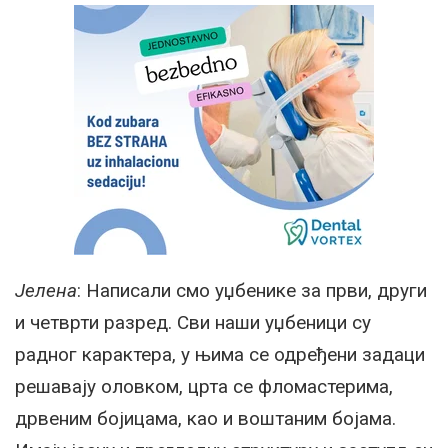
Јелена
: Написали смо уџбенике за први, други
и четврти разред. Сви наши уџбеници су
радног карактера, у њима се одређени задаци
решавају оловком, црта се фломастерима,
дрвеним бојицама, као и воштаним бојама.