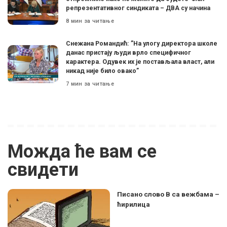
репрезентативног синдиката – ДВА су начина
8 мин за читање
Снежана Романдић: ”На улогу директора школе
данас пристају људи врло специфичног
карактера. Одувек их је постављала власт, али
никад није било овако”
7 мин за читање
Можда ће вам се
свидети
Писано слово В са вежбама –
ћирилица