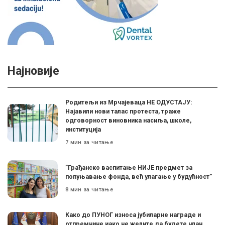
Најновије
Родитељи из Мрчајеваца НЕ ОДУСТАЈУ:
Најавили нови талас протеста, траже
одговорност виновника насиља, школе,
институција
7 мин за читање
”Грађанско васпитање НИЈЕ предмет за
попуњавање фонда, већ улагање у будућност”
8 мин за читање
Како до ПУНОГ износа јубиларне награде и
отпремнине иако не желите да будете члан