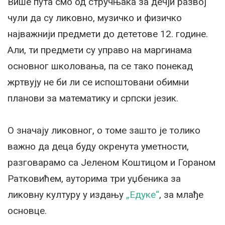
Више пута смо од стручњака за дечји развој
чули да су ликовно, музичко и физичко
најважнији предмети до дететове 12. године.
Али, ти предмети су управо на маргинама
основног школовања, па се тако понекад
жртвују не би ли се испоштовани обимни
планови за математику и српски језик.
О значају ликовног, о томе зашто је толико
важно да деца буду окренута уметности,
разговарамо са Јеленом Коштицом и Гораном
Ратковићем, ауторима три уџбеника за
ликовну културу у издању
„Едуке“
, за млађе
основце.