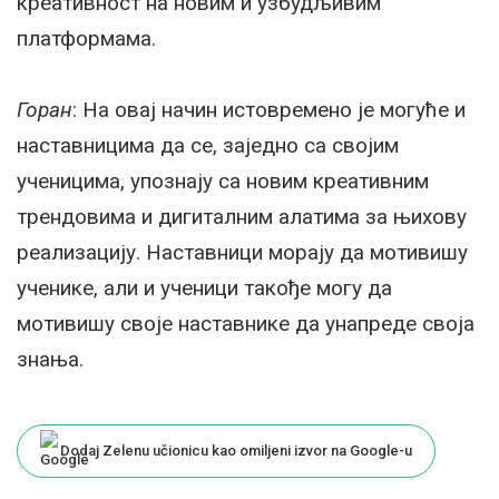
креативност на новим и узбудљивим
платформама.
Горан
: На овај начин истовремено је могуће и
наставницима да се, заједно са својим
ученицима, упознају са новим креативним
трендовима и дигиталним алатима за њихову
реализацију. Наставници морају да мотивишу
ученике, али и ученици такође могу да
мотивишу своје наставнике да унапреде своја
знања.
Dodaj Zelenu učionicu kao omiljeni izvor na Google-u