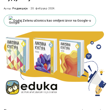
Редакција
20. фебруар 2024.
Аутор:
Posted
by
Dodaj Zelenu učionicu kao omiljeni izvor na Google-u