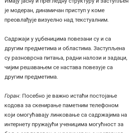
Имају јасну и прегледну структуру и заступљен
је модеран, динамичан приступ у коме
преовлађује визуелно над текстуалним.
Садржаји у уџбеницима повезани су и са
другим предметима и областима. Заступљена
су разноврсна питања, радни налози и задаци,
чијим решавањем се настава повезује са
другим предметима.
Горан
: Посебно је важно истаћи постојање
кодова за скенирање паметним телефоном
који омогућавају линковање са садржајима на
интернету пружајући ученицима могућност за