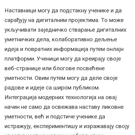
Наставници могу да подстакну ученике и да
сарађују на дигиталним пројектима. То може
укључивати заједничко стварање дигиталних
уметничких дела, колаборативно дељење
идеја и повратних информација путем онлајн
платформи. Ученици могу да креирају своје
веб-странице или блогове посвећене
уметности. Овим путем могу да деле своје
радове и идеје са широм публиком.
Интеграција модерних технологија на овај
начин не само да освежава наставу ликовне
уметности, већ и подстиче ученике да
истражују, експериментишу и изражавају своју