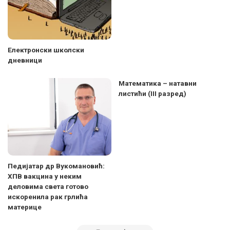
Електронски школски
дневници
Математика – натавни
листићи (III разред)
Педијатар др Вукомановић:
ХПВ вакцина у неким
деловима света готово
искоренила рак грлића
материце