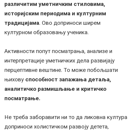
различитим уметничким стиловима,
историјским периодима и културним
традицијама
. Ово доприноси ширем
културном образовању ученика.
Активности попут посматрања, анализе и
интерпретације уметничких дела развијају
перцептивне вештине. То може побољшати
њихову
способност запажања детаља,
аналитичко размишљање и критичко
посматрање.
Не треба заборавити ни то да ликовна култура
доприноси холистичком развоју детета,