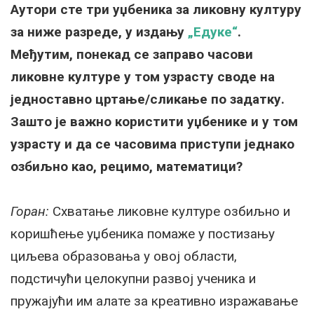
Аутори сте три уџбеника за ликовну културу
за ниже разреде, у издању
„Едуке“
.
Међутим, понекад се заправо часови
ликовне културе у том узрасту своде на
једноставно цртање/сликање по задатку.
Зашто је важно користити уџбенике и у том
узрасту и да се часовима приступи једнако
озбиљно као, рецимо, математици?
Горан:
Схватање ликовне културе озбиљно и
коришћење уџбеника помаже у постизању
циљева образовања у овој области,
подстичући целокупни развој ученика и
пружајући им алате за креативно изражавање