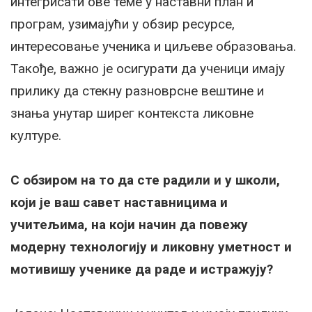
интегрисати ове теме у наставни план и
програм, узимајући у обзир ресурсе,
интересовање ученика и циљеве образовања.
Такође, важно је осигурати да ученици имају
прилику да стекну разноврсне вештине и
знања унутар ширег контекста ликовне
културе.
С обзиром на то да сте радили и у школи,
који је ваш савет наставницима и
учитељима, на који начин да повежу
модерну технологију и ликовну уметност и
мотивишу ученике да раде и истражују?