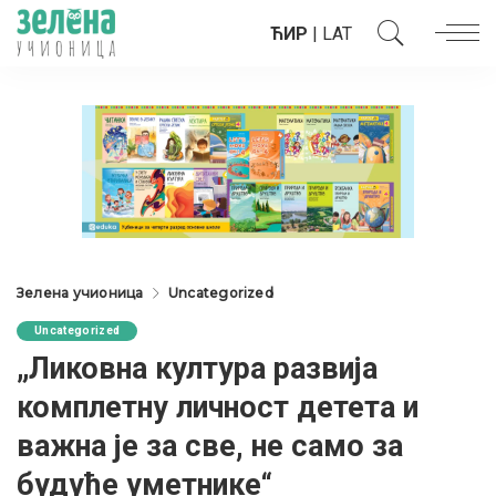
ЋИР
|
LAT
Зелена учионица
Uncategorized
Uncategorized
„Ликовна култура развија
комплетну личност детета и
важна је за све, не само за
будуће уметнике“