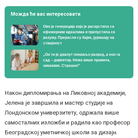
Можда ће вас интересовати
Ово је генерација која је раскрстила са
ефемерним идеалима и препустила се
разуму. Прерасли су бајке, јуришају на
стварност
„Он ти је двапут понављо разред, а ено га
сад – директор. Нема више правила,
никаквих. Страшно”
Након дипломирања на Ликовној академији,
Јелена је завршила и мастер студије на
Лондонском универзитету, одржала више
самосталних изложби и радила као професор
Београдској уметничкој школи за дизајн.