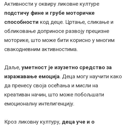
Активности у оквиру ликовне културе
подстичу фине и грубе моторичке
способности
код деце. Цртање, сликање и
обликовање доприносе развоју прецизне
моторике, што може бити корисно у многим
свакодневним активностима.
Даље,
уметност је изузетно средство за
изражавање емоција
. Деца могу научити како
да пренесу своја осећања и мисли на
креативан начин, што може побољшати
емоционалну интелигенцију.
Кроз ликовну културу,
деца уче и о