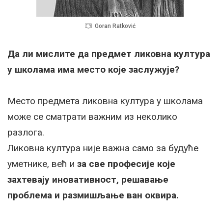
Goran Ratković
Да ли мислите да предмет ликовна култура
у школама има место које заслужује?
Место предмета ликовна култура у школама
може се сматрати важним из неколико
разлога.
Ликовна култура није важна само за будуће
уметнике, већ и
за све професије које
захтевају иновативност, решавање
проблема и размишљање ван оквира.