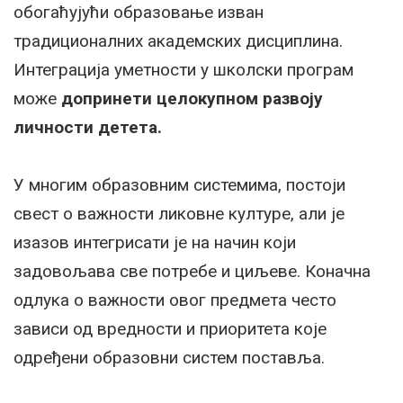
обогаћујући образовање изван
традиционалних академских дисциплина.
Интеграција уметности у школски програм
може
допринети целокупном развоју
личности детета.
У многим образовним системима, постоји
свест о важности ликовне културе, али је
изазов интегрисати је на начин који
задовољава све потребе и циљеве. Коначна
одлука о важности овог предмета често
зависи од вредности и приоритета које
одређени образовни систем поставља.