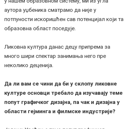
у нашем образовном систему, ми из угла
аутора уџбеника сматрамо да није у
потпуности искоришћен сав потенцијал који та
образовна област поседује.
Ликовна култура данас децу припрема за
много шири спектар занимања него пре
неколико деценија.
Да ли вам се чини да би у склопу ликовне
културе основци требало да изучавају теме
попут графичког дизајна, па чак и дизајна у
области гејминга и филмске индустрије?