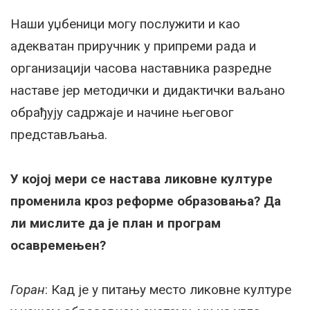
Наши уџбеници могу послужити и као
адекватан приручник у припреми рада и
организацији часова наставника разредне
наставе јер методички и дидактички ваљано
обрађују садржаје и начине његовог
представљања.
У којој мери се настава ликовне културе
променила кроз реформе образовања? Да
ли мислите да је план и програм
осавремењен?
Горан
: Кад је у питању место ликовне културе