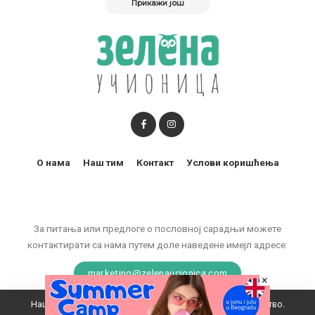
Прикажи још
О нама
Наш тим
Контакт
Услови коришћења
За питања или предлоге о пословној сарадњи можете
контактирати са нама путем доле наведене имејл адресе:
marketing@zelenaucionica.com
×
Наш вебсајт користи колачиће да побољша ваше искуство.