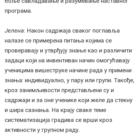
боље савладавање и разумевање наставног
програма.
Јелена
: Након садржаја сваког поглавља
налазе се примерена питања којима се
проверавају и утврђују знање као и различити
задаци који на инвентиван начин омогућавају
ученицима вишеструке начине рада у примени
знања: индивидуално, у пару или групи. Такође,
кроз занимљивости представљени су и
садржаји и за оне ученике који желе да стекну
и шира сазнања. На крају сваке теме
систематизација градива се врши кроз
активности у групном раду.