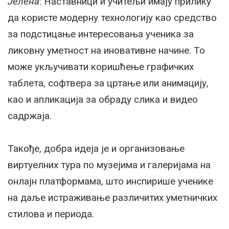
Јелена
: Наставници и учитељи имају прилику
да користе модерну технологију као средство
за подстицање интересовања ученика за
ликовну уметност на иновативне начине. То
може укључивати коришћење графичких
таблета, софтвера за цртање или анимацију,
као и апликација за обраду слика и видео
садржаја.
Такође, добра идеја је и организовање
виртуелних тура по музејима и галеријама на
онлајн платформама, што инспирише ученике
на даље истраживање различитих уметничких
стилова и периода.