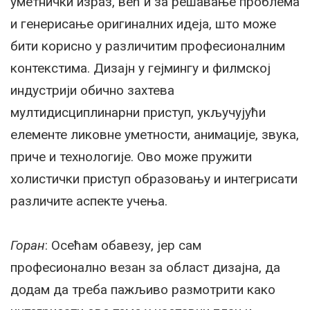
уметнички израз, већ и за решавање проблема
и генерисање оригиналних идеја, што може
бити корисно у различитим професионалним
контекстима. Дизајн у гејмингу и филмској
индустрији обично захтева
мултидисциплинарни приступ, укључујући
елементе ликовне уметности, анимације, звука,
приче и технологије. Ово може пружити
холистички приступ образовању и интегрисати
различите аспекте учења.
Горан
: Осећам обавезу, јер сам
професионално везан за област дизајна, да
додам да треба пажљиво размотрити како