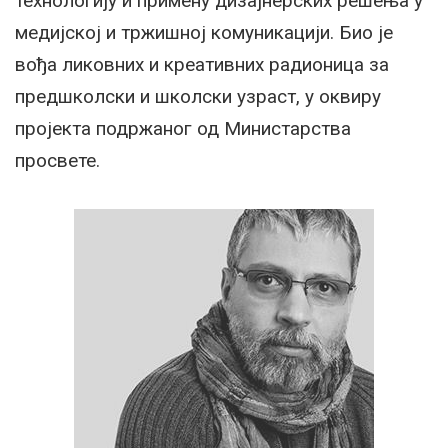
технологију и примену дизајнерских решења у
медијској и тржишној комуникацији. Био је
вођа ликовних и креативних радионица за
предшколски и школски узраст, у оквиру
пројекта подржаног од Министарства
просвете.