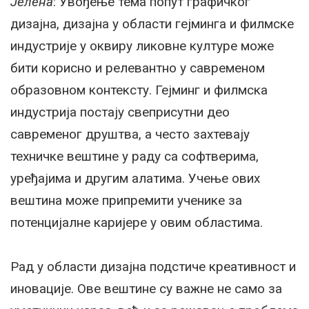
Јелена
: Увођење тема попут графичког
дизајна, дизајна у области гејминга и филмске
индустрије у оквиру ликовне културе може
бити корисно и релевантно у савременом
образовном контексту. Гејминг и филмска
индустрија постају свеприсутни део
савременог друштва, а често захтевају
техничке вештине у раду са софтверима,
уређајима и другим алатима. Учење ових
вештина може припремити ученике за
потенцијалне каријере у овим областима.
Рад у области дизајна подстиче креативност и
иновације. Ове вештине су важне не само за