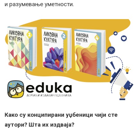
и разумевање уметности.
Како су конципирани уџбеници чији сте
аутори? Шта их издваја?