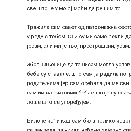
све што је у мојој моћи да решим то.
Тражила сам савет од патронажне сестр
у реду с тобом. Они су ми само рекли 
јесам, али ми је твој престрашени, уса
Због чињенице да те нисам могла успав
бебе су спавале; што сам ја радила по
родитељима јер сам осећала да ме сви 
сам им на њиховим бебама које су спава
лоше што се упоређујем.
Било је ноћи кад сам била толико исцрп
се заклела да никад нећемо заједно спа