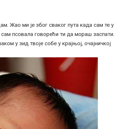
ам. Жао ми је због сваког пута када сам те у
то сам псовала говорећи ти да мораш заспати.
аком у зид твоје собе у крајњој, очајничкој