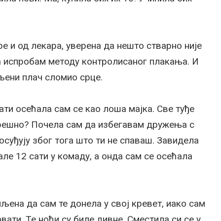
е и од лекара, уверена да нешто стварно није
да испробам методу контролисаног плакања. И
мљени плач сломио срце.
ати осећала сам се као лоша мајка. Све туђе
грешно? Почела сам да избегавам дружења с
осуђују због тога што ти не спаваш. Завидела
ле 12 сати у комаду, а онда сам се осећала
љена да сам те донела у свој кревет, иако сам
вати. Те ноћи су биле дивне. Сместила си се у