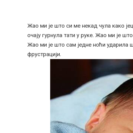
Жао ми је што си ме некад чула како јец
очају гурнула тати у руке. Жао ми је ш
Жао ми је што сам једне ноћи ударила ш
фрустрацији.