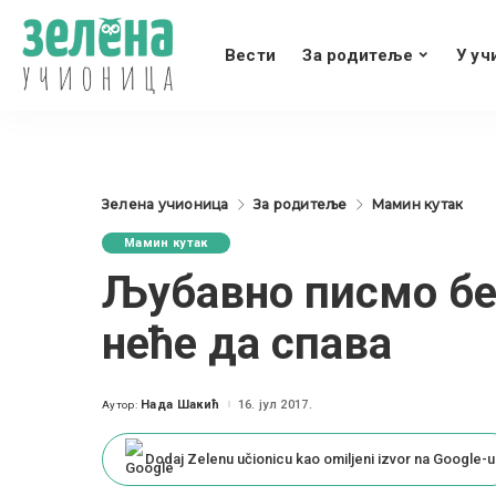
Вести
За родитеље
У уч
Зелена учионица
За родитеље
Мамин кутак
Мамин кутак
Љубавно писмо беб
неће да спава
Нада Шакић
16. јул 2017.
Аутор:
Posted
by
Dodaj Zelenu učionicu kao omiljeni izvor na Google-u