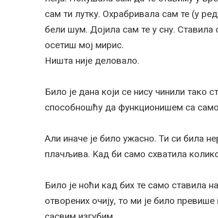
сам ти лутку. Охрабривала сам те (у ре
бели шум. Дојила сам те у сну. Ставила
осетиш мој мирис.
Ништа није деловало.
Било је дана који се нису чинили тако
способношћу да функционишем са само 
Али иначе је било ужасно. Ти си била н
плачљива. Kад би само схватила колико
Било је ноћи кад бих те само ставила н
отворених очију, то ми је било превише
сасвим изгубим.