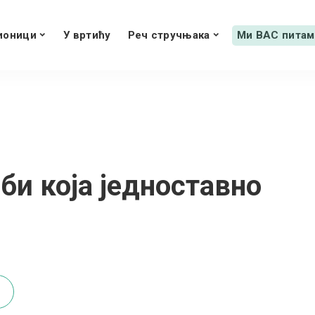
ионици
У вртићу
Реч стручњака
Ми ВАС питам
и која једноставно