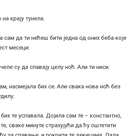
 на крају тунела.
 сам да ти нећеш бити једна од оних беба које
ест месеци.
челе су да спавају целу ноћ. Али ти ниси.
ам, насмејала бих се. Али свака нова ноћ без
удилу.
их те успавала. Дојила сам те – константно,
е, сваке минуте страхујући да ћу оштетити
ћу за спавање, и покрити те декицама. Дала