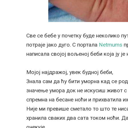
Све се бебе у почетку буде неколико пу
потраје јако дуго. С портала
Netmums
пр
написала својој вољеној беби која ју ј
Мојој најдражој, увек будној беби,
Знала сам да ћу бити уморна кад се ро
значење умора док не искусиш живот с 
спремна на бесане ноћи и прихватила их
Није ми превише сметало то што те ниса
хранила сваких два сата током ноћи. Да
очекује.