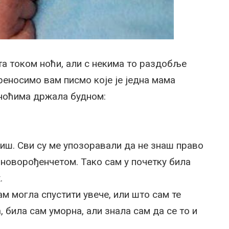
та током ноћи, али с некима то раздобље
еносимо вам писмо које је једна мама
е ноћима држала будном:
диш. Сви су ме упозоравали да не знаш право
новорођенчетом. Тако сам у почетку била
.
м могла спустити увече, или што сам те
, била сам уморна, али знала сам да се то и