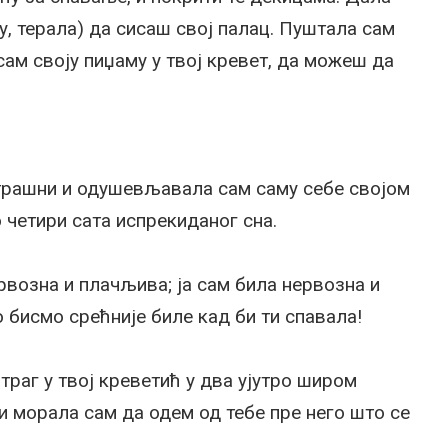
ду, терала) да сисаш свој палац. Пуштала сам
 сам своју пиџаму у твој кревет, да можеш да
 страшни и одушевљавала сам саму себе својом
четири сата испрекиданог сна.
ервозна и плачљива; ја сам била нервозна и
 бисмо срећније биле кад би ти спавала!
атраг у твој креветић у два ујутро широм
 и морала сам да одем од тебе пре него што се