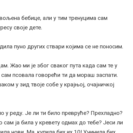
 вољена бебице, али у тим тренуцима сам
ресу своје дете.
дила пуно других ствари којима се не поносим.
ам. Жао ми је због сваког пута када сам те у
то сам псовала говорећи ти да мораш заспати.
аком у зид твоје собе у крајњој, очајничкој
о у реду. Је ли ти било превруће? Прехладно?
 сам ја била у кревету одмах до тебе? Јеси ли
ила нови. Ма, купила бих их 10! Учинила бих