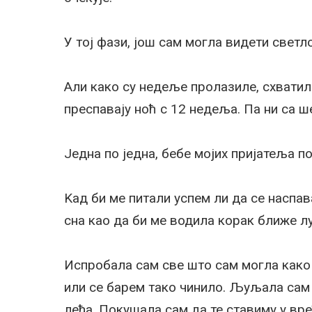
У тој фази, још сам могла видети светло
Али како су недеље пролазиле, схватила
преспавају ноћ с 12 недеља. Па ни са ш
Једна по једна, бебе мојих пријатеља по
Kад би ме питали успем ли да се наспав
сна као да би ме водила корак ближе л
Испробала сам све што сам могла како б
или се барем тако чинило. Љуљала сам т
леђа. Покушала сам да те ставиму у вре