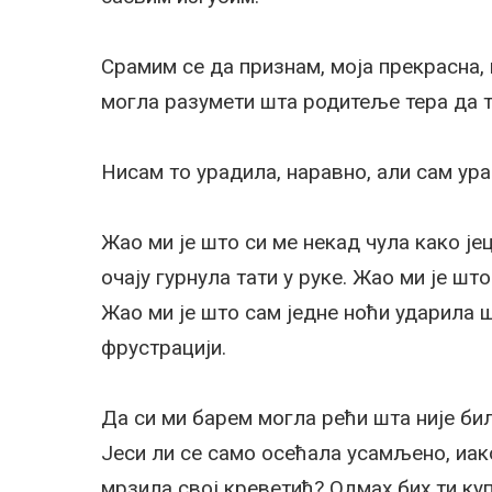
Срамим се да признам, моја прекрасна,
могла разумети шта родитеље тера да т
Нисам то урадила, наравно, али сам ура
Жао ми је што си ме некад чула како јец
очају гурнула тати у руке. Жао ми је ш
Жао ми је што сам једне ноћи ударила ш
фрустрацији.
Да си ми барем могла рећи шта није бил
Јеси ли се само осећала усамљено, иако
мрзила свој креветић? Одмах бих ти куп