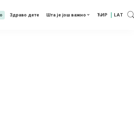
о
Здраво дете
Шта је још важно