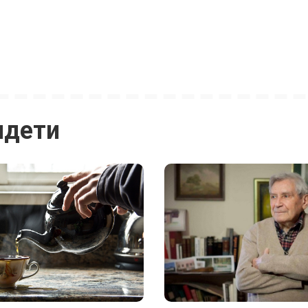
идети