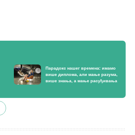
Парадокс нашег времена: имамо
више диплома, али мање разума,
више знања, а мање расуђивања