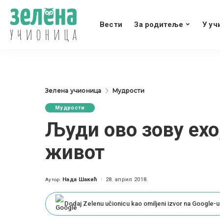
Вести
За родитеље
У уч
Зелена учионица
Мудрости
Мудрости
Људи ово зову ехо,
живот
Нада Шакић
28. април 2018.
Аутор:
Posted
by
Dodaj Zelenu učionicu kao omiljeni izvor na Google-u