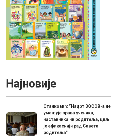
Најновије
Станковић: ”Нацрт ЗОСОВ-а не
умањује права ученика,
наставника ни родитеља, циљ
је ефикаснији рад Савета
родитеља”