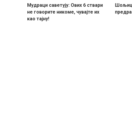
Мудраци саветују: Ових 6 ствари
Шољица
не говорите никоме, чувајте их
предра
као тајну!