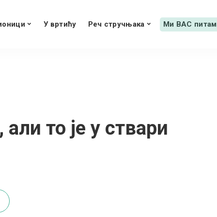
ионици
У вртићу
Реч стручњака
Ми ВАС питам
 али то је у ствари