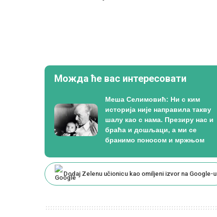
Можда ће вас интересовати
Меша Селимовић: Ни с ким
историја није направила такву
шалу као с нама. Презиру нас и
браћа и дошљаци, а ми се
бранимо поносом и мржњом
Dodaj Zelenu učionicu kao omiljeni izvor na Google-u