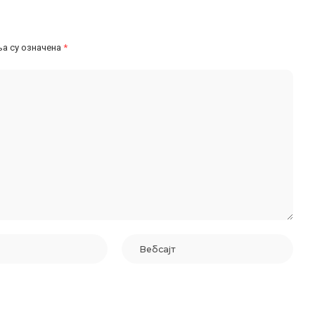
а су означена
*