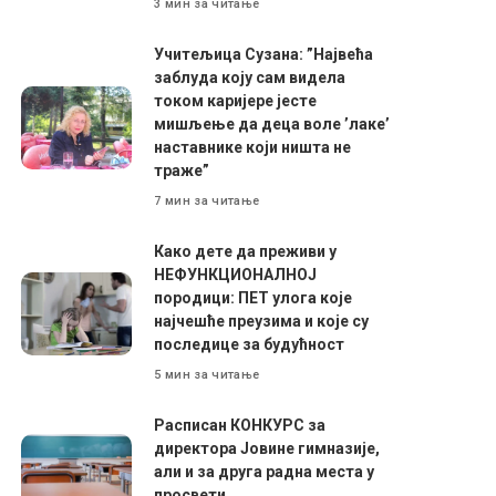
3 мин за читање
Учитељица Сузана: ”Највећа
заблуда коју сам видела
током каријере јесте
мишљење да деца воле ’лаке’
наставнике који ништа не
траже”
7 мин за читање
Како дете да преживи у
НЕФУНКЦИОНАЛНОЈ
породици: ПЕТ улога које
најчешће преузима и које су
последице за будућност
5 мин за читање
Расписан КОНКУРС за
директора Јовине гимназије,
али и за друга радна места у
просвети