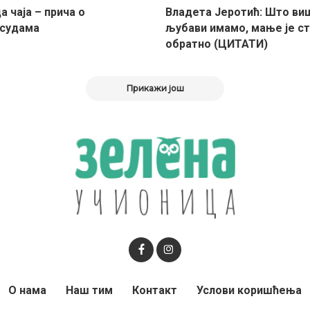
 чаја – прича о
Владета Јеротић: Што ви
судама
љубави имамо, мање је ст
обратно (ЦИТАТИ)
Прикажи још
О нама
Наш тим
Контакт
Услови коришћења