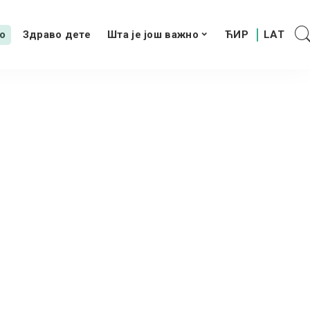
о
Здраво дете
Шта је још важно