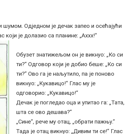
и шумом. Одједном је дечак запео и осећајући
с који је долазио са планине: „Аххх!“
Обузет знатижељом он је викнуо: „Ко си
ти?“ Одговор који је добио беше: „Ко си
ти?“ Ово га је наљутило, па је поново
викнуо: „Кукавицо!“ Глас му је
одговорио: „Кукавицо!“
Дечак је погледао оца и упитао га: „Тата,
шта се ово дешава?“
„Сине“, рече му отац, „обрати пажњу.“
Тада је отац викнуо: „Дивим ти се!“ Глас