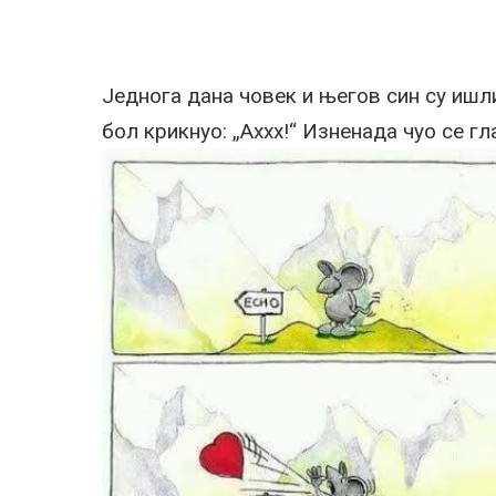
Једнога дана човек и његов син су ишл
бол крикнуо: „Аххх!“ Изненада чуо се гла