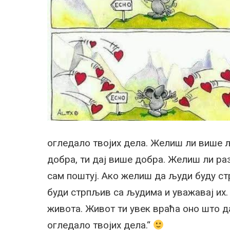
огледало твојих дела. Желиш ли више 
добра, ти дај више добра. Желиш ли ра
сам поштуј. Ако желиш да људи буду стр
буди стрпљив са људима и уважавај их.
живота. Живот ти увек враћа оно што да
огледало твојих дела.“