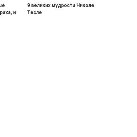
ше
9 великих мудрости Николе
раха, и
Тесле