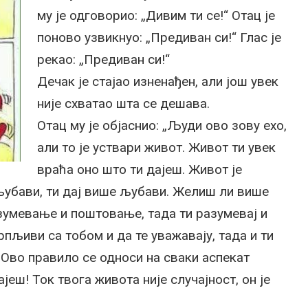
му је одговорио: „Дивим ти се!“ Отац је
поново узвикнуо: „Предиван си!“ Глас је
рекао: „Предиван си!“
Дечак је стајао изненађен, али још увек
није схватао шта се дешава.
Отац му је објаснио: „Људи ово зову ехо,
али то је уствари живот. Живот ти увек
враћа оно што ти дајеш. Живот је
љубави, ти дај више љубави. Желиш ли више
зумевање и поштовање, тада ти разумевај и
пљиви са тобом и да те уважавају, тада и ти
 Ово правило се односи на сваки аспекат
јеш! Ток твога живота није случајност, он је