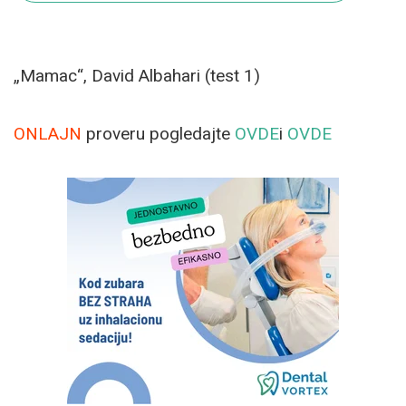
„Mamac“, David Albahari (test 1)
ONLAJN
proveru pogledajte
OVDE
i
OVDE