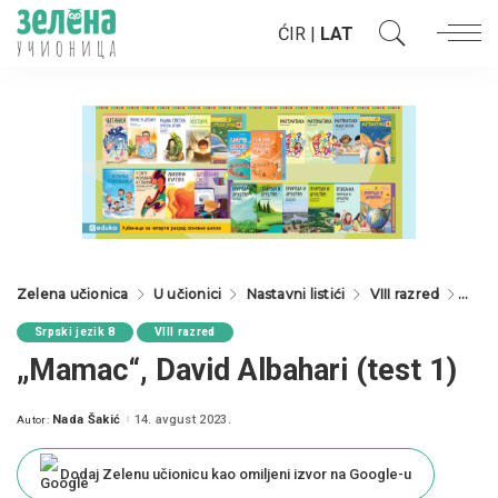
ĆIR
|
LAT
Zelena učionica
U učionici
Nastavni listići
VIII razred
Srpsk
Srpski jezik 8
VIII razred
„Mamac“, David Albahari (test 1)
Nada Šakić
14. avgust 2023.
Autor:
Posted
by
Dodaj Zelenu učionicu kao omiljeni izvor na Google-u