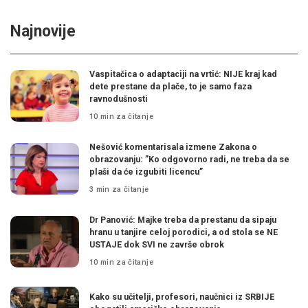
Najnovije
Vaspitačica o adaptaciji na vrtić: NIJE kraj kad
dete prestane da plače, to je samo faza
ravnodušnosti
10 min za čitanje
Nešović komentarisala izmene Zakona o
obrazovanju: ”Ko odgovorno radi, ne treba da se
plaši da će izgubiti licencu”
3 min za čitanje
Dr Panović: Majke treba da prestanu da sipaju
hranu u tanjire celoj porodici, a od stola se NE
USTAJE dok SVI ne završe obrok
10 min za čitanje
Kako su učitelji, profesori, naučnici iz SRBIJE