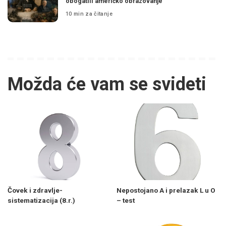
obogatili američko obrazovanje
10 min za čitanje
Možda će vam se svideti
Čovek i zdravlje-
Nepostojano A i prelazak L u O
sistematizacija (8.r.)
– test