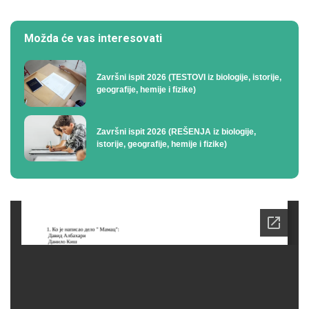
Možda će vas interesovati
Završni ispit 2026 (TESTOVI iz biologije, istorije,
geografije, hemije i fizike)
Završni ispit 2026 (REŠENJA iz biologije,
istorije, geografije, hemije i fizike)