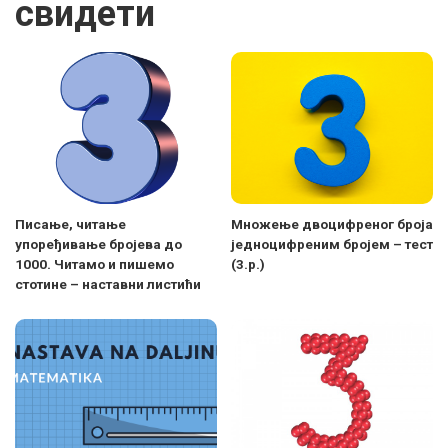
свидети
Писање, читање
Множење двоцифреног броја
упоређивање бројева до
једноцифреним бројем – тест
1000. Читамо и пишемо
(3.р.)
стотине – наставни листићи