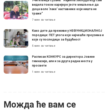
Учитељица Сузана: ”Највећа заблуда коју сам
видела током каријере јесте мишљење да
деца воле ’лаке’ наставнике који ништа не
траже”
7 мин за читање
Како дете да преживи у НЕФУНКЦИОНАЛНОЈ
породици: ПЕТ улога које најчешће преузима и
које су последице за будућност
5 мин за читање
Расписан КОНКУРС за директора Јовине
гимназије, али и за друга радна места у
просвети
1 мин за читање
Можда ће вам се