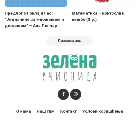
Предлог за онлајн час:
Mатематика – контролне
“Једначине са множењем и
вежбе (3.р.)
дељењем” – Ана Лончар
Прикажи још
О нама
Наш тим
Контакт
Услови коришћења