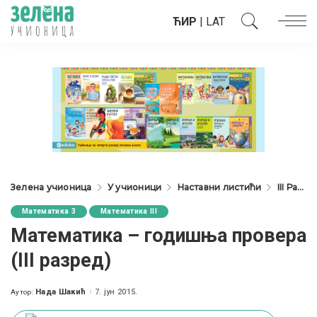
ЋИР
|
LAT
Зелена учионица
У учионици
Наставни листићи
III Разред
Математика 3
Математика III
Математика – годишња провера
(III разред)
Нада Шакић
7. јун 2015.
Аутор:
Posted
by