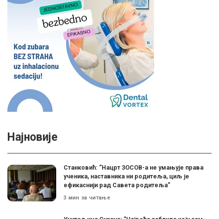
Најновије
Станковић: ”Нацрт ЗОСОВ-а не умањује права
ученика, наставника ни родитеља, циљ је
ефикаснији рад Савета родитеља”
3 мин за читање