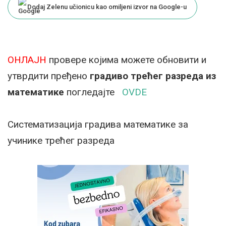
Dodaj Zelenu učionicu kao omiljeni izvor na Google-u
ОНЛАЈН
провере којима можете обновити и
утврдити пређено
градиво трећег разреда из
математике
погледајте
OVDE
Систематизација градива математике за
учинике трећег разреда