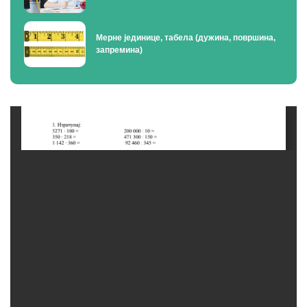
Мерне јединице, табела (дужина, површина,
запремина)