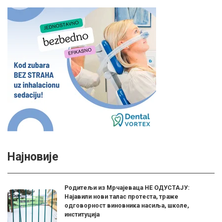
Најновије
Родитељи из Мрчајеваца НЕ ОДУСТАЈУ:
Најавили нови талас протеста, траже
одговорност виновника насиља, школе,
институција