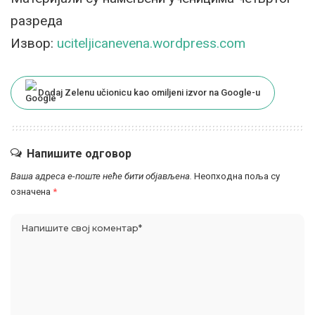
разреда
Извор:
uciteljicanevena.wordpress.com
Dodaj Zelenu učionicu kao omiljeni izvor na Google-u
Напишите одговор
Ваша адреса е-поште неће бити објављена.
Неопходна поља су
означена
*