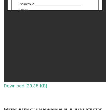
Download [29.35 KB]
Материјали су намењени ученицима четвртог