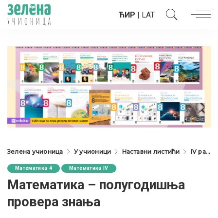
ЋИР
|
LAT
Зелена учионица
У учионици
Наставни листићи
IV разред
Математика 4
Математика IV
Mатематика – полугодишња
провера знања