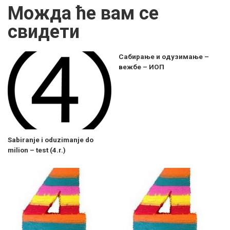
Можда ће вам се
свидети
Сабирање и одузимање –
вежбе – ИОП
Sabiranje i oduzimanje do
milion – test (4.r.)