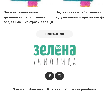
Писмено множење и
Једначине са сабирањем и
дељење вишецифреним
одузимањем – презентација
бројевима – контроли задаци
Прикажи још
О нама
Наш тим
Контакт
Услови коришћења