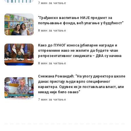
7 мин за читање
”Грађанско васпитање НИЈЕ предмет за
попуњавање фонда, већ улагање у будућност”
8 мин за читање
Како до ПУНОГ износа јубиларне награде и
отпремнине иако не желите да будете члан
репрезентативног синдиката – ДВА су начина
8 мин за читање
Снежана Романдић: ”На улогу директора школе
данас пристају људи врло специфичног
карактера. Одувек их је постављала власт, али
никад није било овако”
7 мин за читање