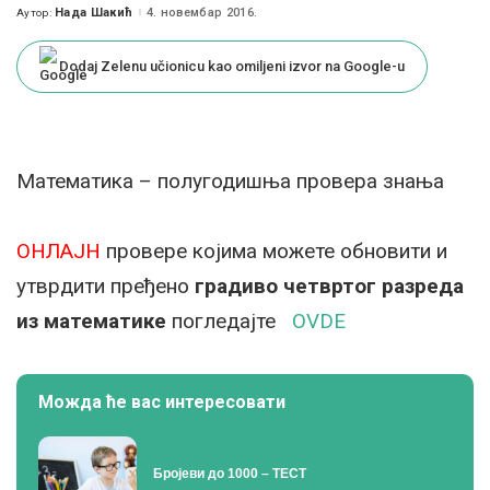
Нада Шакић
4. новембар 2016.
Аутор:
Posted
by
Dodaj Zelenu učionicu kao omiljeni izvor na Google-u
Mатематика – полугодишња провера знања
ОНЛАЈН
провере којима можете обновити и
утврдити пређено
градиво четвртог разреда
из математике
погледајте
OVDE
Можда ће вас интересовати
Бројеви до 1000 – ТЕСТ