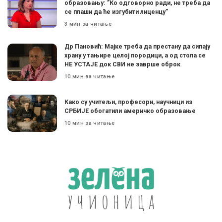
образовању: ”Ко одговорно ради, не треба да
се плаши да ће изгубити лиценцу”
3 мин за читање
Др Пановић: Мајке треба да престану да сипају
храну у тањире целој породици, а од стола се
НЕ УСТАЈЕ док СВИ не заврше оброк
10 мин за читање
Како су учитељи, професори, научници из
СРБИЈЕ обогатили америчко образовање
10 мин за читање