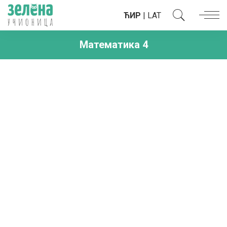
ЋИР
|
LAT
Математика 4