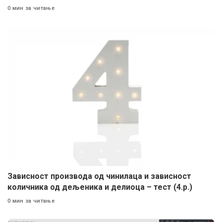
0 мин за читање
Зависност производа од чинилаца и зависност
количника од дељеника и делиоца – тест (4.р.)
0 мин за читање