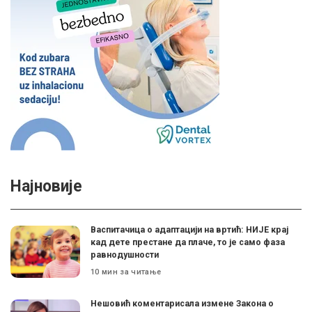
Најновије
Васпитачица о адаптацији на вртић: НИЈЕ крај
кад дете престане да плаче, то је само фаза
равнодушности
10 мин за читање
Нешовић коментарисала измене Закона о