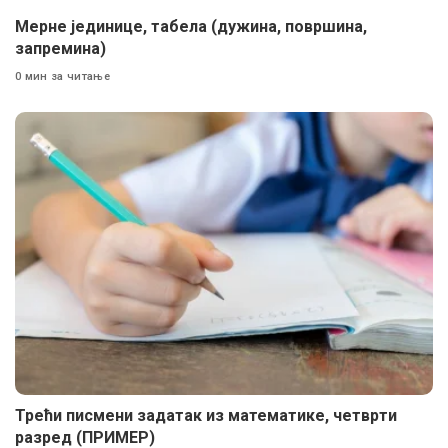
Мерне јединице, табела (дужина, површина,
запремина)
0 мин за читање
Трећи писмени задатак из математике, четврти
разред (ПРИМЕР)