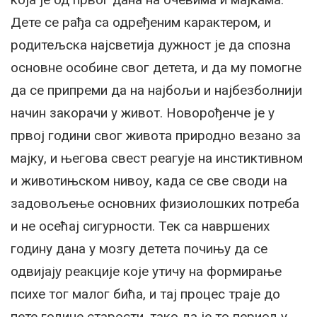
Дете се рађа са одређеним карактером, и
родитељска најсветија дужност је да спозна
основне особине свог детета, и да му помогне
да се припреми да на најбољи и најбезболнији
начин закорачи у живот. Новорођенче је у
првој години свог живота природно везано за
мајку, и његова свест реагује на инстиктивном
и животињском нивоу, када се све своди на
задовољење основних физиолошких потреба
и не осећај сигурности. Тек са навршених
годину дана у мозгу детета почињу да се
одвијају реакције које утичу на формирање
психе тог малог бића, и тај процес траје до
пете године старости, тако да је то период у