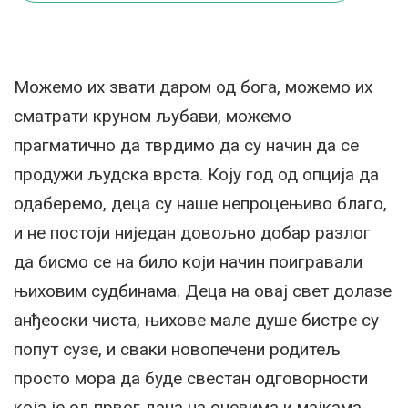
Можемо их звати даром од бога, можемо их
сматрати круном љубави, можемо
прагматично да тврдимо да су начин да се
продужи људска врста. Коју год од опција да
одаберемо, деца су наше непроцењиво благо,
и не постоји ниједан довољно добар разлог
да бисмо се на било који начин поигравали
њиховим судбинама. Деца на овај свет долазе
анђеоски чиста, њихове мале душе бистре су
попут сузе, и сваки новопечени родитељ
просто мора да буде свестан одговорности
која је од првог дана на очевима и мајкама.