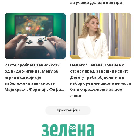
за учење долази изнутра
Расте проблем зависности
Педагог Јелена Ковачев о
од видео-игрица. Међу 68
стресу пред завршни испит:
игрица од којих је
Детету треба објаснити да
забележена зависност и
избор средње школе не мора
Мајнкрафт, Фортнајт, Фифа…
бити опредељење за цео
живот
Прикажи још