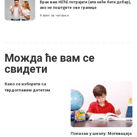
Брак вам НЕЋЕ потрајати (или неће бити добар),
ако не поштујете ове границе
4 мин за читање
Можда ће вам се
свидети
Како се изборити са
тврдоглавим дететом
Полазак у школу: Мотивација