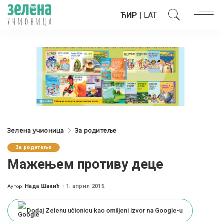
ЋИР
|
LAT
Зелена учионица
За родитеље
За родитеље
Мажењем противу деце
Нада Шакић
1. април 2015.
Аутор:
Posted
by
Dodaj Zelenu učionicu kao omiljeni izvor na Google-u