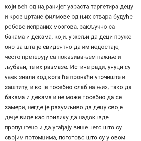
који већ од најранијег узраста таргетира децу
и кроз цртане филмове од њих ствара будуће
робове испраних мозгова, закључно са
бакама и декама, који, у жељи да деци пруже
оно за шта је евидентно да им недостаје,
често претерују са показивањем пажње и
љубави, те их размазе. Истине ради, унуци су
увек знали код кога ће пронаћи уточиште и
заштиту, и ко је посебно слаб на њих, тако да
бакама и декама и не може посебно да се
замери, негде је разумљиво да децу своје
деце виде као прилику да надокнаде
пропуштено и да угађају више него што су
својим потомцима, поготово што су у овом