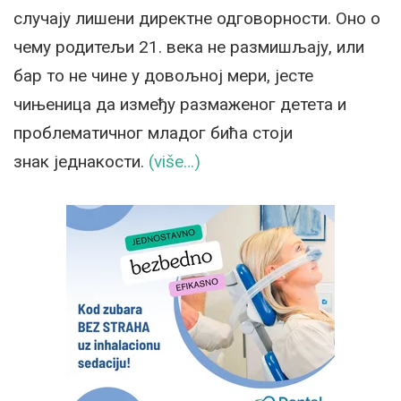
случају лишени директне одговорности. Оно о
чему родитељи 21. века не размишљају, или
бар то не чине у довољној мери, јесте
чињеница да између размаженог детета и
проблематичног младог бића стоји
знак једнакости.
(više…)