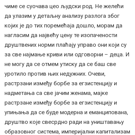
чиме се суочава цео људски род. Не желећи
да улазим у детаљну анализу разлога због
којих је до тих поремећаја дошло, морам да
нагласим да највећу цену те изопачености
друштвених норми плаћају управо они који су
за све најмање криви или одговорни – деца. И
не могу да се отмем утиску да се баш све
уротило против њих недужних. Очеви,
растрзани између борбе за егзистенцију и
надметања са све јачим женама, мајке
растрзане између борбе за егзистенцију и
упињања да се буде модерна и еманципована,
друштво које свесрдно ради на уништавању
образовног система, империјални капитализам