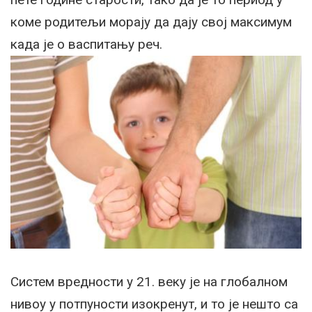
коме родитељи морају да дају свој максимум
када је о васпитању реч.
Систем вредности у 21. веку је на глобалном
нивоу у потпуности изокренут, и то је нешто са