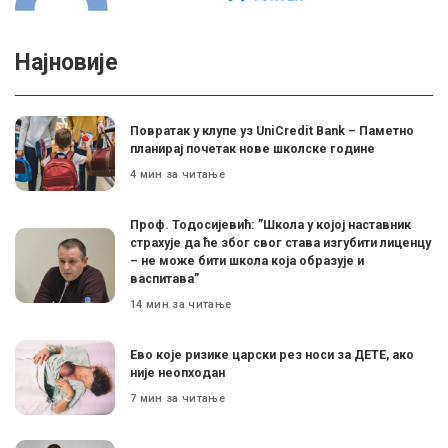
Најновије
Поврaтак у клупе уз UniCredit Bank – Паметно
планирај почетак нове школске године
4 мин за читање
Проф. Тодосијевић: ”Школа у којој наставник
страхује да ће због свог става изгубити лиценцу
– не може бити школа која образује и
васпитава”
14 мин за читање
Ево које ризике царски рез носи за ДЕТЕ, ако
није неопходан
7 мин за читање