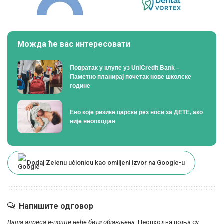
Можда ће вас интересовати
Поврaтак у клупе уз UniCredit Bank –
Паметно планирај почетак нове школске
године
Ево које ризике царски рез носи за ДЕТЕ, ако
није неопходан
Dodaj Zelenu učionicu kao omiljeni izvor na Google-u
Напишите одговор
Ваша адреса е-поште неће бити објављена.
Неопходна поља су