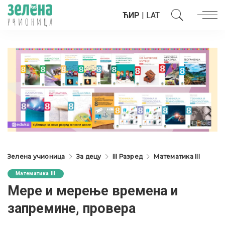
ЋИР
|
LAT
Зелена учионица
За децу
III Разред
Математика III
Математика III
Мере и мерење времена и
запремине, провера