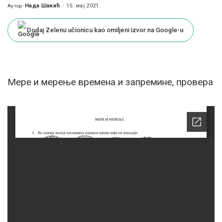
Нада Шакић
15. мај 2021.
Аутор:
Posted
by
Dodaj Zelenu učionicu kao omiljeni izvor na Google-u
Мере и мерење времена и запремине, провера