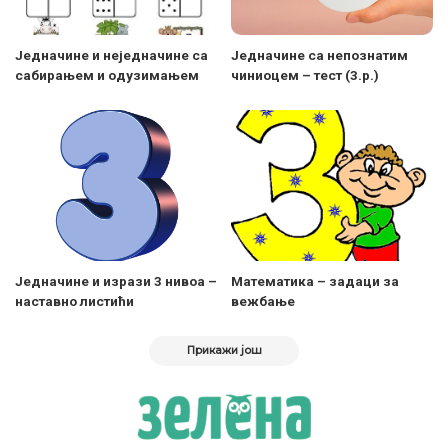
Једначине и неједначине са
Једначине са непознатим
сабирањем и одузимањем
чиниоцем – тест (3.р.)
Jедначине и изрази 3 нивоа –
Математика – задаци за
наставно листићи
вежбање
Прикажи још