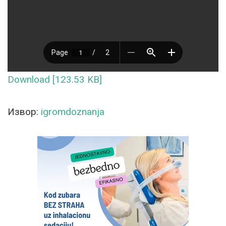
Download [123.53 KB]
Извор:
igromdoznanja