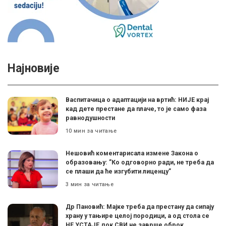
Најновије
Васпитачица о адаптацији на вртић: НИЈЕ крај
кад дете престане да плаче, то је само фаза
равнодушности
10 мин за читање
Нешовић коментарисала измене Закона о
образовању: ”Ко одговорно ради, не треба да
се плаши да ће изгубити лиценцу”
3 мин за читање
Др Пановић: Мајке треба да престану да сипају
храну у тањире целој породици, а од стола се
НЕ УСТАЈЕ док СВИ не заврше оброк