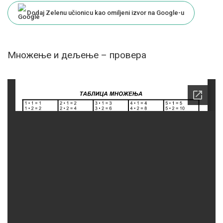
Dodaj Zelenu učionicu kao omiljeni izvor na Google-u
Множење и дељење – провера