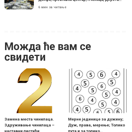
6 мин за читање
Можда ће вам се
свидети
Замена места чинилаца.
Мерне јединице за дужину;
Здруживање чинилаца –
Дуж, права, мерење; Толико
наставни листићи
пута и за толико…