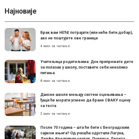
Најновије
Брак вам НЕЋЕ потрајати (или неће бити добар),
ако не поштујете ове границе
4 мин за читање
Учитељица родитељима: Док припремате дете
за полазак у школу, поставите себи неколико
питања
8 мин за читање
Данске школе мењају систем оцењивања –
ђаци ће морати усмено да бране СВАКУ оцену
са теста
3 мин за читање
После 70 година – шта ће бити с Београдским
сајмом књига? Од учешћа одустали Лагуна,
Делфи, Креативни центар, Пчелица, Дерета…