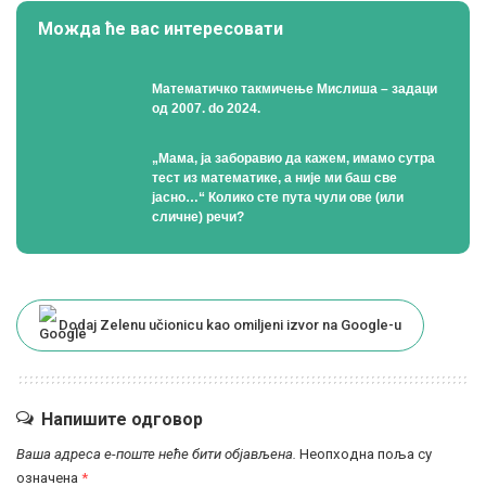
Можда ће вас интересовати
Математичко такмичење Мислиша – задаци
од 2007. do 2024.
„Мама, ја заборавио да кажем, имамо сутра
тест из математике, а није ми баш све
јасно…“ Колико сте пута чули ове (или
сличне) речи?
Dodaj Zelenu učionicu kao omiljeni izvor na Google-u
Напишите одговор
Ваша адреса е-поште неће бити објављена.
Неопходна поља су
означена
*