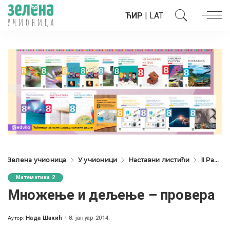
ЋИР
|
LAT
Зелена учионица
У учионици
Наставни листићи
II Разред
Математика 2
Множење и дељење – провера
Нада Шакић
8. јануар 2014.
Аутор:
Posted
by