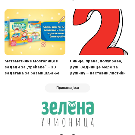
Математичке мозгалице и
Линије, права, полуправа,
задаци за „трећаке“ – 30
дуж. Јединице мере за
задатака за размишљање
дужину – наставни листићи
Прикажи још